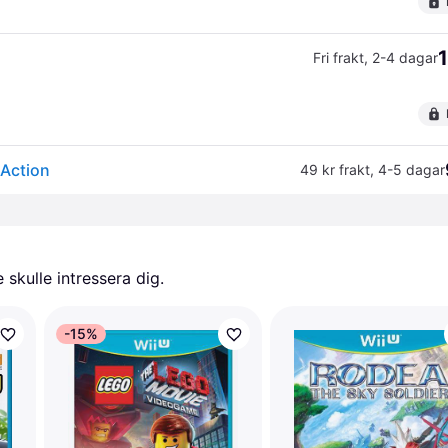
1
)
Fri frakt
,
2-4 dagar
 Action
49 kr frakt
,
4-5 dagar
skulle intressera dig.
-15%