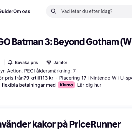
Guider
Om oss
GO Batman 3: Beyond Gotham (Wii
Bevaka pris
Jämför
yr, Action, PEGI åldersmärkning: 7
r pris från
79 kr
till
113 kr
·
Placering 
17 
i 
Nintendo Wii U-sp
 flexibla betalningar med
Lär dig hur
nvänder kakor på PriceRunner