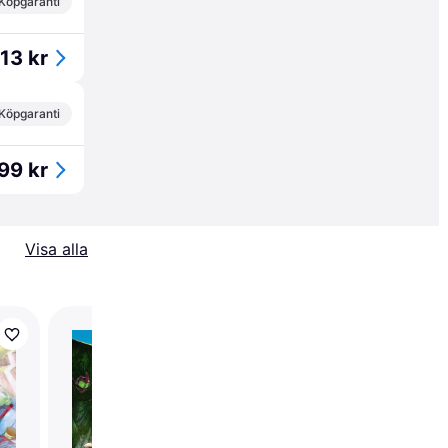
Köpgaranti
13 kr
Köpgaranti
99 kr
Visa alla
LEGO City
Undercover (Wii U)