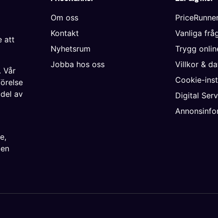
Om oss
PriceRunne
Kontakt
Vanliga frå
 att
Nyhetsrum
Trygg onli
Jobba hos oss
Villkor & d
. Vår
Cookie-inst
förelse
 del av
Digital Ser
Annonsinfo
ke
,
ien