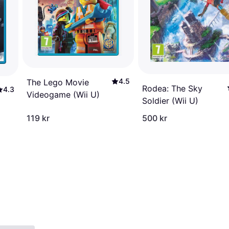
4.5
The Lego Movie
Rodea: The Sky
4.3
Videogame (Wii U)
Soldier (Wii U)
119 kr
500 kr