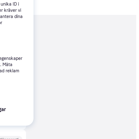
unika ID i
r kräver vi
hantera dina
ör
nderad
113 kr
 egenskaper
t. Mäta
sad reklam
79 kr
Köpgaranti
gar
13 kr