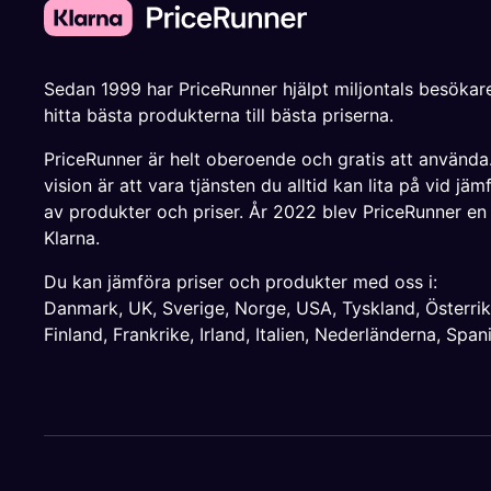
Sedan 1999 har PriceRunner hjälpt miljontals besökare
hitta bästa produkterna till bästa priserna.
PriceRunner är helt oberoende och gratis att använda
vision är att vara tjänsten du alltid kan lita på vid jäm
av produkter och priser. År 2022 blev PriceRunner en
Klarna.
Du kan jämföra priser och produkter med oss i:
Danmark
,
UK
,
Sverige
,
Norge
,
USA
,
Tyskland
,
Österri
Finland
,
Frankrike
,
Irland
,
Italien
,
Nederländerna
,
Span