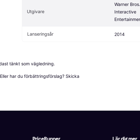
Warner Bros.
Utgivare
Interactive 
Entertainme
Lanseringsår
2014
dast tänkt som vägledning.

ller har du förbättringsförslag? Skicka 
PriceRunner
Lär dig mer