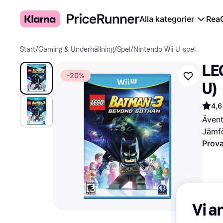
Alla kategorier
Rea
Start
/
Gaming & Underhållning
/
Spel
/
Nintendo Wii U-spel
LE
-20%
U)
4,6
Ävent
Jämfö
Prova
Vi a