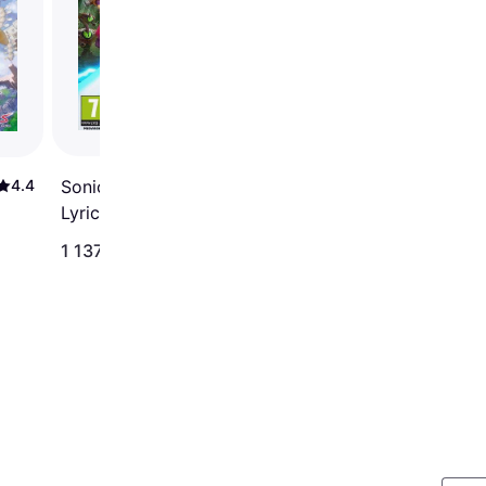
3.3
4.4
Sonic Boom: Rise of
Lyric (Wii U)
1 137 kr
317 kr