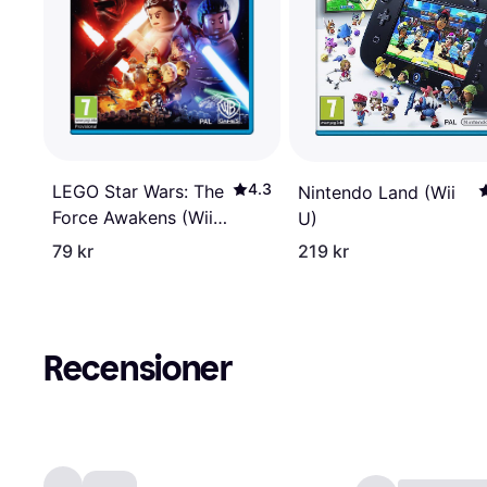
4.3
LEGO Star Wars: The
Nintendo Land (Wii
Force Awakens (Wii
U)
U)
79 kr
219 kr
Recensioner