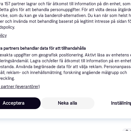
åra
157
partner lagrar och får åtkomst till information på din enhet, som 
Specifikationer
Detta görs för att behandla personuppgifter. För att vidta dessa åtgärde
ycke, som du kan ge via banderoll-alternativen. Du kan när som helst 
er och invända mot behandling baserat på legitimt intresse på sidan f
Rekomme
spolicy.
licy
Fri frakt
,
2-4 dagar
a partners behandlar data för att tillhandahålla
me)
xakta uppgifter om geografisk positionering. Aktivt läsa av enhetens
ifieringsändamål. Lagra och/eller få åtkomst till information på en enhe
standa. Använda begränsade data för att välja reklam. Personanpas
åll, reklam- och innehållsmätning, forskning angående målgrupp och
veckling.
)
·
Lägst pris
39 kr frakt
 partner (leverantörer)
Acceptera
Neka alla
Inställnin
1
)
Fri frakt
,
2-4 dagar