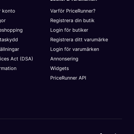
r konto
Varför PriceRunner?
gor
Registrera din butik
neshopping
Login för butiker
ataskydd
Registrera ditt varumärke
ällningar
Login för varumärken
vices Act (DSA)
Annonsering
rmation
Widgets
PriceRunner API