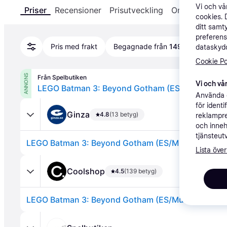
Vi och v
Priser
Recensioner
Prisutveckling
Om produkten
cookies. 
ditt samt
preferens
Pris med frakt
Begagnade från
149 kr
dataskydd
Cookie Po
ANNONS
Från Spelbutiken
Vi och vår
LEGO Batman 3: Beyond Gotham (ES/Multi in Ga
Använda e
för ident
Ginza
4.8
(13 betyg)
reklampre
och inneh
tjänsteut
LEGO Batman 3: Beyond Gotham (ES/Multi in Game
Lista över
Coolshop
4.5
(139 betyg)
LEGO Batman 3: Beyond Gotham (ES/Multi in Game