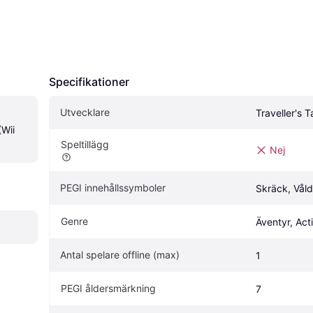
Specifikationer
Utvecklare
Traveller's T
ii 
Speltillägg
Nej
PEGI innehållssymboler
Skräck, Våld
Genre
Äventyr, Act
Antal spelare offline (max)
1
PEGI åldersmärkning
7