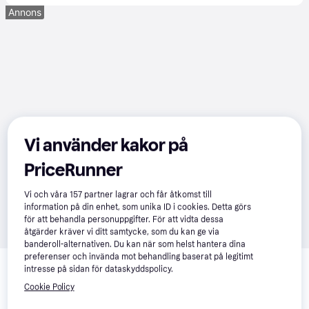
Annons
Vi använder kakor på
PriceRunner
Vi och våra
157
partner lagrar och får åtkomst till
information på din enhet, som unika ID i cookies. Detta görs
för att behandla personuppgifter. För att vidta dessa
åtgärder kräver vi ditt samtycke, som du kan ge via
banderoll-alternativen. Du kan när som helst hantera dina
Relaterade produkter
preferenser och invända mot behandling baserat på legitimt
intresse på sidan för dataskyddspolicy.
Vi har plockat fram ett urval av produkter som kanske skulle 
Cookie Policy
intressera dig.
Visa alla