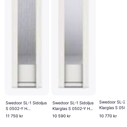
Swedoor SL-2 S
Swedoor SL-1 Sidoljus
Swedoor SL-1 Sidoljus
Klarglas S 050
S 0502-Y H
Klarglas S 0502-Y H
(40x210cm)
(50x210cm)
(40x210cm)
11 750 kr
10 590 kr
10 770 kr