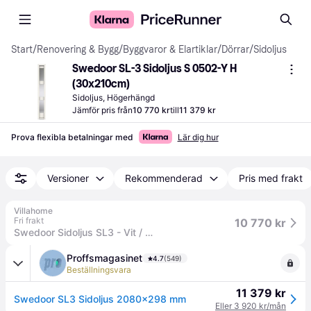
Start
/
Renovering & Bygg
/
Byggvaror & Elartiklar
/
Dörrar
/
Sidoljus
Swedoor SL-3 Sidoljus S 0502-Y H 
(30x210cm)
Sidoljus, Högerhängd
Jämför pris från
10 770 kr
till
11 379 kr
Prova flexibla betalningar med
Lär dig hur
Versioner
Rekommenderad
Pris med frakt
Villahome
Fri frakt
10 770 kr
Swedoor Sidoljus SL3 - Vit / Klarglas / 30 x 210 cm
Proffsmagasinet
4.7
(549)
Beställningsvara
11 379 kr
Swedoor SL3 Sidoljus 2080x298 mm
Eller 3 920 kr/mån