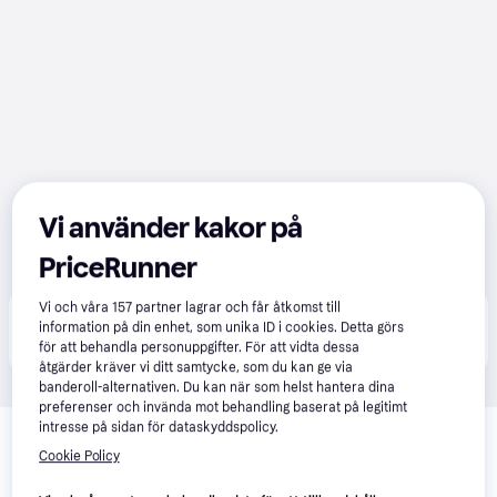
Vi använder kakor på
PriceRunner
Vi och våra
157
partner lagrar och får åtkomst till
Produkten finns även hos 
1
butik
 som valt att inte 
information på din enhet, som unika ID i cookies. Detta görs
Visa alla
samarbeta med PriceRunner.
för att behandla personuppgifter. För att vidta dessa
åtgärder kräver vi ditt samtycke, som du kan ge via
banderoll-alternativen. Du kan när som helst hantera dina
preferenser och invända mot behandling baserat på legitimt
Relaterade produkter
intresse på sidan för dataskyddspolicy.
Cookie Policy
Vi har plockat fram ett urval av produkter som kanske skulle 
intressera dig.
Visa alla