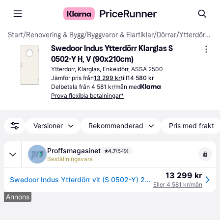
Start
/
Renovering & Bygg
/
Byggvaror & Elartiklar
/
Dörrar
/
Ytterdörrar
Swedoor Indus Ytterdörr Klarglas S 
0502-Y H, V (90x210cm)
Ytterdörr, Klarglas, Enkeldörr, ASSA 2500
Jämför pris från
13 299 kr
till
14 580 kr
Delbetala från 4 581 kr/mån med
Prova flexibla betalningar*
Versioner
Rekommenderad
Pris med frakt
Proffsmagasinet
4.7
(549)
Beställningsvara
13 299 kr
Swedoor Indus Ytterdörr vit (S 0502-Y) 2080x888 mm
Eller 4 581 kr/mån
Annons