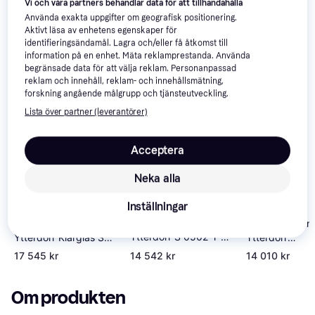
Vi och våra partners behandlar data för att tillhandahålla
Använda exakta uppgifter om geografisk positionering.
Aktivt läsa av enhetens egenskaper för
identifieringsändamål. Lagra och/eller få åtkomst till
information på en enhet. Mäta reklamprestanda. Använda
begränsade data för att välja reklam. Personanpassad
reklam och innehåll, reklam- och innehållsmätning,
forskning angående målgrupp och tjänsteutveckling.
Lista över partner (leverantörer)
Acceptera
Neka alla
Inställningar
Swedoor Beethoven
Swedoor Albin
Swedoor Monteverdi
Ytterdörr S 0502-Y H,
Ytterdörr
Ytterdörr Klarglas S
V (100x210cm)
Cotswoldglas 
0502-Y V, H
17 545 kr
14 542 kr
14 010 kr
Y H, V (90x20
(100x200cm)
Om produkten