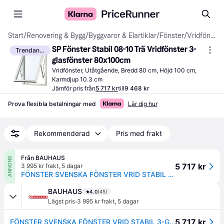
Start
/
Renovering & Bygg
/
Byggvaror & Elartiklar
/
Fönster
/
Vridfönster
SP Fönster Stabil 08-10 Trä Vridfönster 3-
Trendande
glasfönster 80x100cm
Vridfönster, Utåtgående, Bredd 80 cm, Höjd 100 cm, 
Karmdjup 10.3 cm
Jämför pris från
5 717 kr
till
9 468 kr
Prova flexibla betalningar med
Lär dig hur
Rekommenderad
Pris med frakt
Från BAUHAUS
ANNONS
5 717 kr
3 995 kr frakt
,
5 dagar
FÖNSTER SVENSKA FÖNSTER VRID STABIL 3-GLAS 8X10 VIT
BAUHAUS
4.0
(45)
·
Lägst pris
3 995 kr frakt
,
5 dagar
5 717 kr
FÖNSTER SVENSKA FÖNSTER VRID STABIL 3-GLAS 8X10 VIT