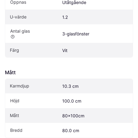
Öppnas
Utåtgående
U-värde
1.2
Antal glas
3-glasfönster
Färg
Vit
Mått
Karmdjup
10.3 cm
Höjd
100.0 cm
Mått
80x100cm
Bredd
80.0 cm