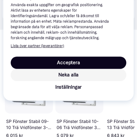
Använda exakta uppgifter om geografisk positionering.
Produkten finns även hos 
1
butik
 som valt att inte 
Visa alla
Aktivt läsa av enhetens egenskaper för
samarbeta med PriceRunner.
identifieringsändamål. Lagra och/eller få åtkomst till
information på en enhet. Mäta reklamprestanda. Använda
begränsade data för att välja reklam. Personanpassad
Relaterade produkter
reklam och innehåll, reklam- och innehållsmätning,
forskning angående målgrupp och tjänsteutveckling.
Vi har plockat fram ett urval av produkter som kanske skulle 
Lista över partner (leverantörer)
intressera dig.
Visa alla
Acceptera
Trendande
Neka alla
Inställningar
SP Fönster Stabil 09-
SP Fönster Stabil 10-
SP Fönster Sta
10 Trä Vridfönster 3-
06 Trä Vridfönster 3-
13 Trä Vridföns
glasfönster
glasfönster
glasfönster
6 015 kr
5 079 kr
6 843 kr