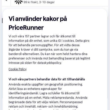
99 kr frakt
,
3-10 dagar
169 kr
Lightnesess Paraply, Barn
Vi använder kakor på
Annons
PriceRunner
Vi och våra
157
partner lagrar och får åtkomst till
information på din enhet, som unika ID i cookies. Detta görs
för att behandla personuppgifter. För att vidta dessa
åtgärder kräver vi ditt samtycke, som du kan ge via
banderoll-alternativen. Du kan när som helst hantera dina
preferenser och invända mot behandling baserat på legitimt
intresse på sidan för dataskyddspolicy.
Cookie Policy
Vi och våra partners behandlar data för att tillhandahålla
Använda exakta uppgifter om geografisk positionering.
Aktivt läsa av enhetens egenskaper för
identifieringsändamål. Lagra och/eller få åtkomst till
information på en enhet. Mäta reklamprestanda. Använda
begränsade data för att välja reklam. Personanpassad
Produkten finns även hos 
1
butik
 som valt att inte 
Visa alla
reklam och innehåll, reklam- och innehållsmätning,
samarbeta med PriceRunner.