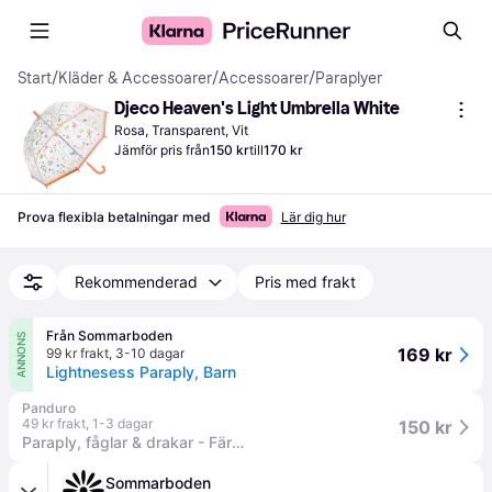
Start
/
Kläder & Accessoarer
/
Accessoarer
/
Paraplyer
Djeco Heaven's Light Umbrella White
Rosa, Transparent, Vit
Jämför pris från
150 kr
till
170 kr
Prova flexibla betalningar med
Lär dig hur
Rekommenderad
Pris med frakt
Från Sommarboden
ANNONS
169 kr
99 kr frakt
,
3-10 dagar
Lightnesess Paraply, Barn
Panduro
49 kr frakt
,
1-3 dagar
150 kr
Paraply, fåglar & drakar - Färgmix
Sommarboden