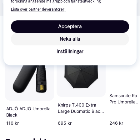
forskning angående målgrupp och tjänsteutveckling.
Lista över partner (leverantörer)
Relaterade produkter
Acceptera
Vi har plockat fram ett urval av produkter som kanske skulle 
intressera dig.
Visa alla
Neka alla
Inställningar
Populär
Samsonite Rai
Pro Umbrella
Knirps T.400 Extra
Black
ADJÖ ADJÖ Umbrella
Large Duomatic Black
Black
(9534001000)
110 kr
695 kr
246 kr