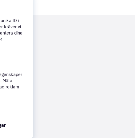
unika ID i
r kräver vi
nderad
hantera dina
ör
515 kr
Köpgaranti
 egenskaper
t. Mäta
21 kr
sad reklam
Köpgaranti
33 kr
gar