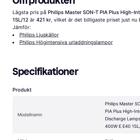
Om produkten
Lägsta pris på 
Philips Master SON-T PIA Plus High-I
1SL/12
 är 
421 kr
, vilket är det billigaste priset just nu
Jämför:
Philips Ljuskällor
Philips Högintensiva urladdningslampor
Specifikationer
Produkt
Philips Master S
PIA Plus High-Inte
Modellnamn
Discharge Lamps
400W E E40 1SL