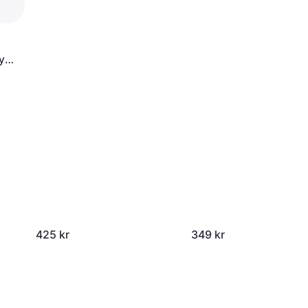
y
425 kr
349 kr