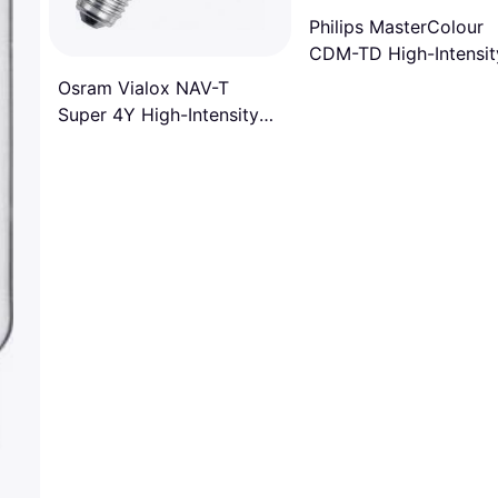
Philips MasterColour
CDM-TD High-Intensit
Discharge Lamp 98V
Osram Vialox NAV-T
150W RX7s
Super 4Y High-Intensity
Discharge Lamp 600W
E40