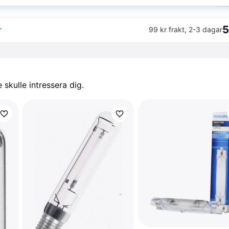
5
r
99 kr frakt
,
2-3 dagar
skulle intressera dig.