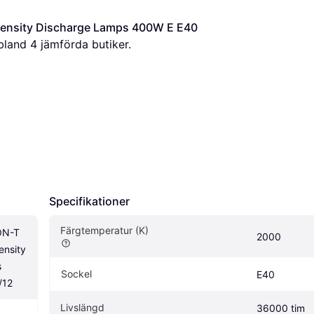
ntensity Discharge Lamps 400W E E40 
 bland 
4
 jämförda butiker.
Specifikationer
Färgtemperatur (K)
ON-T 
2000
nsity 
 
Sockel
E40
/12
Livslängd
36000 tim