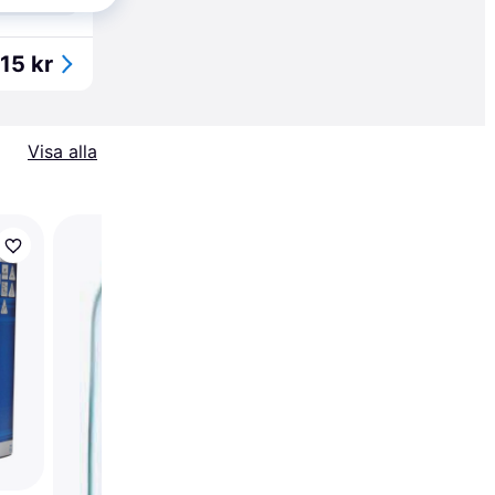
Köpgaranti
15 kr
Visa alla
Philips Master SON-T
Plus High-pressure
Sodium Vapor Lamps
100W E27