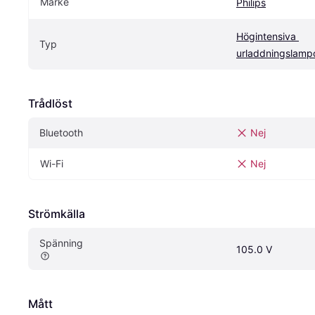
Märke
Philips
Högintensiva 
Typ
urladdningslamp
Trådlöst
Bluetooth
Nej
Wi-Fi
Nej
Strömkälla
Spänning
105.0 V
Mått