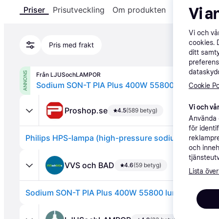
Vi a
Priser
Prisutveckling
Om produkten
Specifikatio
Vi och v
cookies. 
Pris med frakt
ditt samt
preferens
dataskydd
ANNONS
Från LJUSochLAMPOR
Sodium SON-T PIA Plus 400W 55800 lumen E40 k
Cookie Po
Vi och vår
Proshop.se
4.5
(589 betyg)
Använda e
för ident
reklampre
och inneh
tjänsteut
VVS och BAD
4.6
(59 betyg)
Lista över
Sodium SON-T PIA Plus 400W 55800 lumen E40 kla