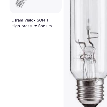
Osram Vialox SON-T
High-pressure Sodium
Vapor Lamps 1000W E40