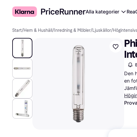
Alla kategorier
Rea
Start
/
Hem & Hushåll
/
Inredning & Möbler
/
Ljuskällor
/
Högintensiv
Phi
In
1S
Den h
en fo
Jämfö
Högin
Prova