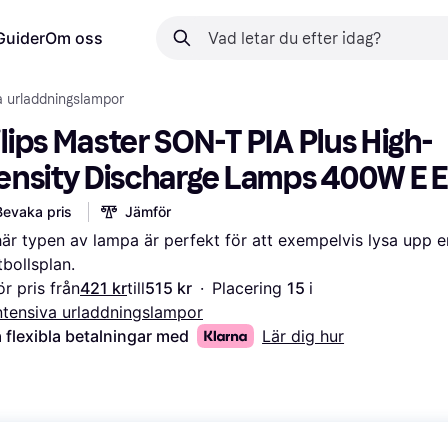
Guider
Om oss
a urladdningslampor
lips Master SON-T PIA Plus High-
tensity Discharge Lamps 400W E E
L/12
Bevaka pris
Jämför
är typen av lampa är perfekt för att exempelvis lysa upp en
tbollsplan.
r pris från
421 kr
till
515 kr
·
Placering 
15 
i 
tensiva urladdningslampor
 flexibla betalningar med
Lär dig hur