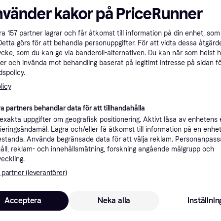
nvänder kakor på PriceRunner
ner
åra
157
partner lagrar och får åtkomst till information på din enhet, som 
Detta görs för att behandla personuppgifter. För att vidta dessa åtgärde
Rekomme
ycke, som du kan ge via banderoll-alternativen. Du kan när som helst 
er och invända mot behandling baserat på legitimt intresse på sidan f
spolicy.
99 kr frakt
,
2-3 dagar
lar
licy
a partners behandlar data för att tillhandahålla
xakta uppgifter om geografisk positionering. Aktivt läsa av enhetens
ifieringsändamål. Lagra och/eller få åtkomst till information på en enhe
4
Philips HPS-lampa (high-pressure sodium) Master SON-T PLUS 400W E40
·
Lägst pris
59 kr frakt
,
3-4 dagar
standa. Använda begränsade data för att välja reklam. Personanpas
åll, reklam- och innehållsmätning, forskning angående målgrupp och
veckling.
 partner (leverantörer)
4
r
99 kr frakt
,
2-3 dagar
Acceptera
Neka alla
Inställnin