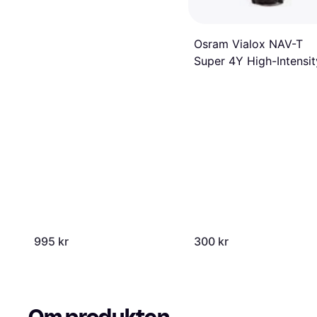
Osram Vialox NAV-T
Super 4Y High-Intensit
Discharge Lamp 400W
E40
995 kr
300 kr