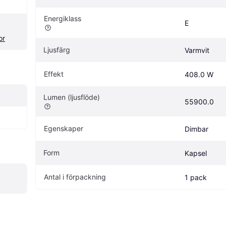
Energiklass
E
or
Ljusfärg
Varmvit
Effekt
408.0 W
Lumen (ljusflöde)
55900.0
Egenskaper
Dimbar
Form
Kapsel
Antal i förpackning
1 pack