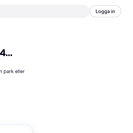
Logga in
Annons
Annons
40 
 park eller 