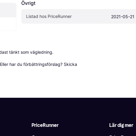
Övrigt
Listad hos PriceRunner
2021-05-21
dast tänkt som vägledning.

ller har du förbättringsförslag? Skicka 
PriceRunner
Lär dig mer