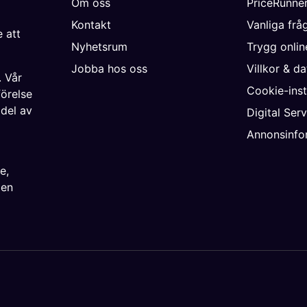
Om oss
PriceRunne
Kontakt
Vanliga frå
 att
Nyhetsrum
Trygg onli
Jobba hos oss
Villkor & d
. Vår
Cookie-inst
förelse
 del av
Digital Ser
Annonsinfo
ke
,
ien