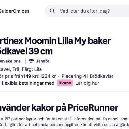
Guider
Om oss
tinex Moomin Lilla My baker 
ödkavel 39 cm
Bevaka pris
Jämför
avel, Trä, Färg: Lila
r pris från
149 kr
till
224 kr
·
Placering 
4 
i 
Brödkavlar
 flexibla betalningar med
Lär dig hur
nvänder kakor på PriceRunner
åra
157
partner lagrar och får åtkomst till information på din enhet, som 
Detta görs för att behandla personuppgifter. För att vidta dessa åtgärde