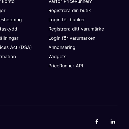
r konto
Varför PriceRunner?
gor
Registrera din butik
neshopping
Login för butiker
ataskydd
Registrera ditt varumärke
ällningar
Login för varumärken
vices Act (DSA)
Annonsering
rmation
Widgets
PriceRunner API