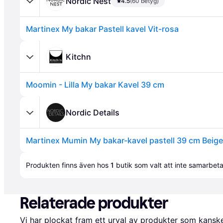
Nordic Nest
4.5
(60 betyg)
Martinex My bakar Pastell kavel Vit-rosa
Kitchn
Moomin - Lilla My bakar Kavel 39 cm
Annons
Nordic Details
Martinex Mumin My bakar-kavel pastell 39 cm Beige
Annons
Produkten finns även hos 
1
butik
 som valt att inte samarbet
Relaterade produkter
Vi har plockat fram ett urval av produkter som kanske 