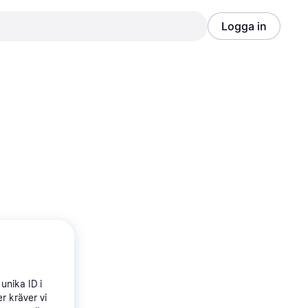
Logga in
Annons
Annons
unika ID i
r kräver vi