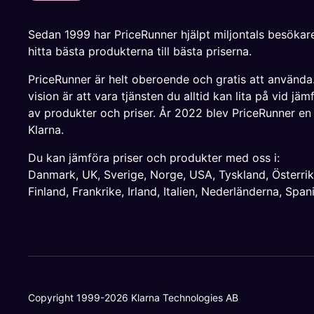
Sedan 1999 har PriceRunner hjälpt miljontals besökare
hitta bästa produkterna till bästa priserna.
PriceRunner är helt oberoende och gratis att använda
vision är att vara tjänsten du alltid kan lita på vid jäm
av produkter och priser. År 2022 blev PriceRunner en
Klarna.
Du kan jämföra priser och produkter med oss i:
Danmark
,
UK
,
Sverige
,
Norge
,
USA
,
Tyskland
,
Österri
Finland
,
Frankrike
,
Irland
,
Italien
,
Nederländerna
,
Span
Copyright 1999-2026 Klarna Technologies AB