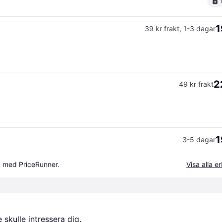
1
39 kr frakt
,
1-3 dagar
2
49 kr frakt
1
3-5 dagar
a med PriceRunner.
Visa alla 
skulle intressera dig.