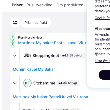
ditt samt
Priser
Prisutveckling
Om produkten
Specifikatio
preferens
dataskydd
Cookie Po
Pris med frakt
Vi och vår
Använda e
ANNONS
Från Nordic Nest
för ident
Martinex My bakar Pastell kavel Vit-rosa
reklampre
och inneh
tjänsteut
Shopping4net
4.7
(69 betyg)
Lista över
Mumin Kavel My Bakar
Kitchentime
4.0
(1 betyg)
Martinex My bakar Pastell kavel Vit-rosa