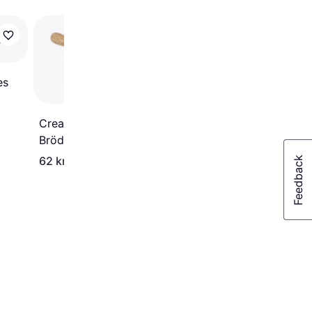
Holm Pizza Brödkave
es
cm
Creativ Company -
Brödkavel 23 cm
62 kr
159 kr