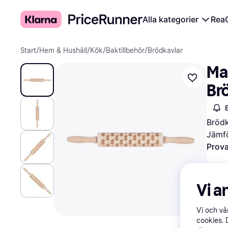
Alla kategorier
Rea
Start
/
Hem & Hushåll
/
Kök
/
Baktillbehör
/
Brödkavlar
Mar
Br
Brödk
Jämfö
Prova
Vi a
Vi och v
cookies. 