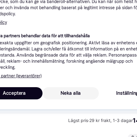
ycke, som du kan ge via banderoll-alternativen. Du kan när som helst 
ner
er och invända mot behandling baserat på legitimt intresse på sidan f
spolicy.
licy
Rekomme
a partners behandlar data för att tillhandahålla
xakta uppgifter om geografisk positionering. Aktivt läsa av enhetens
ifieringsändamål. Lagra och/eller få åtkomst till information på en enhe
39 kr frakt
,
1-3 dagar
standa. Använda begränsade data för att välja reklam. Personanpas
åll, reklam- och innehållsmätning, forskning angående målgrupp och
veckling.
 partner (leverantörer)
1
·
Lägst pris
29 kr frakt
,
1-3 dagar
Acceptera
Neka alla
Inställnin
1
·
Lägst pris
29 kr frakt
,
1-3 dagar