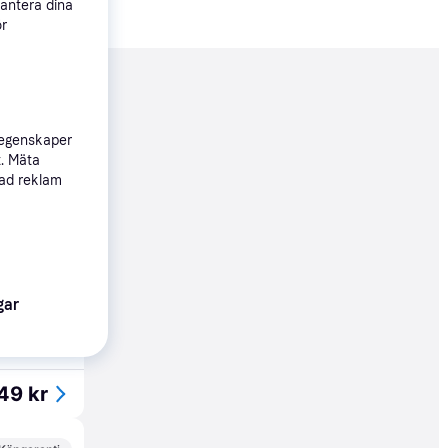
hantera dina
ör
nderad
 egenskaper
t. Mäta
199 kr
sad reklam
49 kr
gar
Köpgaranti
49 kr