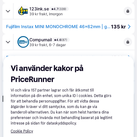
123ink.se
4.7
(339)
39 kr frakt
,
Imorgon
135 kr
Fujifilm Instax MINI MONOCHROME 46x62mm | glansigt | 10 ark
Compumail
4.6
(87)
39 kr frakt
,
6-7 dagar
154 kr
Fujifilm Instax Mini Monochrome Sort/hvid film til umiddelbar billedfremstilling (instant film) ISO 800 --> I externt lager, forväntat leveransdatum hos dig 15-08-2026
Vi använder kakor på
Proshop.se
4.5
(589)
49 kr frakt
,
1-2 dagar
PriceRunner
181 kr
Fujifilm Instax Mini Monochrome
Vi och våra
157
partner lagrar och får åtkomst till
information på din enhet, som unika ID i cookies. Detta görs
Annons
för att behandla personuppgifter. För att vidta dessa
åtgärder kräver vi ditt samtycke, som du kan ge via
banderoll-alternativen. Du kan när som helst hantera dina
preferenser och invända mot behandling baserat på legitimt
intresse på sidan för dataskyddspolicy.
Cookie Policy