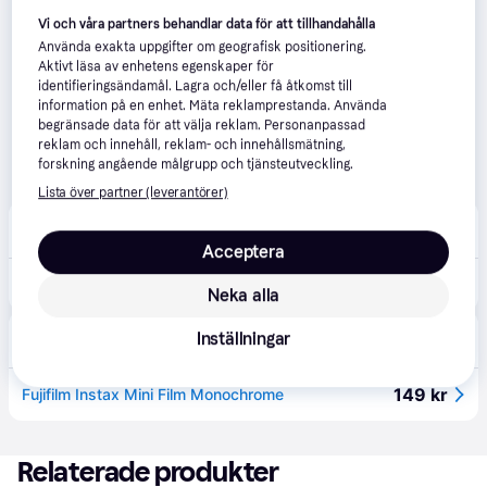
Vi och våra partners behandlar data för att tillhandahålla
Använda exakta uppgifter om geografisk positionering.
Aktivt läsa av enhetens egenskaper för
identifieringsändamål. Lagra och/eller få åtkomst till
information på en enhet. Mäta reklamprestanda. Använda
begränsade data för att välja reklam. Personanpassad
reklam och innehåll, reklam- och innehållsmätning,
forskning angående målgrupp och tjänsteutveckling.
Lista över partner (leverantörer)
Buyersclub
1.0
(1)
Fri frakt
,
7-8 dagar
Acceptera
178 kr
Fujifilm Instax Mini Monochrome S/V film för snabbframkallning - ISO 800 - 10
Neka alla
Götaplatsens Foto
Inställningar
Förbeställ
149 kr
Fujifilm Instax Mini Film Monochrome
Relaterade produkter