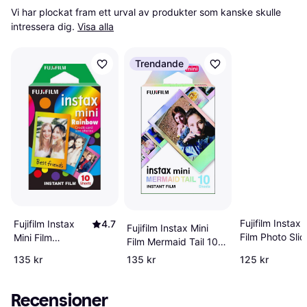
Vi har plockat fram ett urval av produkter som kanske skulle 
intressera dig.
Visa alla
Trendande
Fujifilm Instax 
Fujifilm Instax
4.7
Fujifilm Instax Mini
Film Photo Slid
Mini Film
Film Mermaid Tail 10
pack
Rainbow 10 Pack
pack
135 kr
135 kr
125 kr
Recensioner