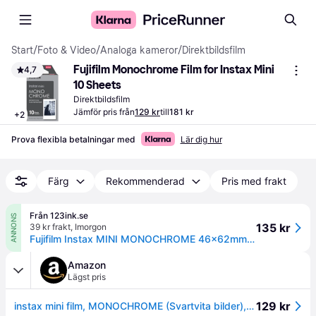
Start
/
Foto & Video
/
Analoga kameror
/
Direktbildsfilm
Fujifilm Monochrome Film for Instax Mini 
4,7
10 Sheets
Direktbildsfilm
Jämför pris från
129 kr
till
181 kr
+
2
Prova flexibla betalningar med
Lär dig hur
Färg
Rekommenderad
Pris med frakt
Från 123ink.se
ANNONS
135 kr
39 kr frakt
,
Imorgon
Fujifilm Instax MINI MONOCHROME 46x62mm | glansigt | 10 ark
Amazon
Lägst pris
129 kr
instax mini film, MONOCHROME (Svartvita bilder), 10 pack