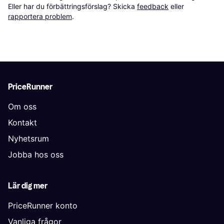
Eller har du förbättringsförslag? Skicka 
feedback
 eller 
rapportera problem
.
PriceRunner
Om oss
Kontakt
Nyhetsrum
Jobba hos oss
Lär dig mer
PriceRunner konto
Vanliga frågor