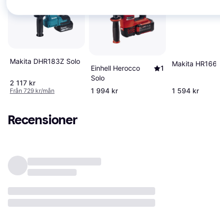
Makita DHR183Z Solo
Makita HR166D
Einhell Herocco
1
Solo
2 117 kr
1 994 kr
1 594 kr
Från 729 kr/mån
Recensioner