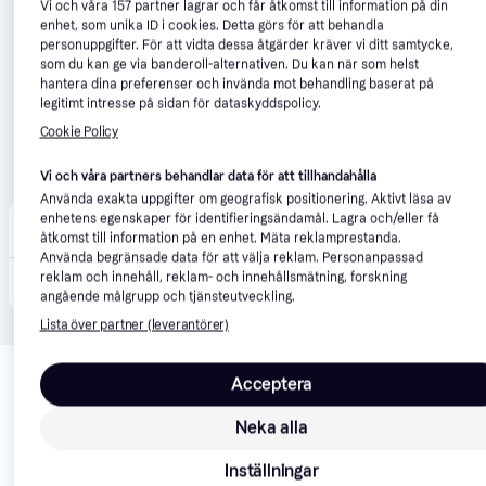
Vi och våra
157
partner lagrar och får åtkomst till information på din
enhet, som unika ID i cookies. Detta görs för att behandla
personuppgifter. För att vidta dessa åtgärder kräver vi ditt samtycke,
som du kan ge via banderoll-alternativen. Du kan när som helst
hantera dina preferenser och invända mot behandling baserat på
legitimt intresse på sidan för dataskyddspolicy.
Cookie Policy
Vi och våra partners behandlar data för att tillhandahålla
Använda exakta uppgifter om geografisk positionering. Aktivt läsa av
enhetens egenskaper för identifieringsändamål. Lagra och/eller få
Verkter
åtkomst till information på en enhet. Mäta reklamprestanda.
Förbeställ
Använda begränsade data för att välja reklam. Personanpassad
reklam och innehåll, reklam- och innehållsmätning, forskning
1 799 kr
Borrhammare Makita DHR171Z; 18 V; 1,2 J; SDS-plus (utan batteri och laddare)
angående målgrupp och tjänsteutveckling.
Lista över partner (leverantörer)
Relaterade produkter
Acceptera
Vi har plockat fram ett urval av produkter som kanske skulle 
intressera dig.
Visa alla
Neka alla
Inställningar
-16%