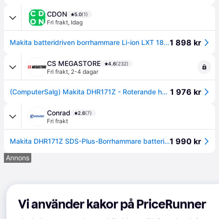
CDON
5.0
(1)
Fri frakt
,
Idag
1 898 kr
Makita batteridriven borrhammare Li-ion LXT 18V, utan batteri DHR171Z
CS MEGASTORE
4.6
(232)
Fri frakt
,
2-4 dagar
1 976 kr
(ComputerSalg) Makita DHR171Z - Roterande hammare - sladdlös - 2-läge - SDS-plus - 1.2 joule - inget batteri - 18 V
Conrad
2.6
(7)
Fri frakt
1 990 kr
Makita DHR171Z SDS-Plus-Borrhammare batteri 18 V Li-Ion exkl. batteri/laddare
Annons
Vi använder kakor på PriceRunner