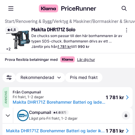
Start
/
Renovering & Bygg
/
Verktyg & Maskiner
/
Borrmaskiner & Skruv
Makita DHR171Z Solo
4,8
De chucks som passar till den här borrhammaren är av 
typen SDS-chuck. Borrhammaren drivs av ett 
uppladdningsbart batteri.
Jämför pris från
1 781 kr
till
1 990 kr
+
2
Prova flexibla betalningar med
Lär dig hur
Rekommenderad
Pris med frakt
Från Compumail
ANNONS
1 781 kr
Fri frakt
,
1-2 dagar
Makita DHR171Z Borehammer Batteri og lader ikke inkluderet 18V 1.2Joule --> I lager, forväntat leveransdatum hos dig 10-08-2026
Compumail
4.6
(87)
·
Lägst pris
Fri frakt
,
1-2 dagar
1 781 kr
Makita DHR171Z Borehammer Batteri og lader ikke inkluderet 18V 1.2Joule --> I lager, forväntat leveransdatum hos dig 10-08-2026