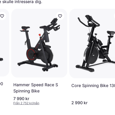
skulle intressera dig.
00
Hammer Speed ​​Race S
Core Spinning Bike 13
Spinning Bike
7 990 kr
2 990 kr
Från 2 752 kr/mån