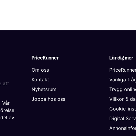
PriceRunner
Lär dig mer
Om oss
PriceRunne
Kontakt
Vanliga frå
 att
Nyhetsrum
Trygg onli
Jobba hos oss
Villkor & d
. Vår
Cookie-inst
förelse
 del av
Digital Ser
Annonsinfo