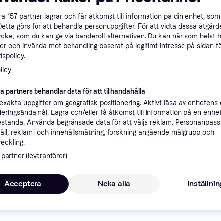
ner
åra
157
partner lagrar och får åtkomst till information på din enhet, som 
Detta görs för att behandla personuppgifter. För att vidta dessa åtgärde
ycke, som du kan ge via banderoll-alternativen. Du kan när som helst 
Rekomme
er och invända mot behandling baserat på legitimt intresse på sidan f
spolicy.
licy
3 
Fri frakt
,
1-3 dagar
Eller 1 
a partners behandlar data för att tillhandahålla
xakta uppgifter om geografisk positionering. Aktivt läsa av enhetens
ifieringsändamål. Lagra och/eller få åtkomst till information på en enhe
standa. Använda begränsade data för att välja reklam. Personanpas
åll, reklam- och innehållsmätning, forskning angående målgrupp och
3 9
·
Lägst pris
Fri frakt
,
1-3 dagar
veckling.
Eller 1 3
 partner (leverantörer)
Acceptera
Neka alla
Inställnin
3 9
49 kr frakt