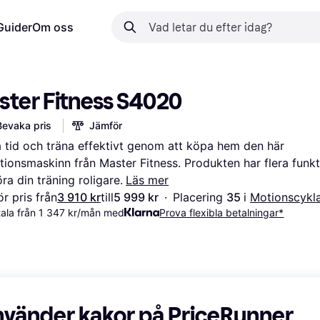
Guider
Om oss
ster Fitness S4020
Bevaka pris
Jämför
 tid och träna effektivt genom att köpa hem den här 
tionsmaskinn från Master Fitness. Produkten har flera funkti
öra din träning roligare.
Läs mer
r pris från
3 910 kr
till
5 999 kr
·
Placering 
35 
i 
Motionscykl
ala från 1 347 kr/mån med
Prova flexibla betalningar*
nvänder kakor på PriceRunner