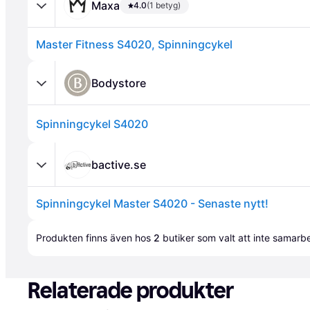
Maxa
4.0
(1 betyg)
Master Fitness S4020, Spinningcykel
Bodystore
Spinningcykel S4020
Annons
bactive.se
Spinningcykel Master S4020 - Senaste nytt!
Annons
Produkten finns även hos 
2
butiker
 som valt att inte samar
Relaterade produkter