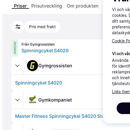
Priser
Prisutveckling
Om produkten
Specifikatio
Vi och v
cookies. 
ditt samt
Pris med frakt
preferens
dataskydd
Cookie Po
ANNONS
Från Gymgrossisten
Spinningcykel S4020
Vi och vår
Använda e
Gymgrossisten
för ident
reklampre
och inneh
Spinningcykel S4020
tjänsteut
Lista över
Gymkompaniet
Master Fitness Spinningcykel S4020 Stål Svart