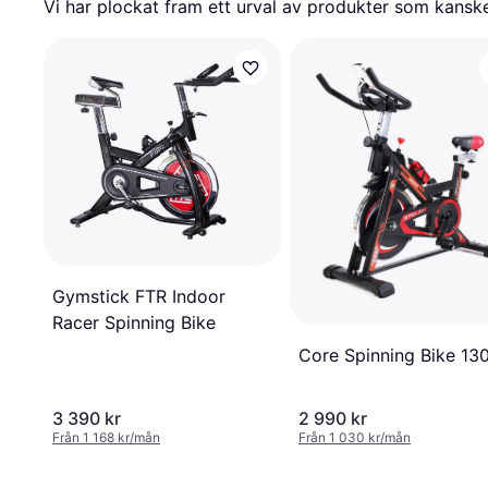
Vi har plockat fram ett urval av produkter som kanske 
Gymstick FTR Indoor
Racer Spinning Bike
Core Spinning Bike 13
3 390 kr
2 990 kr
Från 1 168 kr/mån
Från 1 030 kr/mån