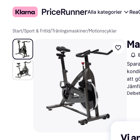
Alla kategorier
Rea
Start
/
Sport & Fritid
/
Träningsmaskiner
/
Motionscyklar
Ma
Spara
kondi
att g
Jämfö
Delbet
Vi a