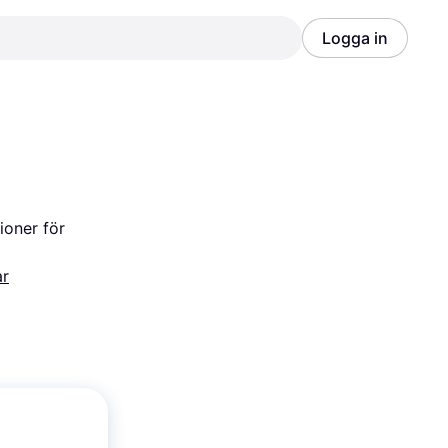
Logga in
Annons
Annons
oner för 
ar