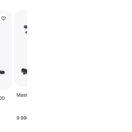
Titan Life Trainer S11
Master Fitness S4050
00
9 990 kr
2 890 kr