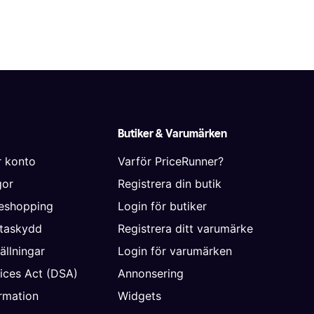
Butiker & Varumärken
r konto
Varför PriceRunner?
gor
Registrera din butik
neshopping
Login för butiker
ataskydd
Registrera ditt varumärke
ällningar
Login för varumärken
vices Act (DSA)
Annonsering
rmation
Widgets