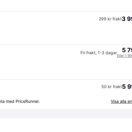
3 9
299 kr frakt
5 7
Fri frakt
,
1-3 dagar
Eller 1 9
5 9
50 kr frakt
beta med PriceRunner.
Visa alla 