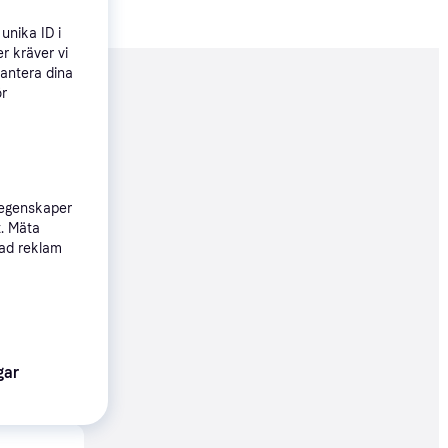
unika ID i
r kräver vi
hantera dina
nderad
ör
910 kr
347 kr/mån
 egenskaper
t. Mäta
sad reklam
10 kr
47 kr/mån
gar
90 kr