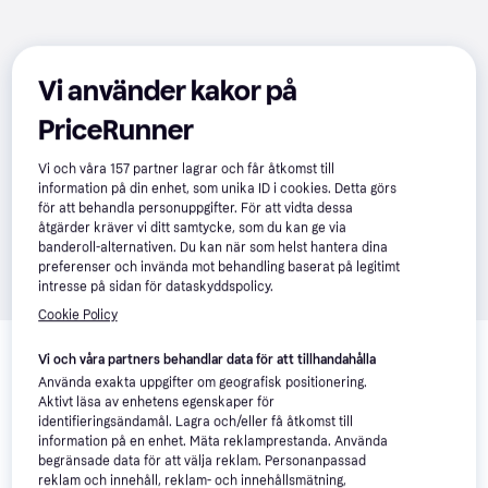
Vi använder kakor på
PriceRunner
Vi och våra
157
partner lagrar och får åtkomst till
information på din enhet, som unika ID i cookies. Detta görs
för att behandla personuppgifter. För att vidta dessa
åtgärder kräver vi ditt samtycke, som du kan ge via
banderoll-alternativen. Du kan när som helst hantera dina
preferenser och invända mot behandling baserat på legitimt
intresse på sidan för dataskyddspolicy.
Cookie Policy
Relaterade produkter
Vi och våra partners behandlar data för att tillhandahålla
Vi har plockat fram ett urval av produkter som kanske skulle 
Använda exakta uppgifter om geografisk positionering.
intressera dig.
Visa alla
Aktivt läsa av enhetens egenskaper för
identifieringsändamål. Lagra och/eller få åtkomst till
information på en enhet. Mäta reklamprestanda. Använda
-18%
begränsade data för att välja reklam. Personanpassad
reklam och innehåll, reklam- och innehållsmätning,