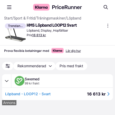
Start
/
Sport & Fritid
/
Träningsmaskiner
/
Löpband
HMS Löpband LOOP12 Svart
Trendande
Löpband, Display, Hopfällbar
Pris
16 613 kr
Prova flexibla betalningar med
Lär dig hur
Rekommenderad
Pris med frakt
Swemed
99 kr frakt
16 613 kr
Löpband - LOOP12 - Svart
Annons