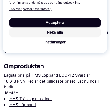
forskning angående målgrupp och tjänsteutveckling.
Lista över partner (leverantörer)
Acceptera
Master Fitness T25
Neka alla
Trekkrunner T
(T4006)
Trekkrunner
1
Inställningar
Treadmill TR001
2 988 kr
8 990 kr
3 195 kr
Om produkten
Lägsta pris på 
HMS Löpband LOOP12 Svart
 är 
16 613 kr
, vilket är det billigaste priset just nu hos 1 
butik.
Jämför:
HMS Träningsmaskiner
HMS Löpband