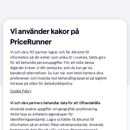
Vi använder kakor på
PriceRunner
Vi och våra
157
partner lagrar och får åtkomst till
information på din enhet, som unika ID i cookies. Detta görs
för att behandla personuppgifter. För att vidta dessa
åtgärder kräver vi ditt samtycke, som du kan ge via
banderoll-alternativen. Du kan när som helst hantera dina
preferenser och invända mot behandling baserat på legitimt
intresse på sidan för dataskyddspolicy.
Relaterade produkter
Cookie Policy
Vi har plockat fram ett urval av produkter som kanske skulle 
Vi och våra partners behandlar data för att tillhandahålla
intressera dig.
Visa alla
Använda exakta uppgifter om geografisk positionering.
Aktivt läsa av enhetens egenskaper för
identifieringsändamål. Lagra och/eller få åtkomst till
Trendande
information på en enhet. Mäta reklamprestanda. Använda
begränsade data för att välja reklam. Personanpassad