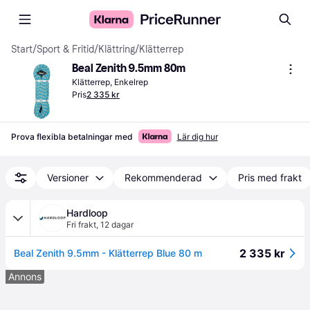
Start
/
Sport & Fritid
/
Klättring
/
Klätterrep
Beal Zenith 9.5mm 80m
Klätterrep, Enkelrep
Pris
2 335 kr
Prova flexibla betalningar med
Lär dig hur
Versioner
Rekommenderad
Pris med frakt
Hardloop
Fri frakt
,
12 dagar
2 335 kr
Beal Zenith 9.5mm - Klätterrep Blue 80 m
Annons