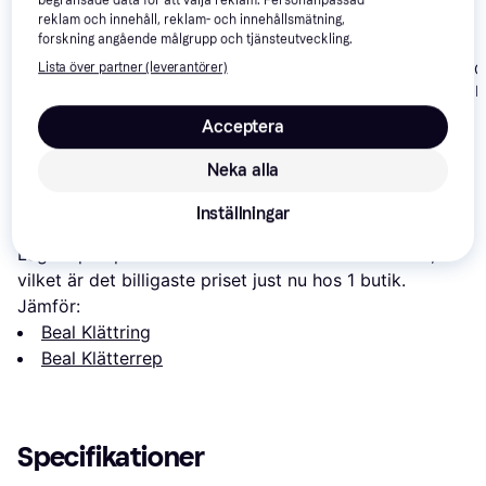
reklam och innehåll, reklam- och innehållsmätning,
forskning angående målgrupp och tjänsteutveckling.
Lista över partner (leverantörer)
Mammut 9.5 C
Classic Rope 
Mammut 9.8 Crag
Mammut 9.5 Crag
70m
Classic Rope 70m
Classic Rope 70m
Acceptera
1 673 kr
1 331 kr
2 041 kr
Neka alla
Om produkten
Inställningar
Lägsta pris på 
Beal Zenith 9.5mm 80m
 är 
2 335 kr
, 
vilket är det billigaste priset just nu hos 1 butik.
Jämför:
Beal Klättring
Beal Klätterrep
Specifikationer