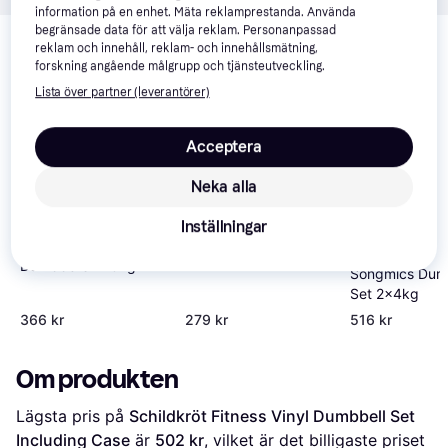
information på en enhet. Mäta reklamprestanda. Använda
Relaterade produkter
begränsade data för att välja reklam. Personanpassad
reklam och innehåll, reklam- och innehållsmätning,
Vi har plockat fram ett urval av produkter som kanske skulle 
forskning angående målgrupp och tjänsteutveckling.
intressera dig.
Visa alla
Lista över partner (leverantörer)
Acceptera
Neka alla
Inställningar
Gymstick Active 15kg
Urban Fitness Hex
Dumbbells 2x3kg
Songmics Dum
Set 2x4kg
366 kr
279 kr
516 kr
Om produkten
Lägsta pris på 
Schildkröt Fitness Vinyl Dumbbell Set 
Including Case
 är 
502 kr
, vilket är det billigaste priset 