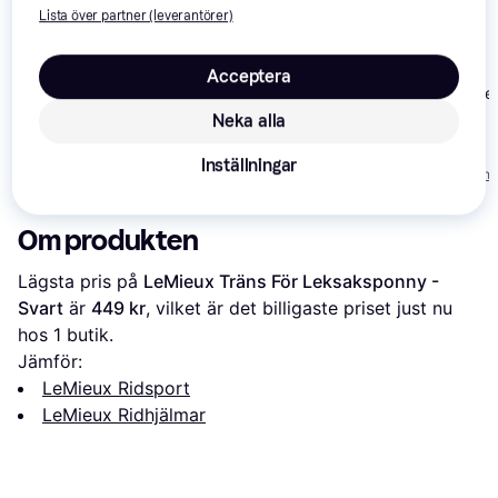
Lista över partner (leverantörer)
Acceptera
Finn Tack Elit
Back On Track EQ3
Fiber Helmet
Neka alla
Back On Track EQ3
Lynx Smooth MIPS -
Blank - Glossy Black
Black
2 299 kr
Inställningar
660 kr
1 199 kr
Från 792 kr/mån
Om produkten
Lägsta pris på 
LeMieux Träns För Leksaksponny - 
Svart
 är 
449 kr
, vilket är det billigaste priset just nu 
hos 1 butik.
Jämför:
LeMieux Ridsport
LeMieux Ridhjälmar