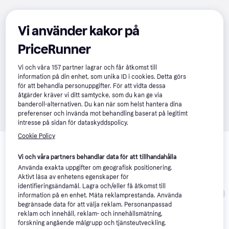
Vi använder kakor på
PriceRunner
Vi och våra
157
partner lagrar och får åtkomst till
information på din enhet, som unika ID i cookies. Detta görs
för att behandla personuppgifter. För att vidta dessa
åtgärder kräver vi ditt samtycke, som du kan ge via
banderoll-alternativen. Du kan när som helst hantera dina
preferenser och invända mot behandling baserat på legitimt
intresse på sidan för dataskyddspolicy.
Relaterade produkter
Cookie Policy
Vi har plockat fram ett urval av produkter som kanske skulle 
Vi och våra partners behandlar data för att tillhandahålla
intressera dig.
Visa alla
Använda exakta uppgifter om geografisk positionering.
Aktivt läsa av enhetens egenskaper för
identifieringsändamål. Lagra och/eller få åtkomst till
Trendande
Trendande
information på en enhet. Mäta reklamprestanda. Använda
begränsade data för att välja reklam. Personanpassad
reklam och innehåll, reklam- och innehållsmätning,
forskning angående målgrupp och tjänsteutveckling.