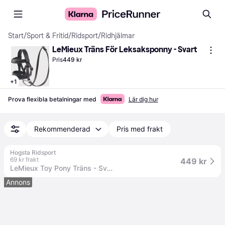
Start
/
Sport & Fritid
/
Ridsport
/
Ridhjälmar
LeMieux Träns För Leksaksponny - Svart
Pris
449 kr
+
1
Prova flexibla betalningar med
Lär dig hur
Rekommenderad
Pris med frakt
Hogsta Ridsport
69 kr frakt
449 kr
LeMieux Toy Pony Träns - Svart, LeMieux
Annons