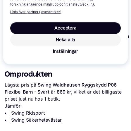
forskning angående målgrupp och tjänsteutveckling.
Lista över partner (leverantörer)
Acceptera
Jacson Rio Jun
Neka alla
Black
Hansbo Sport
Usg Eco Flexi
Supraflex Riding
Inställningar
Safety Vest Junior
650 kr
1 084 kr
853 kr
Om produkten
Lägsta pris på 
Swing Waldhausen Ryggskydd P06 
Flexibel Barn - Svart
 är 
869 kr
, vilket är det billigaste 
priset just nu hos 1 butik.
Jämför:
Swing Ridsport
Swing Säkerhetsvästar