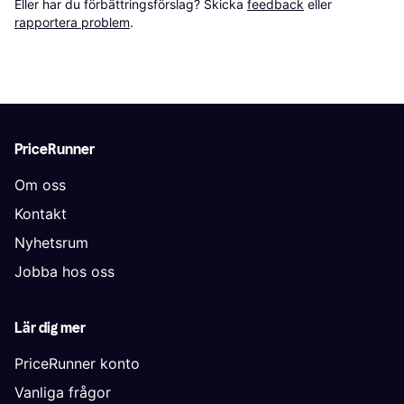
Eller har du förbättringsförslag? Skicka 
feedback
 eller 
rapportera problem
.
PriceRunner
Om oss
Kontakt
Nyhetsrum
Jobba hos oss
Lär dig mer
PriceRunner konto
Vanliga frågor