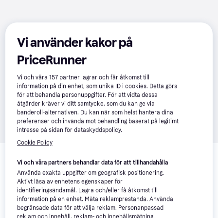
Vi använder kakor på
PriceRunner
Vi och våra
157
partner lagrar och får åtkomst till
information på din enhet, som unika ID i cookies. Detta görs
för att behandla personuppgifter. För att vidta dessa
åtgärder kräver vi ditt samtycke, som du kan ge via
banderoll-alternativen. Du kan när som helst hantera dina
preferenser och invända mot behandling baserat på legitimt
intresse på sidan för dataskyddspolicy.
Cookie Policy
Relaterade produkter
Vi och våra partners behandlar data för att tillhandahålla
Vi har plockat fram ett urval av produkter som kanske skulle 
Använda exakta uppgifter om geografisk positionering.
intressera dig.
Visa alla
Aktivt läsa av enhetens egenskaper för
identifieringsändamål. Lagra och/eller få åtkomst till
information på en enhet. Mäta reklamprestanda. Använda
Trendande
begränsade data för att välja reklam. Personanpassad
reklam och innehåll, reklam- och innehållsmätning,