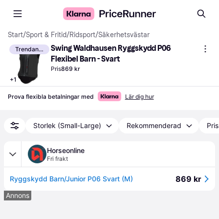
Start
/
Sport & Fritid
/
Ridsport
/
Säkerhetsvästar
Swing Waldhausen Ryggskydd P06 
Trendande
Flexibel Barn - Svart
Pris
869 kr
+
1
Prova flexibla betalningar med
Lär dig hur
Storlek (Small-Large)
Rekommenderad
Pri
Horseonline
Fri frakt
869 kr
Ryggskydd Barn/Junior P06 Svart (M)
Annons