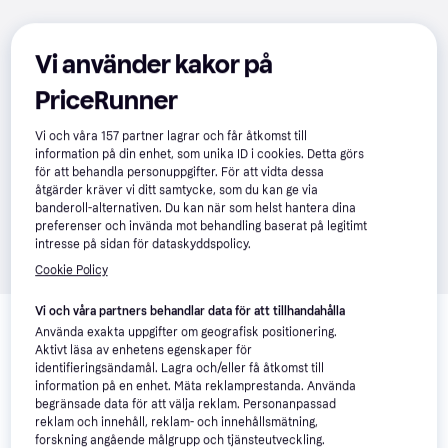
Vi använder kakor på
PriceRunner
Vi och våra
157
partner lagrar och får åtkomst till
information på din enhet, som unika ID i cookies. Detta görs
för att behandla personuppgifter. För att vidta dessa
åtgärder kräver vi ditt samtycke, som du kan ge via
banderoll-alternativen. Du kan när som helst hantera dina
preferenser och invända mot behandling baserat på legitimt
intresse på sidan för dataskyddspolicy.
Cookie Policy
Relaterade produkter
Vi och våra partners behandlar data för att tillhandahålla
Använda exakta uppgifter om geografisk positionering.
Vi har plockat fram ett urval av produkter som kanske skulle 
Aktivt läsa av enhetens egenskaper för
intressera dig.
Visa alla
identifieringsändamål. Lagra och/eller få åtkomst till
information på en enhet. Mäta reklamprestanda. Använda
begränsade data för att välja reklam. Personanpassad
reklam och innehåll, reklam- och innehållsmätning,
forskning angående målgrupp och tjänsteutveckling.