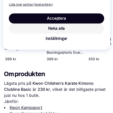
Lista över partner (leverantörer)
Acceptera
Neka alla
Inställningar
Everlast Compe
Everlast
Boxershorts R
Everlast
Boxningsshorts Vit
Boxningsshorts Svart
Svart
Vit M
399 kr
399 kr
350 kr
Om produkten
Lägsta pris på 
Kwon Children's Karate Kimono 
Clubline Basic
 är 
230 kr
, vilket är det billigaste priset 
just nu hos 1 butik.
Jämför:
Kwon Kampsport