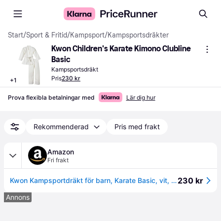
Start
/
Sport & Fritid
/
Kampsport
/
Kampsportsdräkter
Kwon Children's Karate Kimono Clubline 
Basic
Kampsportsdräkt
Pris
230 kr
+
1
Prova flexibla betalningar med
Lär dig hur
Rekommenderad
Pris med frakt
Amazon
Fri frakt
230 kr
Kwon Kampsportdräkt för barn, Karate Basic, vit, 100 cm, 551000100
Annons