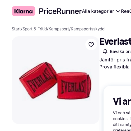
Alla kategorier
Rea
Start
/
Sport & Fritid
/
Kampsport
/
Kampsportsskydd
Everlas
Bevaka pri
Jämför pris fr
Prova flexibla
Vi a
Vi och v
cookies. 
ditt samt
preferens