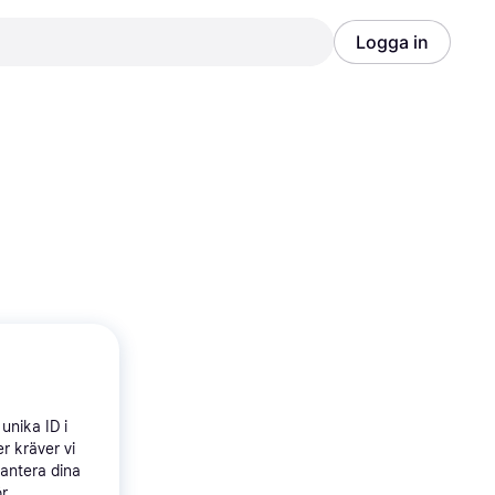
Logga in
Annons
Annons
unika ID i
r kräver vi
hantera dina
ör