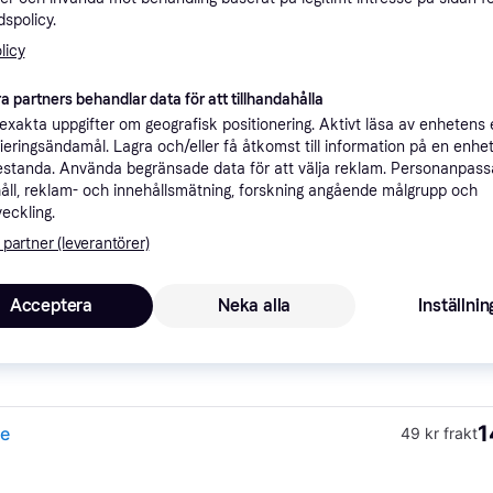
spolicy.
ner
licy
a partners behandlar data för att tillhandahålla
Rekomme
xakta uppgifter om geografisk positionering. Aktivt läsa av enhetens
ifieringsändamål. Lagra och/eller få åtkomst till information på en enhe
standa. Använda begränsade data för att välja reklam. Personanpas
80 kr frakt
,
3-5 dagar
åll, reklam- och innehållsmätning, forskning angående målgrupp och
veckling.
 partner (leverantörer)
Acceptera
Neka alla
Inställnin
1
nen
·
Lägst pris
Fri frakt
1
ze
49 kr frakt