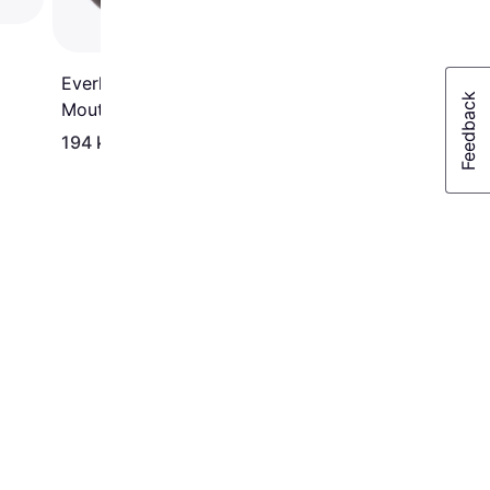
Everlast Evershield Single
Mouthguard
194 kr
149 kr