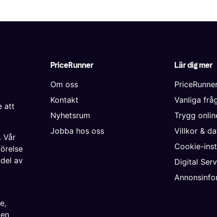
PriceRunner
Lär dig mer
Om oss
PriceRunne
Kontakt
Vanliga frå
 att
Nyhetsrum
Trygg onli
Jobba hos oss
Villkor & d
. Vår
Cookie-inst
förelse
 del av
Digital Ser
Annonsinfo
ke
,
ien