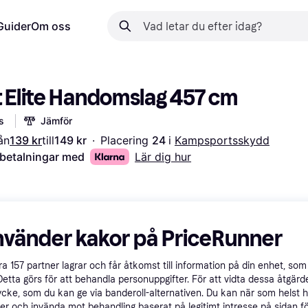
Guider
Om oss
t Elite Handomslag 457 cm
s
Jämför
ån
139 kr
till
149 kr
·
Placering 
24 
i 
Kampsportsskydd
 betalningar med
Lär dig hur
nvänder kakor på PriceRunner
åra
157
partner lagrar och får åtkomst till information på din enhet, som 
Detta görs för att behandla personuppgifter. För att vidta dessa åtgärde
ycke, som du kan ge via banderoll-alternativen. Du kan när som helst 
er och invända mot behandling baserat på legitimt intresse på sidan f