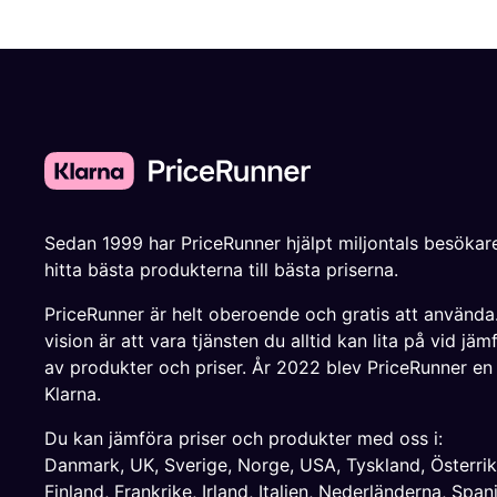
Sedan 1999 har PriceRunner hjälpt miljontals besökare
hitta bästa produkterna till bästa priserna.
PriceRunner är helt oberoende och gratis att använda
vision är att vara tjänsten du alltid kan lita på vid jäm
av produkter och priser. År 2022 blev PriceRunner en
Klarna.
Du kan jämföra priser och produkter med oss i:
Danmark
,
UK
,
Sverige
,
Norge
,
USA
,
Tyskland
,
Österri
Finland
,
Frankrike
,
Irland
,
Italien
,
Nederländerna
,
Span