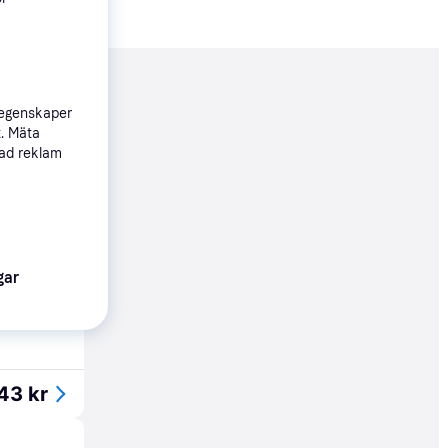
nderad
 egenskaper
t. Mäta
sad reklam
149 kr
gar
39 kr
43 kr