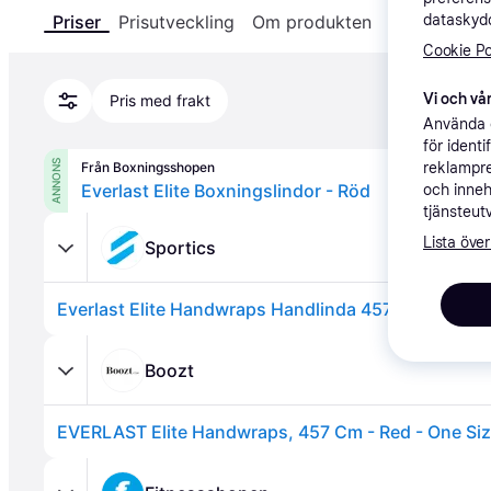
dataskydd
Priser
Prisutveckling
Om produkten
Specifikatio
Cookie Po
Vi och vår
Pris med frakt
Använda e
för ident
ANNONS
reklampre
Från Boxningsshopen
Everlast Elite Boxningslindor - Röd
och inneh
tjänsteut
Lista över
Sportics
Everlast Elite Handwraps Handlinda 457cm - Punai
Boozt
EVERLAST Elite Handwraps, 457 Cm - Red - One Si