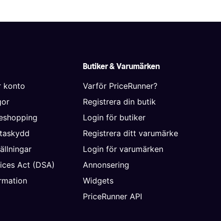
Butiker & Varumärken
r konto
Varför PriceRunner?
gor
Registrera din butik
neshopping
Login för butiker
ataskydd
Registrera ditt varumärke
ällningar
Login för varumärken
vices Act (DSA)
Annonsering
rmation
Widgets
PriceRunner API