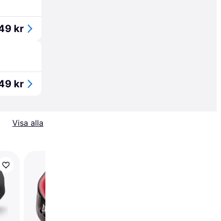
49 kr
49 kr
Visa alla
Makura Ignis Pro
Mouthguard