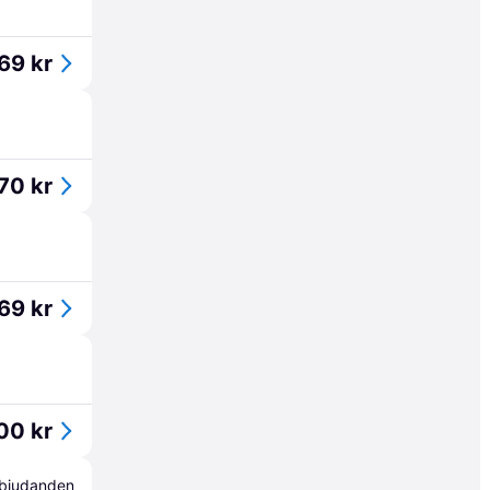
69 kr
70 kr
69 kr
00 kr
erbjudanden