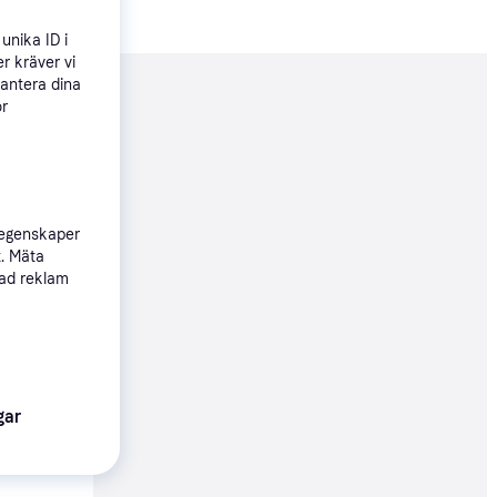
unika ID i
r kräver vi
hantera dina
nderad
ör
49 kr
 egenskaper
t. Mäta
sad reklam
99 kr
Köpgaranti
gar
49 kr