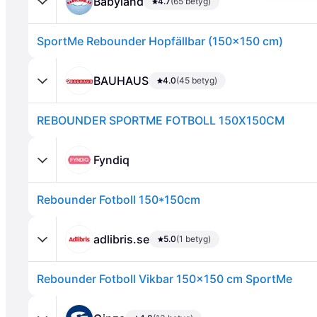
Babyland
4.7
(65 betyg)
SportMe Rebounder Hopfällbar (150x150 cm)
BAUHAUS
4.0
(45 betyg)
REBOUNDER SPORTME FOTBOLL 150X150CM
Annons
Fyndiq
Rebounder Fotboll 150*150cm
adlibris.se
5.0
(1 betyg)
Rebounder Fotboll Vikbar 150x150 cm SportMe