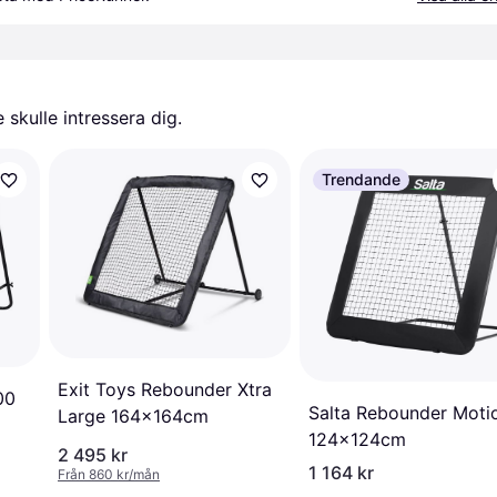
skulle intressera dig.
Trendande
Exit Toys Rebounder Xtra
00
Salta Rebounder Moti
Large 164x164cm
124x124cm
2 495 kr
1 164 kr
Från 860 kr/mån