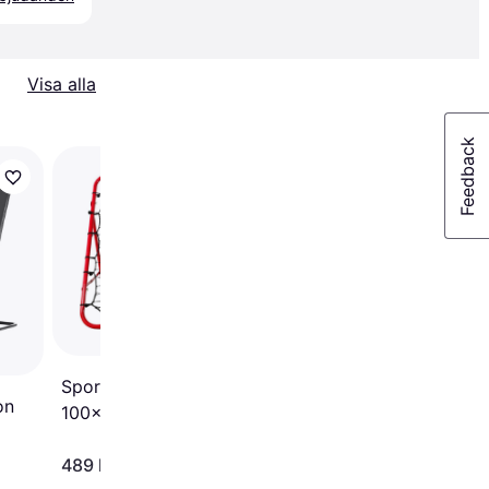
Visa alla
Salta Rebounder Mot
164 x 164cm
SportMe Rebounder
on
100x100cm
489 kr
1 305 kr