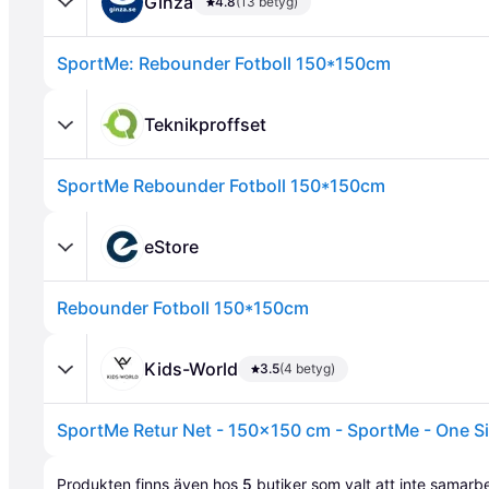
Ginza
4.8
(13 betyg)
SportMe: Rebounder Fotboll 150*150cm
Teknikproffset
SportMe Rebounder Fotboll 150*150cm
Annons
eStore
Rebounder Fotboll 150*150cm
Kids-World
3.5
(4 betyg)
SportMe Retur Net - 150x150 cm - SportMe - One Si
Produkten finns även hos 
5
butiker
 som valt att inte samar