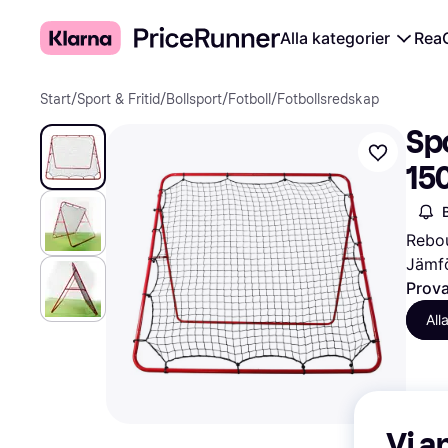
Alla kategorier
Rea
Start
/
Sport & Fritid
/
Bollsport
/
Fotboll
/
Fotbollsredskap
Sp
15
Rebo
Jämfö
Prova
All
Vi a