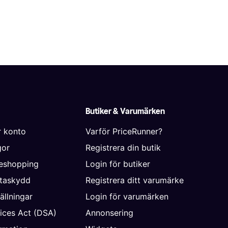
Butiker & Varumärken
r konto
Varför PriceRunner?
gor
Registrera din butik
neshopping
Login för butiker
ataskydd
Registrera ditt varumärke
ällningar
Login för varumärken
vices Act (DSA)
Annonsering