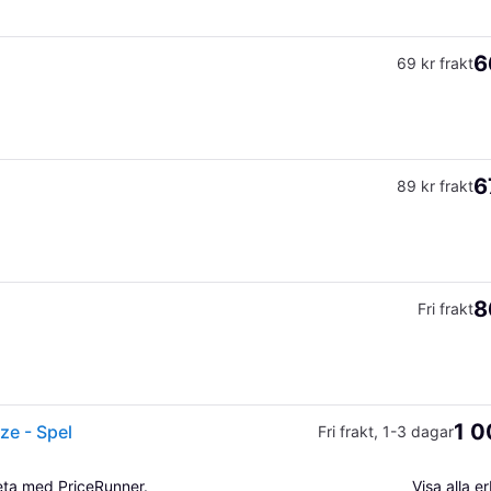
6
69 kr frakt
6
89 kr frakt
8
Fri frakt
1 0
ze - Spel
Fri frakt
,
1-3 dagar
beta med PriceRunner.
Visa alla 