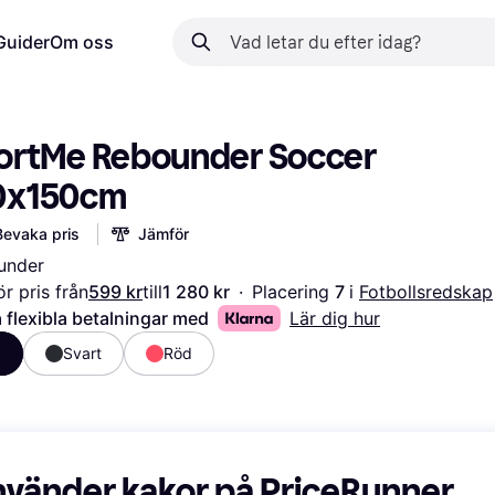
Guider
Om oss
ortMe Rebounder Soccer 
0x150cm
Bevaka pris
Jämför
under
r pris från
599 kr
till
1 280 kr
·
Placering 
7 
i 
Fotbollsredskap
 flexibla betalningar med
Lär dig hur
a
Svart
Röd
nvänder kakor på PriceRunner