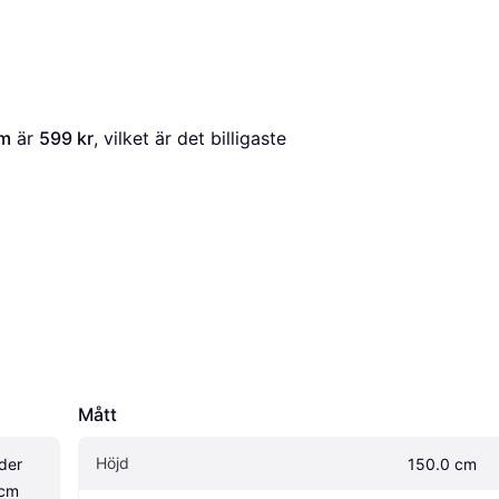
cm
 är 
599 kr
, vilket är det billigaste 
Mått
Höjd
er 
150.0 cm
0cm