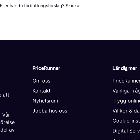
ller har du förbättringsförslag? Skicka 
PriceRunner
Lär dig mer
Om oss
PriceRunne
Kontakt
Vanliga frå
 att
Nyhetsrum
Trygg onli
Jobba hos oss
Villkor & d
. Vår
Cookie-inst
förelse
 del av
Digital Ser