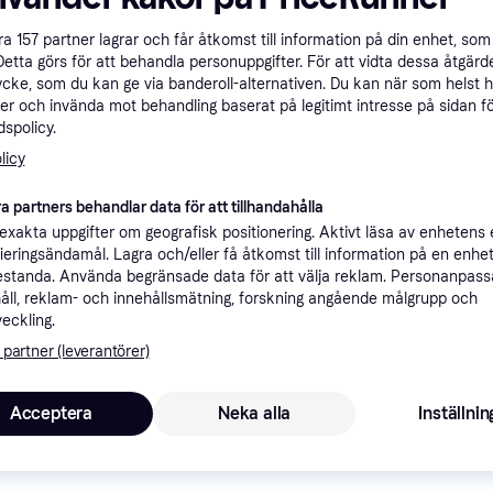
ner
åra
157
partner lagrar och får åtkomst till information på din enhet, som 
Detta görs för att behandla personuppgifter. För att vidta dessa åtgärde
ycke, som du kan ge via banderoll-alternativen. Du kan när som helst 
Rekomme
er och invända mot behandling baserat på legitimt intresse på sidan f
spolicy.
licy
6
Fri frakt
,
0-2 dagar
a partners behandlar data för att tillhandahålla
xakta uppgifter om geografisk positionering. Aktivt läsa av enhetens
ifieringsändamål. Lagra och/eller få åtkomst till information på en enhe
standa. Använda begränsade data för att välja reklam. Personanpas
åll, reklam- och innehållsmätning, forskning angående målgrupp och
5
·
Lägst pris
69 kr frakt
,
1-4 dagar
veckling.
 partner (leverantörer)
Acceptera
Neka alla
Inställnin
6
Fri frakt
,
0-2 dagar