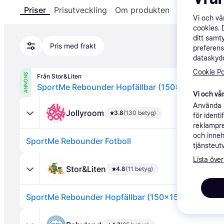
Priser
Prisutveckling
Om produkten
Specifikatio
Vi och v
cookies. 
ditt samt
Pris med frakt
preferens
dataskydd
Cookie Po
ANNONS
Från Stor&Liten
SportMe Rebounder Hopfällbar (150x150 cm)
Vi och vår
Använda e
Jollyroom
3.8
(130 betyg)
för ident
reklampre
och inneh
SportMe Rebounder Fotboll
tjänsteut
Lista över
Stor&Liten
4.8
(11 betyg)
SportMe Rebounder Hopfällbar (150x150 cm)