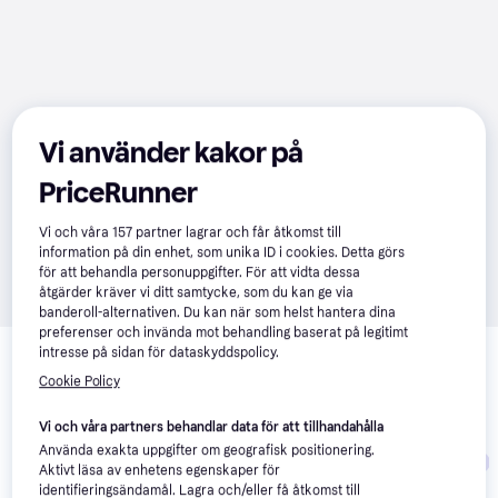
Vi använder kakor på
PriceRunner
Vi och våra
157
partner lagrar och får åtkomst till
information på din enhet, som unika ID i cookies. Detta görs
för att behandla personuppgifter. För att vidta dessa
åtgärder kräver vi ditt samtycke, som du kan ge via
banderoll-alternativen. Du kan när som helst hantera dina
preferenser och invända mot behandling baserat på legitimt
Relaterade produkter
intresse på sidan för dataskyddspolicy.
Vi har plockat fram ett urval av produkter som kanske skulle 
Cookie Policy
intressera dig.
Visa alla
Vi och våra partners behandlar data för att tillhandahålla
Använda exakta uppgifter om geografisk positionering.
Trendande
Aktivt läsa av enhetens egenskaper för
identifieringsändamål. Lagra och/eller få åtkomst till