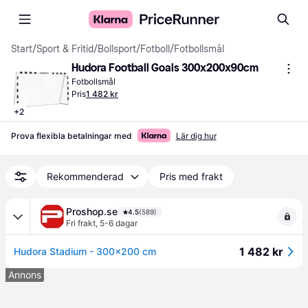
Start
/
Sport & Fritid
/
Bollsport
/
Fotboll
/
Fotbollsmål
Hudora Football Goals 300x200x90cm
Fotbollsmål
Pris
1 482 kr
+
2
Prova flexibla betalningar med
Lär dig hur
Rekommenderad
Pris med frakt
Proshop.se
4.5
(589)
Fri frakt
,
5-6 dagar
1 482 kr
Hudora Stadium - 300x200 cm
Annons