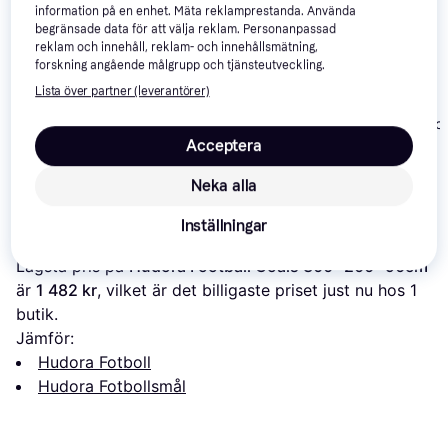
information på en enhet. Mäta reklamprestanda. Använda
begränsade data för att välja reklam. Personanpassad
reklam och innehåll, reklam- och innehållsmätning,
forskning angående målgrupp och tjänsteutveckling.
Lista över partner (leverantörer)
Outsiders Rabona
vidaXL Football Goal
Football Goal
SportMe Socc
240x150
300x200cm
240x150cm
Acceptera
455 kr
1 149 kr
549 kr
Neka alla
Om produkten
Inställningar
Lägsta pris på 
Hudora Football Goals 300x200x90cm
är 
1 482 kr
, vilket är det billigaste priset just nu hos 1 
butik.
Jämför:
Hudora Fotboll
Hudora Fotbollsmål