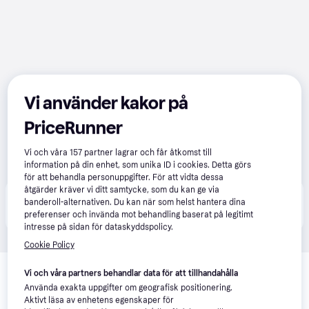
Vi använder kakor på
PriceRunner
Vi och våra
157
partner lagrar och får åtkomst till
information på din enhet, som unika ID i cookies. Detta görs
för att behandla personuppgifter. För att vidta dessa
åtgärder kräver vi ditt samtycke, som du kan ge via
Produkten finns även hos 
1
butik
 som valt att inte 
banderoll-alternativen. Du kan när som helst hantera dina
Visa alla
samarbeta med PriceRunner.
preferenser och invända mot behandling baserat på legitimt
intresse på sidan för dataskyddspolicy.
Cookie Policy
Relaterade produkter
Vi och våra partners behandlar data för att tillhandahålla
Vi har plockat fram ett urval av produkter som kanske skulle 
Använda exakta uppgifter om geografisk positionering.
intressera dig.
Visa alla
Aktivt läsa av enhetens egenskaper för