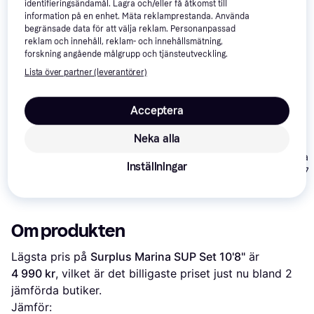
identifieringsändamål. Lagra och/eller få åtkomst till
information på en enhet. Mäta reklamprestanda. Använda
-15%
begränsade data för att välja reklam. Personanpassad
reklam och innehåll, reklam- och innehållsmätning,
forskning angående målgrupp och tjänsteutveckling.
Lista över partner (leverantörer)
Acceptera
Bestway Hydro Force
Neka alla
Surplus Supworld SUP
SUP Panorama Set
10'8 "
Deep Sea Sta
Inställningar
SUP Board 27
1 990 kr
1 999 kr
1 690 kr
Om produkten
Lägsta pris på 
Surplus Marina SUP Set 10'8"
 är 
4 990 kr
, vilket är det billigaste priset just nu bland 
2
jämförda butiker.
Jämför: