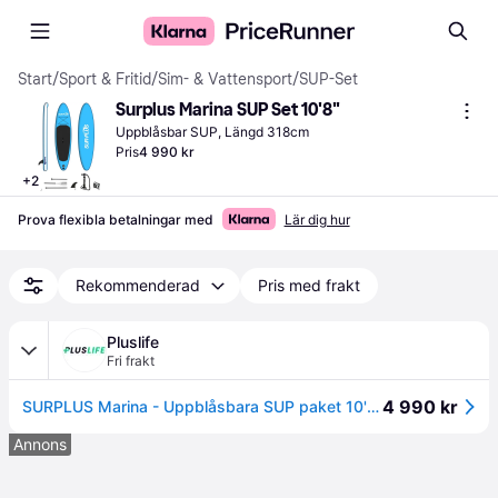
Start
/
Sport & Fritid
/
Sim- & Vattensport
/
SUP-Set
Surplus Marina SUP Set 10'8"
Uppblåsbar SUP, Längd 318cm
Pris
4 990 kr
+
2
Prova flexibla betalningar med
Lär dig hur
Rekommenderad
Pris med frakt
Pluslife
Fri frakt
4 990 kr
SURPLUS Marina - Uppblåsbara SUP paket 10'8"
Annons