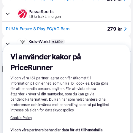
PassaSports
49 kr frakt
,
Imorgon
279 kr
PUMA Future 8 Play FG/AG Barn
Kids-World
3.5
(4)
49 kr frakt
,
1-3 dagar
Vi använder kakor på
370 kr
Puma Fotbollsskor - Framtid 8 Play FG/AG - Black/Fizzy Light/Gr - Puma - 37,5 - Fotbollsskor
PriceRunner
Annons
Vi och våra
157
partner lagrar och får åtkomst till
information på din enhet, som unika ID i cookies. Detta görs
för att behandla personuppgifter. För att vidta dessa
åtgärder kräver vi ditt samtycke, som du kan ge via
banderoll-alternativen. Du kan när som helst hantera dina
preferenser och invända mot behandling baserat på legitimt
intresse på sidan för dataskyddspolicy.
Cookie Policy
Vi och våra partners behandlar data för att tillhandahålla