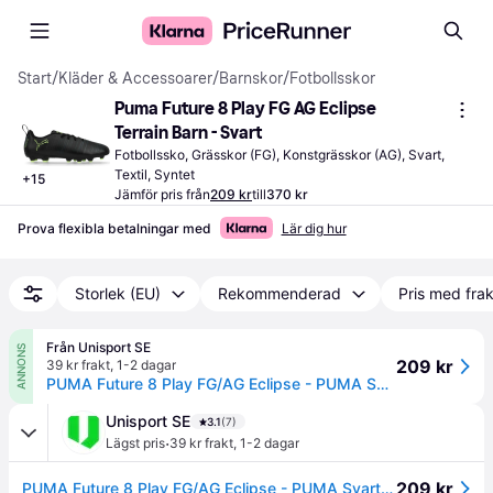
Start
/
Kläder & Accessoarer
/
Barnskor
/
Fotbollsskor
Puma Future 8 Play FG AG Eclipse 
Terrain Barn - Svart
Fotbollssko, Grässkor (FG), Konstgrässkor (AG), Svart, 
Textil, Syntet
+
15
Jämför pris från
209 kr
till
370 kr
Prova flexibla betalningar med
Lär dig hur
Storlek (EU)
Rekommenderad
Pris med frak
Från Unisport SE
ANNONS
209 kr
39 kr frakt
,
1-2 dagar
PUMA Future 8 Play FG/AG Eclipse - PUMA Svart/Grön/Grön terräng Barn - ['Svart'] (38½)
Unisport SE
3.1
(7)
·
Lägst pris
39 kr frakt
,
1-2 dagar
209 kr
PUMA Future 8 Play FG/AG Eclipse - PUMA Svart/Grön/Grön terräng Barn - ['Svart'] (38½)