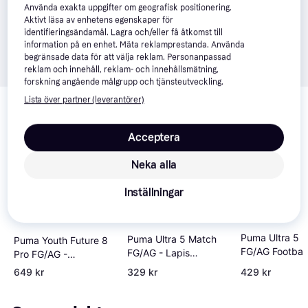
Använda exakta uppgifter om geografisk positionering.
Aktivt läsa av enhetens egenskaper för
identifieringsändamål. Lagra och/eller få åtkomst till
information på en enhet. Mäta reklamprestanda. Använda
begränsade data för att välja reklam. Personanpassad
reklam och innehåll, reklam- och innehållsmätning,
forskning angående målgrupp och tjänsteutveckling.
Relaterade produkter
Lista över partner (leverantörer)
Vi har plockat fram ett urval av produkter som kanske skulle 
intressera dig.
Visa alla
Acceptera
Neka alla
-10%
Inställningar
Puma Ultra 5 P
Puma Ultra 5 Match
Puma Youth Future 8
FG/AG Football
FG/AG - Lapis
Pro FG/AG -
White
Lazuli/White/Sunset
Black/Cool Light
649 kr
329 kr
429 kr
Glow
Grey/Fluo Green