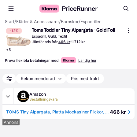
Start
/
Kläder & Accessoarer
/
Barnskor
/
Espadriller
Toms Toddler Tiny Alpargata - Gold Foil
-12%
Espadrill, Guld, Textil
Jämför pris från
466 kr
till
712 kr
+
5
Prova flexibla betalningar med
Lär dig hur
Rekommenderad
Pris med frakt
Amazon
Beställningsvara
466 kr
TOMS Tiny Alpargata, Platta Mockasiner Flickor, Gold Crackle Folie, 19.5 EU
Annons