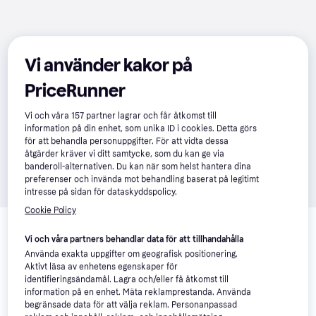
Vi använder kakor på
PriceRunner
Vi och våra
157
partner lagrar och får åtkomst till
information på din enhet, som unika ID i cookies. Detta görs
för att behandla personuppgifter. För att vidta dessa
åtgärder kräver vi ditt samtycke, som du kan ge via
banderoll-alternativen. Du kan när som helst hantera dina
preferenser och invända mot behandling baserat på legitimt
intresse på sidan för dataskyddspolicy.
Cookie Policy
Relaterade produkter
Vi och våra partners behandlar data för att tillhandahålla
Vi har plockat fram ett urval av produkter som kanske skulle 
Använda exakta uppgifter om geografisk positionering.
intressera dig.
Visa alla
Aktivt läsa av enhetens egenskaper för
identifieringsändamål. Lagra och/eller få åtkomst till
information på en enhet. Mäta reklamprestanda. Använda
-25%
-21%
begränsade data för att välja reklam. Personanpassad