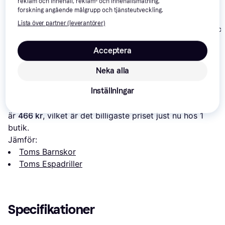
reklam och innehåll, reklam- och innehållsmätning,
forskning angående målgrupp och tjänsteutveckling.
Lista över partner (leverantörer)
Toms Youth Classics
Toms Tiny Alpa
Toms Tiny Alpargata -
Alpargata - Black
Ash Grey
Navy
Acceptera
317 kr
307 kr
163 kr
Neka alla
Om produkten
Inställningar
Lägsta pris på 
Toms Toddler Tiny Alpargata - Gold Foil
är 
466 kr
, vilket är det billigaste priset just nu hos 1 
butik.
Jämför:
Toms Barnskor
Toms Espadriller
Specifikationer