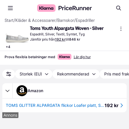
Start
/
Kläder & Accessoarer
/
Barnskor
/
Espadriller
Toms Youth Alpargata Woven - Silver
Espadrill, Silver, Textil, Syntet, Tyg
Jämför pris från
192 kr
till
846 kr
+
4
Prova flexibla betalningar med
Lär dig hur
Storlek (EU)
Rekommenderad
Pris med frak
Amazon
192 kr
TOMS GLITTER ALPARGATA flickor Loafer platt, Silver vit, 31 EU
Annons