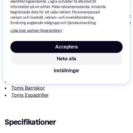
identifieringsändamål. Lagra och/eller få åtkomst till
information på en enhet. Mäta reklamprestanda. Använda
begränsade data för att välja reklam. Personanpassad
Toms Youth Classics
Toms Youth Cla
Toms Tiny Alpargata -
reklam och innehåll, reklam- och innehållsmätning,
Alpargata - Black
Alpargata - As
Ash Grey
forskning angående målgrupp och tjänsteutveckling.
328 kr
163 kr
349 kr
Lista över partner (leverantörer)
Acceptera
Om produkten
Neka alla
Lägsta pris på 
Toms Youth Alpargata Woven - Silver
är 
192 kr
, vilket är det billigaste priset just nu hos 1 
Inställningar
butik.
Jämför:
Toms Barnskor
Toms Espadriller
Specifikationer