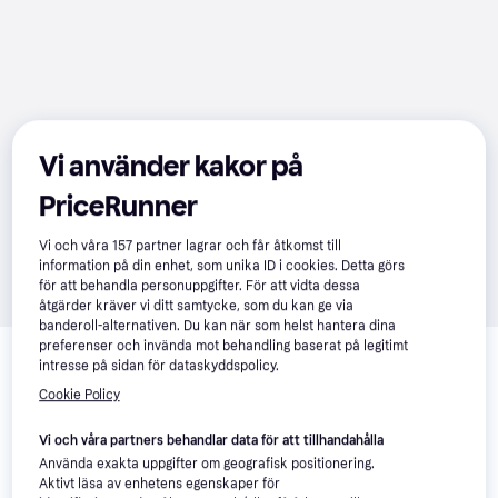
Vi använder kakor på
PriceRunner
Vi och våra
157
partner lagrar och får åtkomst till
information på din enhet, som unika ID i cookies. Detta görs
för att behandla personuppgifter. För att vidta dessa
åtgärder kräver vi ditt samtycke, som du kan ge via
banderoll-alternativen. Du kan när som helst hantera dina
Relaterade produkter
preferenser och invända mot behandling baserat på legitimt
intresse på sidan för dataskyddspolicy.
Vi har plockat fram ett urval av produkter som kanske skulle 
Cookie Policy
intressera dig.
Visa alla
Vi och våra partners behandlar data för att tillhandahålla
-19%
-21%
Använda exakta uppgifter om geografisk positionering.
Aktivt läsa av enhetens egenskaper för