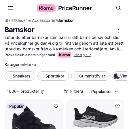
Start
/
Kläder & Accessoarer
/
Barnskor
Barnskor
Letar du efter barnskor som passar ditt barns behov och stil? 
På PriceRunner guidar vi dig till rätt val genom att lista ett brett 
utbud av barnskor från olika märken och återförsäljare. Använd 
våra praktiska filter för att enkelt sortera efter storlek, färg, 
Prova flexibla betalningar med
Lär dig hur
material eller pris. Detta hjälper dig att snabbt hitta de skor 
Kategorier
Märke
som passar både ditt barns preferenser och din budget. Du 
kan också läsa användarrecensioner för att få insikter om hur 
Sneakers
Sportskor
Gummistövlar
Vint
andra föräldrar upplever produkterna. Vi ser till att du får den 
mest aktuella informationen och de bästa erbjudandena på 
marknaden. Vår prisjämförelse gör det lättare för dig att fatta 
1000+ produkter
Filtrera
Popularitet
ett välgrundat beslut och spara pengar. Börja här för att hitta 
de bästa barnskorna för ditt barn!
Mer om barnskor »
Populär