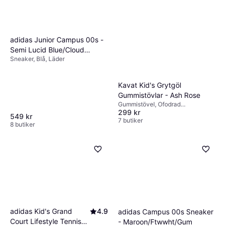
adidas Junior Campus 00s -
Semi Lucid Blue/Cloud
Sneaker, Blå, Läder
White/Gum
Kavat Kid's Grytgöl
Gummistövlar - Ash Rose
Gummistövel, Ofodrad
299 kr
gummistövel, Rosa, Gummi
549 kr
7 butiker
8 butiker
adidas Kid's Grand
4.9
adidas Campus 00s Sneaker
Court Lifestyle Tennis
- Maroon/Ftwwht/Gum