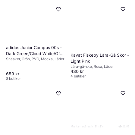
adidas Junior Campus 00s -
Dark Green/Cloud White/Off
Kavat Fiskeby Lära-Gå Skor -
Sneaker, Grön, PVC, Mocka, Läder
White
Light Pink
Lära-gå-sko, Rosa, Läder
430 kr
659 kr
4 butiker
8 butiker
Birkenstock Kid's
4.6
Arizona EVA - Black