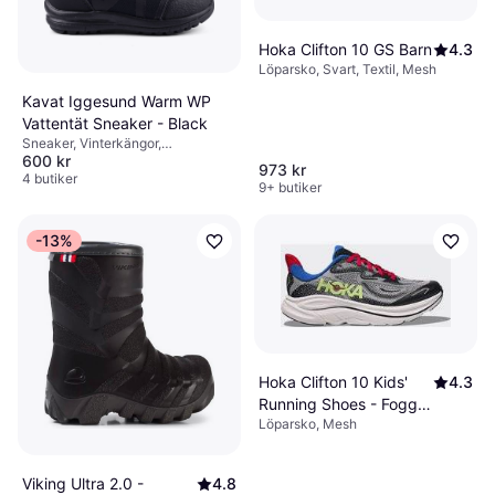
Hoka Clifton 10 GS Barn
4.3
Löparsko, Svart, Textil, Mesh
Kavat Iggesund Warm WP
Vattentät Sneaker - Black
Sneaker, Vinterkängor,
600 kr
Vinterstövel, Svart, Polyester,
973 kr
Syntet, Textil
4 butiker
9+ butiker
-13%
Hoka Clifton 10 Kids'
4.3
Running Shoes - Foggy
Löparsko, Mesh
Grey/Black
Viking Ultra 2.0 -
4.8