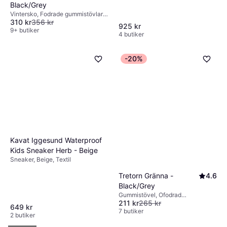
Black/Grey
Vintersko, Fodrade gummistövlar,
310 kr
356 kr
Vinterstövel, Svart, Polyuretan,
925 kr
Syntet, Gummi
9+ butiker
4 butiker
-20%
Kavat Iggesund Waterproof
Kids Sneaker Herb - Beige
Sneaker, Beige, Textil
Tretorn Gränna -
4.6
Black/Grey
Gummistövel, Ofodrad
211 kr
265 kr
gummistövel, Svart, Gummi
649 kr
7 butiker
2 butiker