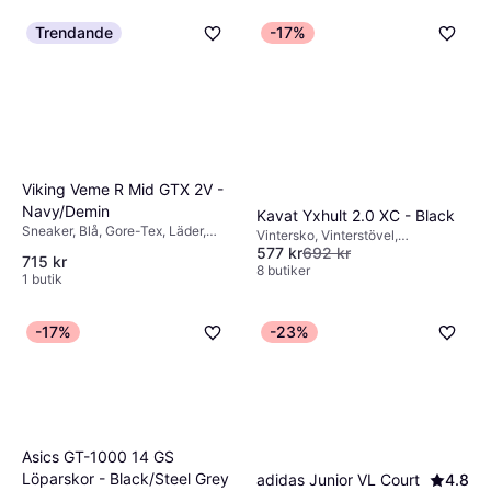
Trendande
-17%
Viking Veme R Mid GTX 2V -
Navy/Demin
Kavat Yxhult 2.0 XC - Black
Sneaker, Blå, Gore-Tex, Läder,
Vintersko, Vinterstövel,
Päls
577 kr
692 kr
Vinterkängor, Svart, Läder, Ull
715 kr
8 butiker
1 butik
-17%
-23%
Asics GT-1000 14 GS
Löparskor - Black/Steel Grey
adidas Junior VL Court
4.8