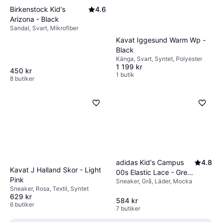
Birkenstock Kid's
4.6
Arizona - Black
Sandal, Svart, Mikrofiber
Kavat Iggesund Warm Wp -
Black
Känga, Svart, Syntet, Polyester
1 199 kr
450 kr
1 butik
8 butiker
adidas Kid's Campus
4.8
Kavat J Halland Skor - Light
00s Elastic Lace - Grey
Pink
Sneaker, Grå, Läder, Mocka
Three/Cloud White/Gum
Sneaker, Rosa, Textil, Syntet
629 kr
584 kr
6 butiker
7 butiker