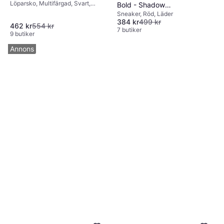
Löparsko, Multifärgad, Svart,
Bold - Shadow
Syntet, Stickat tyg, Mesh
Sneaker, Röd, Läder
Red/Cloud White/Pink
384 kr
499 kr
Fusion
462 kr
554 kr
7 butiker
9 butiker
Annons