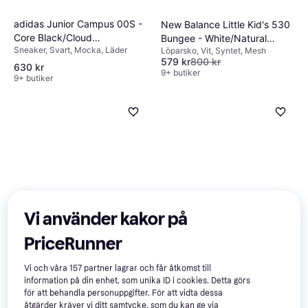
adidas Junior Campus 00S -
New Balance Little Kid's 530
Core Black/Cloud
Bungee - White/Natural
Sneaker, Svart, Mocka, Läder
Löparsko, Vit, Syntet, Mesh
White/Cloud White
Indigo/Silver Metallic
579 kr
800 kr
630 kr
9+ butiker
9+ butiker
adidas Sneakers Campus
Vi använder kakor på
00s Clear Pink/Ftwr
Sneaker, Vit, Svart, Rosa, Läder,
White/Gum
PriceRunner
Mocka, Tyg
Viking Frost Fighter -
5
Vi och våra
157
partner lagrar och får åtkomst till
Black/Grey
information på din enhet, som unika ID i cookies. Detta görs
Vintersko, Fodrade gummistövlar,
för att behandla personuppgifter. För att vidta dessa
505 kr
Vinterstövel, Svart, Polyuretan
465 kr
åtgärder kräver vi ditt samtycke, som du kan ge via