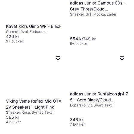
adidas Junior Campus 00s -
Grey Three/Cloud
Sneaker, Grå, Mocka, Läder
White/Cloud White
Kavat Kid's Gimo WP - Black
Gummistövel, Fodrade
420 kr
gummistövlar, Vinterstövel,
554 kr
749 kr
Vinterkängor, Svart, Gummi
9+ butiker
9+ butiker
adidas Junior Runfalcon
4.7
5 - Core Black/Cloud
Viking Veme Reflex Mid GTX
Löparsko, Vit, Svart, Textil
White/Core Black
2V Sneakers - Light Pink
Sneaker, Rosa, Syntet, Textil
565 kr
346 kr
4 butiker
7 butiker