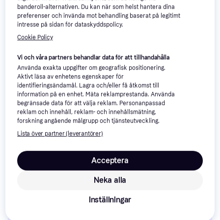
9+ butiker
9+ butiker
banderoll-alternativen. Du kan när som helst hantera dina
preferenser och invända mot behandling baserat på legitimt
intresse på sidan för dataskyddspolicy.
Cookie Policy
Vi och våra partners behandlar data för att tillhandahålla
Använda exakta uppgifter om geografisk positionering.
Aktivt läsa av enhetens egenskaper för
Birkenstock Kid's Boston
identifieringsändamål. Lagra och/eller få åtkomst till
adidas Kid's Grand Court 00s
Suede Leather - Taupe
information på en enhet. Mäta reklamprestanda. Använda
Shoes - Collegiate Green/Off
Toffel, Beige, Mocka
begränsade data för att välja reklam. Personanpassad
Sneaker, Grön, Läderimitation,
White/Gum
reklam och innehåll, reklam- och innehållsmätning,
299 kr
Mocka, Läder
forskning angående målgrupp och tjänsteutveckling.
723 kr
9+ butiker
5 butiker
Lista över partner (leverantörer)
Acceptera
Barnskor: 3 saker att överväga 
innan du köper
Neka alla
Inställningar
Välj rätt storlek