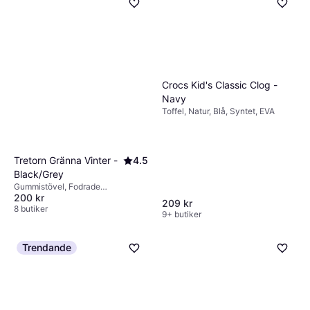
Crocs Kid's Classic Clog -
Navy
Toffel, Natur, Blå, Syntet, EVA
Tretorn Gränna Vinter -
4.5
Black/Grey
Gummistövel, Fodrade
200 kr
gummistövlar, Vinterstövel, Gummi
209 kr
8 butiker
9+ butiker
Trendande