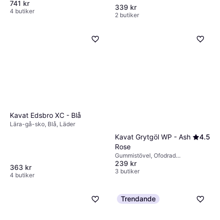
741 kr
Röd, Nubuck, Läder
339 kr
4 butiker
2 butiker
Kavat Edsbro XC - Blå
Lära-gå-sko, Blå, Läder
Kavat Grytgöl WP - Ash
4.5
Rose
Gummistövel, Ofodrad
239 kr
gummistövel, Rosa, Gummi
363 kr
3 butiker
4 butiker
Trendande