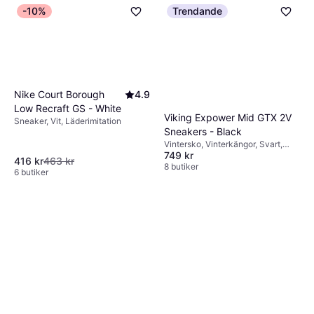
-10%
Trendande
Nike Court Borough
4.9
Low Recraft GS - White
Viking Expower Mid GTX 2V
Sneaker, Vit, Läderimitation
Sneakers - Black
Vintersko, Vinterkängor, Svart,
749 kr
Textil, Syntet, Gore-Tex, Gummi
416 kr
463 kr
8 butiker
6 butiker