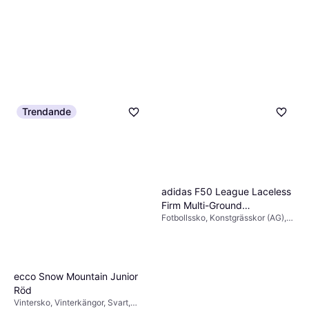
Trendande
adidas F50 League Laceless
Firm Multi-Ground
Fotbollssko, Konstgrässkor (AG),
Fotbollsskor - Cloud
Grässkor (FG), Rosa, Vit, Stickat
White/Core Black/Solar
tyg
Yellow
ecco Snow Mountain Junior
Röd
Vintersko, Vinterkängor, Svart,