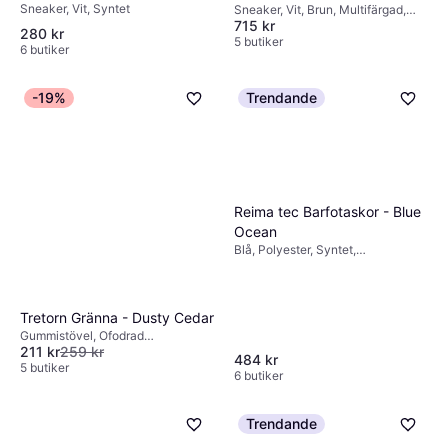
Sneaker, Vit, Syntet
Lace-Up - Cloud
Sneaker, Vit, Brun, Multifärgad,
715 kr
Röd, Mocka, Läder, Syntet
White/Core Black
280 kr
5 butiker
6 butiker
-19%
Trendande
Reima tec Barfotaskor - Blue
Ocean
Blå, Polyester, Syntet,
Elastan/Lycra/Spandex, Textil,
Polyuretan
Tretorn Gränna - Dusty Cedar
Gummistövel, Ofodrad
211 kr
259 kr
gummistövel, Rosa, Gummi
484 kr
5 butiker
6 butiker
Trendande