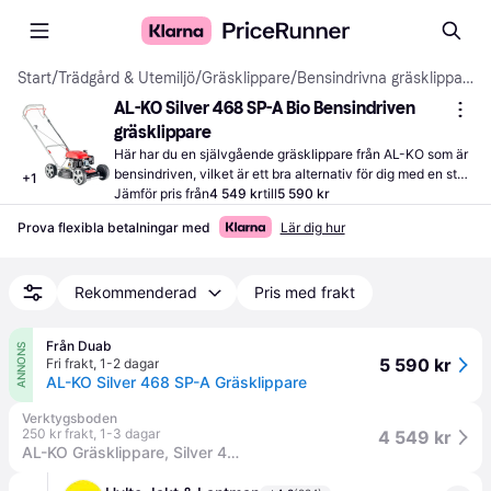
Start
/
Trädgård & Utemiljö
/
Gräsklippare
/
Bensindrivna gräsklippare
AL-KO Silver 468 SP-A Bio Bensindriven 
gräsklippare
Här har du en självgående gräsklippare från AL-KO som är 
bensindriven, vilket är ett bra alternativ för dig med en stor 
+
1
trädgård. Klippbredden på 46 cm är lämplig för medelstora 
Jämför pris från
4 549 kr
till
5 590 kr
gräsmattor.
Prova flexibla betalningar med
Lär dig hur
Rekommenderad
Pris med frakt
Från Duab
ANNONS
5 590 kr
Fri frakt
,
1-2 dagar
AL-KO Silver 468 SP-A Gräsklippare
Verktygsboden
250 kr frakt
,
1-3 dagar
4 549 kr
AL-KO Gräsklippare, Silver 468 SP-A