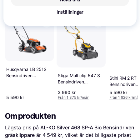
intressera dig.
Visa alla
Inställningar
Husqvarna LB 251S
Stiga Multiclip 547 S
Bensindriven
Stihl RM 2 RT
Bensindriven
gräsklippare
Bensindriven
gräsklippare
gräsklippare
3 990 kr
5 590 kr
5 590 kr
Från 1 375 kr/mån
Från 1 926 kr/må
Om produkten
Lägsta pris på 
AL-KO Silver 468 SP-A Bio Bensindriven 
gräsklippare
 är 
4 549 kr
, vilket är det billigaste priset 