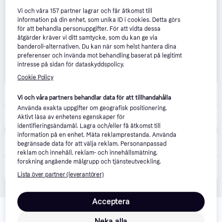
Vi och våra
157
partner lagrar och får åtkomst till
information på din enhet, som unika ID i cookies. Detta görs
för att behandla personuppgifter. För att vidta dessa
åtgärder kräver vi ditt samtycke, som du kan ge via
banderoll-alternativen. Du kan när som helst hantera dina
preferenser och invända mot behandling baserat på legitimt
intresse på sidan för dataskyddspolicy.
Cookie Policy
Bolist
Fri frakt
Vi och våra partners behandlar data för att tillhandahålla
Använda exakta uppgifter om geografisk positionering.
5 590 kr
AL-KO GRÄSKLIPPARE SILVER 468 SP-A BIO AL-KO 2,1KW BENS ROTOR46CM
Aktivt läsa av enhetens egenskaper för
Eller 1 926 kr/mån
identifieringsändamål. Lagra och/eller få åtkomst till
information på en enhet. Mäta reklamprestanda. Använda
Proffsmagasinet
4.7
(549)
begränsade data för att välja reklam. Personanpassad
Beställningsvara
reklam och innehåll, reklam- och innehållsmätning,
forskning angående målgrupp och tjänsteutveckling.
4 946 kr
AL-KO Silver 468 SP-A Gräsklippare
Eller 1 704 kr/mån
Lista över partner (leverantörer)
Acceptera
Relaterade produkter
Vi har plockat fram ett urval av produkter som kanske skulle 
Neka alla