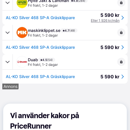
Hylte Jakt & Lantman
4.8
(284)
Fri frakt
,
1-2 dagar
5 590 kr
AL-KO Silver 468 SP-A Gräsklippare
Eller 1 926 kr/mån
maskinklippet.se
4.7
(49)
Fri frakt
,
1-2 dagar
5 590 kr
AL-KO Silver 468 SP-A Gräsklippare
Duab
4.5
(54)
Fri frakt
,
1-2 dagar
5 590 kr
AL-KO Silver 468 SP-A Gräsklippare
Annons
Vi använder kakor på
PriceRunner