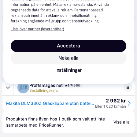
information på en enhet. Mäta reklamprestanda. Använda
3 209 kr
Makita Gräsklippare DLM330Z utan batteri & laddare
begränsade data för att välja reklam. Personanpassad
reklam och innehåll, reklam- och innehållsmätning,
forskning angående målgrupp och tjänsteutveckling.
Beijer Bygg
B
119 kr frakt
Lista över partner (leverantörer)
3 525 kr
GRÄSKLIPPARE DLM330Z MAKITA 18V BL NAKEN 450KVM 30L 330MM | Beijerbygg Byggmaterial
Acceptera
Buyersclub
1.0
(1)
Neka alla
Fri frakt
,
3-4 dagar
2 255 kr
Inställningar
Makita DLM330Z - gräsklippare - elektrisk - sladdlös
Eller 777 kr/mån
Proffsmagasinet
4.7
(549)
Beställningsvara
2 962 kr
Makita DLM330Z Gräsklippare utan batteri och laddare
Eller 1 020 kr/mån
Produkten finns även hos 
1
butik
 som valt att inte 
Visa alla
samarbeta med PriceRunner.