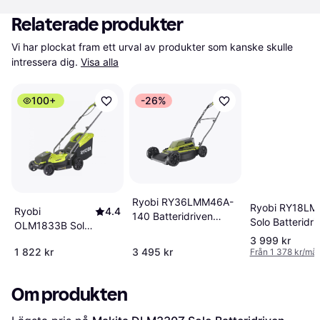
Relaterade produkter
Vi har plockat fram ett urval av produkter som kanske skulle 
intressera dig.
Visa alla
100+
-26%
Ryobi RY36LMM46A-
Ryobi RY18LM
Ryobi
4.4
140 Batteridriven
Solo Batteridri
OLM1833B Solo
gräsklippare
gräsklippare
Batteridriven
3 999 kr
1 822 kr
3 495 kr
Från 1 378 kr/må
gräsklippare
Om produkten