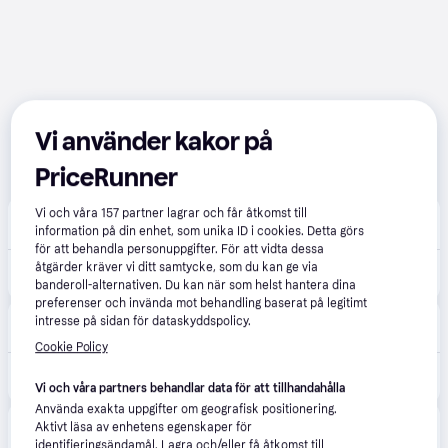
Vi använder kakor på
PriceRunner
Vi och våra
157
partner lagrar och får åtkomst till
Conrad
2.6
(7)
information på din enhet, som unika ID i cookies. Detta görs
Fri frakt
för att behandla personuppgifter. För att vidta dessa
2 390 kr
åtgärder kräver vi ditt samtycke, som du kan ge via
Makita DLM330Z Batteri Batteridriven gräsklippare exkl. batteri, utan laddare Klippbredd 33 cm Lämplig för 450 m²
Eller 823 kr/mån
banderoll-alternativen. Du kan när som helst hantera dina
preferenser och invända mot behandling baserat på legitimt
Verkter
intresse på sidan för dataskyddspolicy.
Fri frakt
,
3-5 dagar
Cookie Policy
2 439 kr
Batteridriven gräsklippare Makita DLM330Z; 18 V (utan batteri och laddare)
Eller 840 kr/mån
Vi och våra partners behandlar data för att tillhandahålla
Använda exakta uppgifter om geografisk positionering.
Duab
4.5
(54)
Aktivt läsa av enhetens egenskaper för
Fri frakt
,
4-5 dagar
identifieringsändamål. Lagra och/eller få åtkomst till