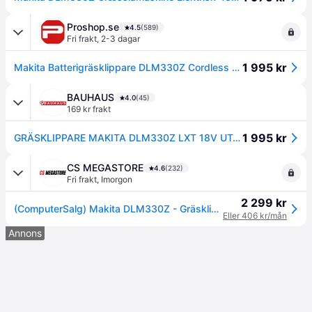
Proshop.se
4.5
(589)
Fri frakt
,
2-3 dagar
1 995 kr
Makita Batterigräsklippare DLM330Z Cordless Lawn Mower
BAUHAUS
4.0
(45)
169 kr frakt
1 995 kr
GRÄSKLIPPARE MAKITA DLM330Z LXT 18V UTAN BATTERI
CS MEGASTORE
4.6
(232)
Fri frakt
,
Imorgon
2 299 kr
(ComputerSalg) Makita DLM330Z - Gräsklippare - sladdlös - 18 V - inget batteri, ingen laddare - 4300 vpm - 33 cm - 12.5 kg - SOLO
Eller 406 kr/mån
Annons