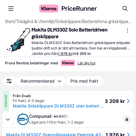
Start
/
Trädgård & Utemiljö
/
Gräsklippare
/
Batteridrivna gräsklippare
Makita DLM330Z Solo Batteridriven 
gräsklippare
Makita DLM330Z Solo Batteridriven gräsklippare erbjuder 
ljudlös drift och är lätt att hantera. Den har en klippbredd 
+
2
på 33 cm och justerbar klipphöjd för olika gräsmattor.
Jämför pris från
1 976 kr
till
4 269 kr
Prova flexibla betalningar med
Lär dig hur
Rekommenderad
Pris med frakt
Från Duab
ANNONS
3 209 kr
Fri frakt
,
4-5 dagar
Makita Gräsklippare DLM330Z utan batteri & laddare
Compumail
4.6
(87)
·
Lägst pris
119 kr frakt
,
1-2 dagar
1 976 kr
Makita DLM330Z Græsslåmaskine Elektrisk 4300opm 33 cm Skærebredde --> I lager, forväntat leveransdatum hos dig 10-08-2026