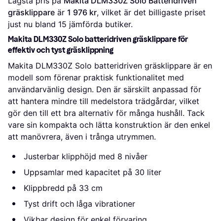
Lägsta pris på 
Makita DLM330Z Solo Batteridriven 
gräsklippare
 är 
1 976 kr
, vilket är det billigaste priset 
just nu bland 
15
 jämförda butiker.
Makita DLM330Z Solo batteridriven gräsklippare för
effektiv och tyst gräsklippning
Makita DLM330Z Solo batteridriven gräsklippare är en
modell som förenar praktisk funktionalitet med
användarvänlig design. Den är särskilt anpassad för
att hantera mindre till medelstora trädgårdar, vilket
gör den till ett bra alternativ för många hushåll. Tack
vare sin kompakta och lätta konstruktion är den enkel
att manövrera, även i trånga utrymmen.
Justerbar klipphöjd med 8 nivåer
Uppsamlar med kapacitet på 30 liter
Klippbredd på 33 cm
Tyst drift och låga vibrationer
Vikbar design för enkel förvaring