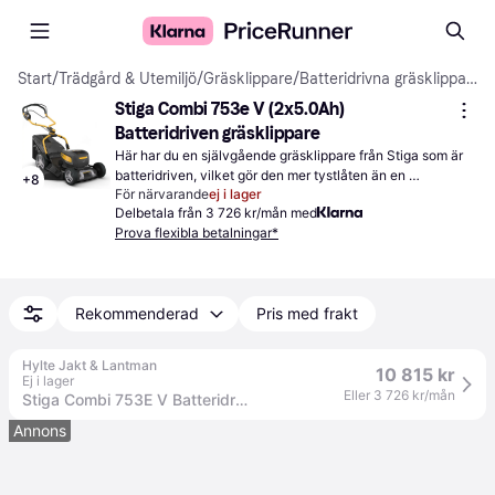
Start
/
Trädgård & Utemiljö
/
Gräsklippare
/
Batteridrivna gräsklippare
Stiga Combi 753e V (2x5.0Ah) 
Batteridriven gräsklippare
Här har du en självgående gräsklippare från Stiga som är 
batteridriven, vilket gör den mer tystlåten än en 
+
8
För närvarande
ej i lager
bensindriven modell. Den maximala klipphöjden på 80 mm 
Delbetala från 3 726 kr/mån med
passar bra för dig som trivs med ett något högre gräs.
Prova flexibla betalningar*
Rekommenderad
Pris med frakt
Hylte Jakt & Lantman
10 815 kr
Ej i lager
Eller 3 726 kr/mån
Stiga Combi 753E V Batteridriven Gräsklippare - Svart/Gul
Annons