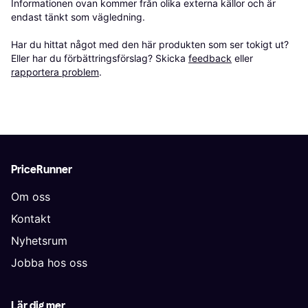
Informationen ovan kommer från olika externa källor och är 
endast tänkt som vägledning.

Har du hittat något med den här produkten som ser tokigt ut? 
Eller har du förbättringsförslag? Skicka 
feedback
 eller 
rapportera problem
.
PriceRunner
Om oss
Kontakt
Nyhetsrum
Jobba hos oss
Lär dig mer