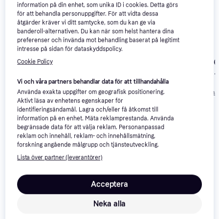
information på din enhet, som unika ID i cookies. Detta görs
för att behandla personuppgifter. För att vidta dessa
åtgärder kräver vi ditt samtycke, som du kan ge via
banderoll-alternativen. Du kan när som helst hantera dina
preferenser och invända mot behandling baserat på legitimt
Husqvarna LC 347iVX
Dewalt
intresse på sidan för dataskyddspolicy.
Solo Batteridriven
DCMWSP156N-XJ
gräsklippare
Makita DLM46
Cookie Policy
Solo Batteridriven
Batteridriven
gräsklippare
gräsklippare
Vi och våra partners behandlar data för att tillhandahålla
12 621 kr
8 790 kr
6 000 kr
Från 3 505 kr/må
Använda exakta uppgifter om geografisk positionering.
Aktivt läsa av enhetens egenskaper för
identifieringsändamål. Lagra och/eller få åtkomst till
Om produkten
information på en enhet. Mäta reklamprestanda. Använda
begränsade data för att välja reklam. Personanpassad
reklam och innehåll, reklam- och innehållsmätning,
Lägsta pris på 
Stiga Combi 753e V (2x5.0Ah) 
forskning angående målgrupp och tjänsteutveckling.
Batteridriven gräsklippare
 är 
-
, vilket är det billigaste 
Lista över partner (leverantörer)
priset just nu hos 1 butik.
Stiga Stiga Combi 753e V Batteridriven gräsklippare
Acceptera
är ett perfekt verktyg för att hålla din gräsmatta i
ordning. Den här modellen är utrustad med en inbyggd
Neka alla
uppsamlingsbox för det klippta gräset. Boxen tömmer