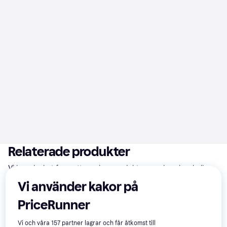
Relaterade produkter
Vi har plockat fram ett urval av produkter som kanske skulle 
intressera dig.
Visa alla
Vi använder kakor på
PriceRunner
Vi och våra
157
partner lagrar och får åtkomst till