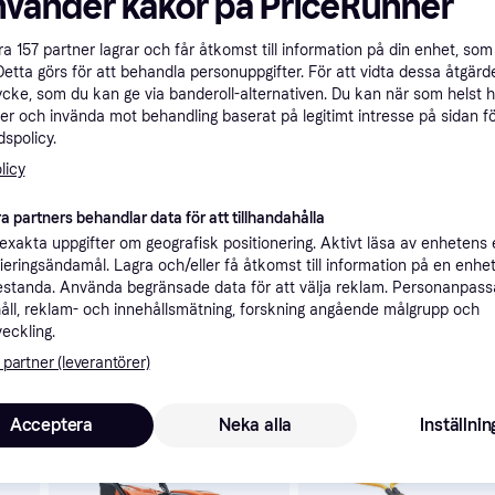
nvänder kakor på PriceRunner
Specifikationer
åra
157
partner lagrar och får åtkomst till information på din enhet, som 
Detta görs för att behandla personuppgifter. För att vidta dessa åtgärde
ycke, som du kan ge via banderoll-alternativen. Du kan när som helst 
Rekomme
er och invända mot behandling baserat på legitimt intresse på sidan f
spolicy.
licy
a partners behandlar data för att tillhandahålla
xakta uppgifter om geografisk positionering. Aktivt läsa av enhetens
6 7
222 kr frakt
ifieringsändamål. Lagra och/eller få åtkomst till information på en enhe
standa. Använda begränsade data för att välja reklam. Personanpas
åll, reklam- och innehållsmätning, forskning angående målgrupp och
veckling.
 partner (leverantörer)
skulle intressera dig.
Acceptera
Neka alla
Inställnin