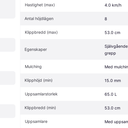
Hastighet (max)
4.0 km/h
Antal höjdlägen
8
Klippbredd (max)
53.0 cm
Självgående,
Egenskaper
grepp
Mulching
Med mulchi
Klipphöjd (min)
15.0 mm
Uppsamlarstorlek
65.0 L
Klippbredd (min)
53.0 cm
Uppsamlare
Med uppsam