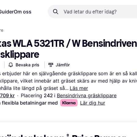
Guider
Om oss
re
xas WLA 5321TR / W Bensindriven
äsklippare
Bevaka pris
Jämför
 erbjuder här en självgående gräsklippare som är en så kall
klippare, vilket innebär att gräset skärs av med hjälp av kni
behålla lite längd på gräset så
Läs mer
 709 kr
·
Placering 
242 
i 
Bensindrivna gräsklippare
 flexibla betalningar med
Lär dig hur