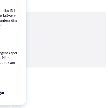
unika ID i
r kräver vi
hantera dina
nderad
ör
 egenskaper
09 kr
t. Mäta
sad reklam
Visa alla
gar
Trendande
Stiga Combi 748 S