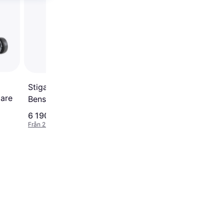
Bensindriven gräsklip
Stiga Combi 748 SE
pare
Bensindriven gräsklippare
6 190 kr
5 590 kr
Från 2 132 kr/mån
Från 1 926 kr/mån