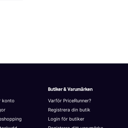
Butiker & Varumärken
r konto
Varför PriceRunner?
gor
Registrera din butik
neshopping
Login för butiker
ataskydd
Registrera ditt varumärke