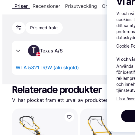
Vi a
Priser
Recensioner
Prisutveckling
Om produkten
Vi och v
cookies. 
ditt samt
Pris med frakt
preferens
dataskydd
Cookie Po
T
Texas A/S
Vi och vår
Använda e
WLA 5321TR/W (alu skjold)
för ident
Annons
reklampre
och inneh
Relaterade produkter
tjänsteut
Lista över
Vi har plockat fram ett urval av produkter som kanske 