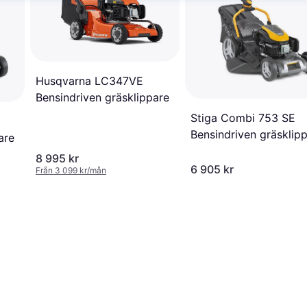
Husqvarna LC347VE
Bensindriven gräsklippare
Stiga Combi 753 SE
Bensindriven gräsklip
are
8 995 kr
6 905 kr
Från 3 099 kr/mån