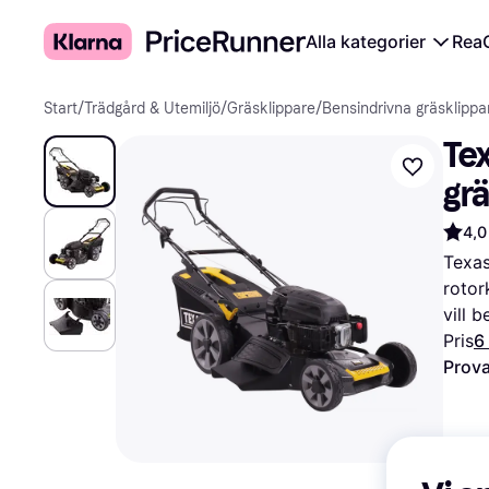
Alla kategorier
Rea
Start
/
Trädgård & Utemiljö
/
Gräsklippare
/
Bensindrivna gräsklippa
Te
gr
4,0
Texas
rotor
vill 
Pris
6
Prova