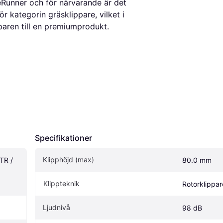
eRunner och för närvarande är det
ör kategorin gräsklippare, vilket i
paren till en premiumprodukt.
Specifikationer
Klipphöjd (max)
R / 
80.0 mm
Klippteknik
Rotorklippar
Ljudnivå
98 dB