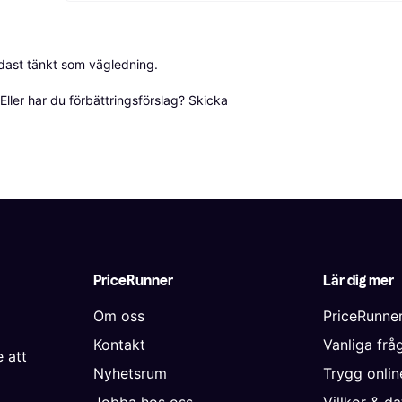
dast tänkt som vägledning.

ller har du förbättringsförslag? Skicka 
PriceRunner
Lär dig mer
Om oss
PriceRunne
Kontakt
Vanliga frå
 att
Nyhetsrum
Trygg onli
Jobba hos oss
Villkor & d