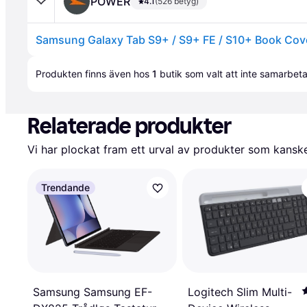
POWER
4.1
(526 betyg)
Annons
Produkten finns även hos 
1
butik
 som valt att inte samarbet
Relaterade produkter
Vi har plockat fram ett urval av produkter som kanske 
Trendande
Samsung Samsung EF-
Logitech Slim Multi-