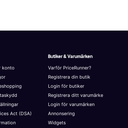
Butiker & Varumärken
r konto
Varför PriceRunner?
gor
Registrera din butik
neshopping
Login för butiker
ataskydd
Registrera ditt varumärke
ällningar
Login för varumärken
vices Act (DSA)
Annonsering
rmation
Widgets