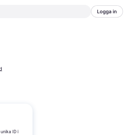
Logga in
Annons
Annons
d
unika ID i