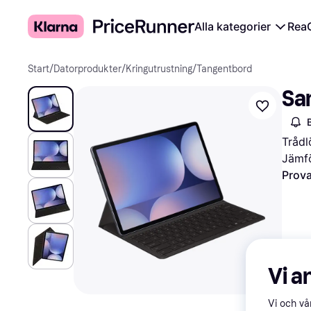
Alla kategorier
Rea
Start
/
Datorprodukter
/
Kringutrustning
/
Tangentbord
Sa
Tråd
Jämfö
Prova
Vi a
Vi och v