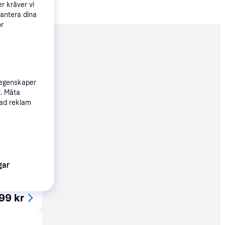
r kräver vi
hantera dina
ör
nderad
999 kr
 egenskaper
t. Mäta
sad reklam
99 kr
gar
99 kr