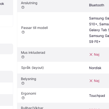
Anslutning
ok 
Bluetooth
Samsung Gal
S10+, Samsu
Passar till modell
Galaxy Tab S
Samsung Gal
S9 FE+
Mus inkluderad
Nej
Språk (layout)
Nordisk
Belysning
Nej
Ergonomi
Touchpad
Rullbar/Vikbar