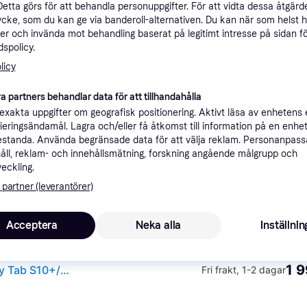
Detta görs för att behandla personuppgifter. För att vidta dessa åtgärde
ner
ycke, som du kan ge via banderoll-alternativen. Du kan när som helst 
er och invända mot behandling baserat på legitimt intresse på sidan f
spolicy.
Rekomme
licy
a partners behandlar data för att tillhandahålla
1 
xakta uppgifter om geografisk positionering. Aktivt läsa av enhetens
59 kr frakt
,
1-2 dagar
Samsung Galaxy Tab S9+ / S9+ FE / S10+ Book Cover Keyboard Slim tangentbordsskal
ifieringsändamål. Lagra och/eller få åtkomst till information på en enhe
standa. Använda begränsade data för att välja reklam. Personanpas
åll, reklam- och innehållsmätning, forskning angående målgrupp och
veckling.
 partner (leverantörer)
1 2
Samsung Galaxy Tab S10+/S9+/S9 FE+ Tangentbordsfodral Slim (svart)
·
Lägst pris
Fri frakt
,
5-10 dagar
Acceptera
Neka alla
Inställnin
1 9
Tangentbordsfodral Slim (svart) för Samsung Galaxy Tab S10+/S9+/S9 FE+
Fri frakt
,
1-2 dagar