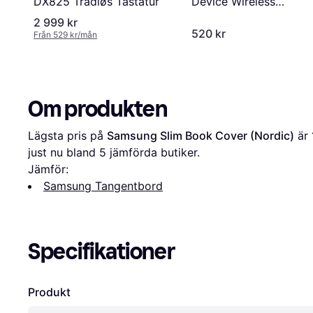
DX825 Trådløs Tastatur
Device Wireless
Keyboard K580
2 999 kr
520 kr
(Nordic)
Från 529 kr/mån
Om produkten
Lägsta pris på 
Samsung Slim Book Cover (Nordic)
 är 
just nu bland 
5
 jämförda butiker.
Jämför:
Samsung Tangentbord
Specifikationer
Produkt