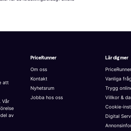
PriceRunner
Lär dig mer
Om oss
PriceRunne
Kontakt
Vanliga frå
 att
Nyhetsrum
Trygg onli
Jobba hos oss
Villkor & d
. Vår
Cookie-inst
förelse
 del av
Digital Ser
Annonsinfo