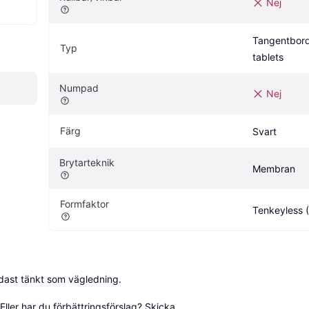
Nej
Tangentbord t
Typ
tablets
Numpad
Nej
Färg
Svart
Brytarteknik
Membran
Formfaktor
Tenkeyless 
dast tänkt som vägledning.

ller har du förbättringsförslag? Skicka 