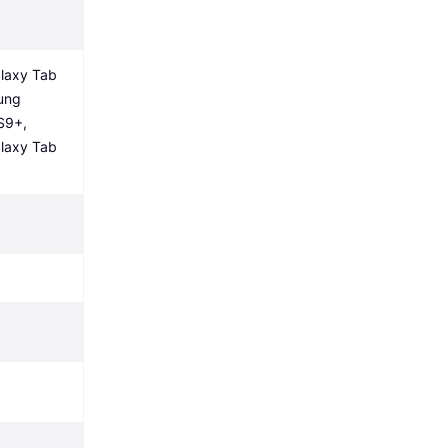
axy Tab 
ng 
9+, 
axy Tab 