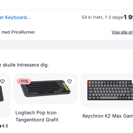
1 9
Samsung Galaxy Tab S9+ / S9+ FE / S10+ Book Cover Keyboard Slim tangentbordsskal
59 kr frakt
,
1-2 dagar
a med PriceRunner.
Visa alla 
skulle intressera dig.
-11%
Logitech Pop Icon
Keychron K2 Max Gam
Tangentbord Grafit
4.5