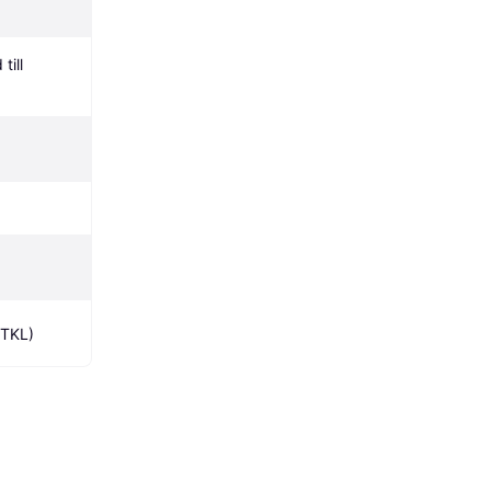
ill 
(TKL)