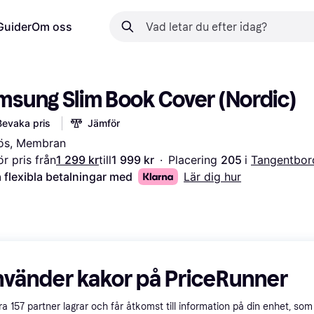
Guider
Om oss
msung Slim Book Cover (Nordic)
Bevaka pris
Jämför
lös, Membran
r pris från
1 299 kr
till
1 999 kr
·
Placering 
205 
i 
Tangentbor
 flexibla betalningar med
Lär dig hur
nvänder kakor på PriceRunner
åra
157
partner lagrar och får åtkomst till information på din enhet, som 