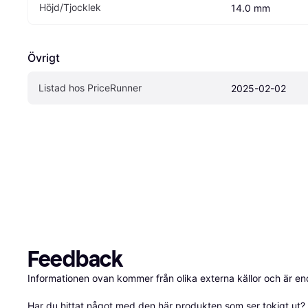
Höjd/Tjocklek
14.0 mm
Övrigt
Listad hos PriceRunner
2025-02-02
Feedback
Informationen ovan kommer från olika externa källor och är en
Har du hittat något med den här produkten som ser tokigt ut? E