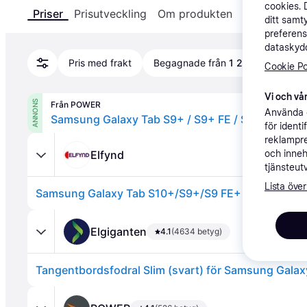
cookies. 
Priser
Prisutveckling
Om produkten
Specifikatio
ditt samt
preferens
dataskydd
Pris med frakt
Begagnade från
1 299 kr
Cookie Po
Vi och vår
ANNONS
Från POWER
Använda e
för ident
reklampre
Elfynd
och inneh
tjänsteut
Lista över
Elgiganten
4.1
(4634 betyg)