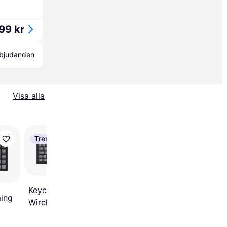
99 kr
erbjudanden
Visa alla
Trendande
Keychron Q11 Ultra 8K
Mode POM Brown
4.4
Keychron K10 MAX
ing
Wireless Tri-Mode
Gaming