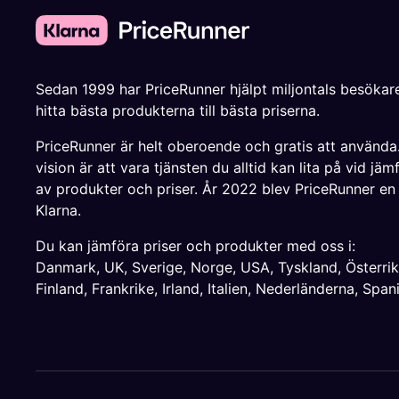
Sedan 1999 har PriceRunner hjälpt miljontals besökare
hitta bästa produkterna till bästa priserna.
PriceRunner är helt oberoende och gratis att använda
vision är att vara tjänsten du alltid kan lita på vid jäm
av produkter och priser. År 2022 blev PriceRunner en
Klarna.
Du kan jämföra priser och produkter med oss i:
Danmark
,
UK
,
Sverige
,
Norge
,
USA
,
Tyskland
,
Österri
Finland
,
Frankrike
,
Irland
,
Italien
,
Nederländerna
,
Span