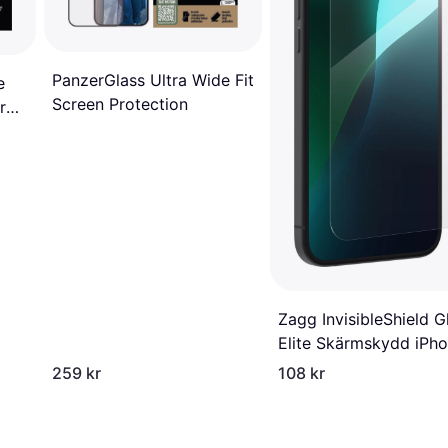
PanzerGlass Ultra Wide Fit
e
Screen Protection
r
Zagg InvisibleShield G
Elite Skärmskydd iPh
15 Plus 16 Plus
259 kr
108 kr