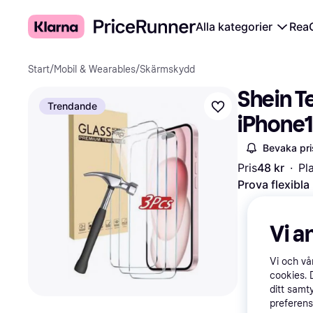
Alla kategorier
Rea
Start
/
Mobil & Wearables
/
Skärmskydd
Shein T
Trendande
iPhone1
Bevaka pri
Pris
48 kr
·
Pl
Prova flexibla
Vi a
Vi och v
cookies. 
ditt samt
preferens