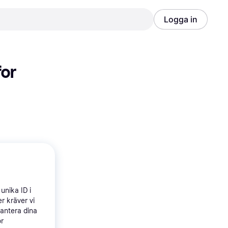
Logga in
Annons
Annons
or 
unika ID i
r kräver vi
hantera dina
ör