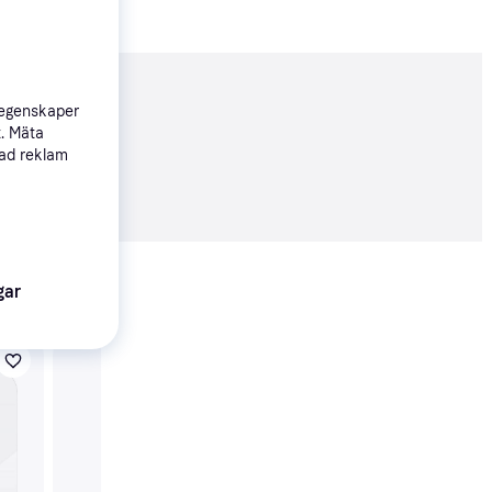
nderad
 egenskaper
t. Mäta
sad reklam
48 kr
Visa alla
gar
Ringke iPhone 16/16 P
Kameralinsskydd Här
Glas 2-Pack