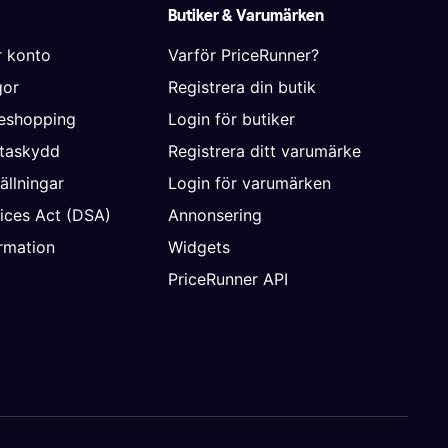
Butiker & Varumärken
r konto
Varför PriceRunner?
gor
Registrera din butik
neshopping
Login för butiker
ataskydd
Registrera ditt varumärke
ällningar
Login för varumärken
vices Act (DSA)
Annonsering
rmation
Widgets
PriceRunner API