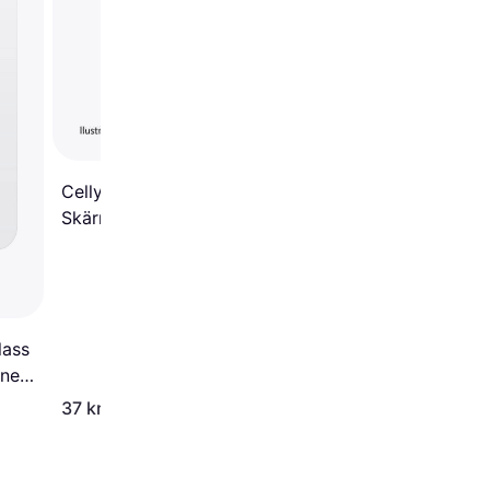
Celly Full Glass
Skärmskydd Härdat glas
iPhone 16 Plus
lass
one
37 kr
159 kr