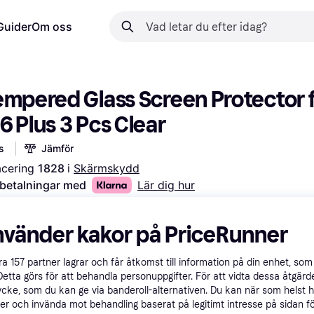
Guider
Om oss
empered Glass Screen Protector f
6 Plus 3 Pcs Clear
s
Jämför
acering 
1828 
i 
Skärmskydd
 betalningar med
Lär dig hur
nvänder kakor på PriceRunner
åra
157
partner lagrar och får åtkomst till information på din enhet, som 
Detta görs för att behandla personuppgifter. För att vidta dessa åtgärde
ycke, som du kan ge via banderoll-alternativen. Du kan när som helst 
er och invända mot behandling baserat på legitimt intresse på sidan f