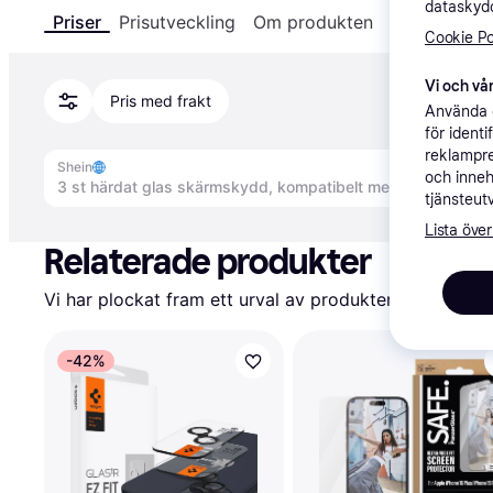
dataskydd
Priser
Prisutveckling
Om produkten
Specifikatio
Cookie Po
Vi och vår
Pris med frakt
Använda e
för ident
reklampre
Shein
och inneh
tjänsteut
Annons
Lista över
Relaterade produkter
Vi har plockat fram ett urval av produkter som kanske 
-42%