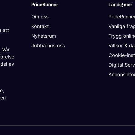
PriceRunner
Lär dig mer
Om oss
PriceRunne
Kontakt
Vanliga frå
 att
Nyhetsrum
Trygg onli
Jobba hos oss
Villkor & d
. Vår
Cookie-inst
förelse
 del av
Digital Ser
Annonsinfo
ke
,
ien