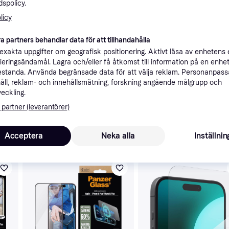
spolicy.
ner
licy
a partners behandlar data för att tillhandahålla
Rekomme
xakta uppgifter om geografisk positionering. Aktivt läsa av enhetens
ifieringsändamål. Lagra och/eller få åtkomst till information på en enhe
standa. Använda begränsade data för att välja reklam. Personanpas
åll, reklam- och innehållsmätning, forskning angående målgrupp och
6-9 dagar
3 st härdat glas skärmskydd, kompatibelt med 17, 17 Pro, 17 Pro Max, 17 Air, 16, 16 Plus, 16 Pro, 16 Pro Max, 15, 14, 13, 12, 11 Pro Max, X, XS, XR, M - Genomskinlig (Multi-size)
veckling.
 partner (leverantörer)
Acceptera
Neka alla
Inställnin
skulle intressera dig.