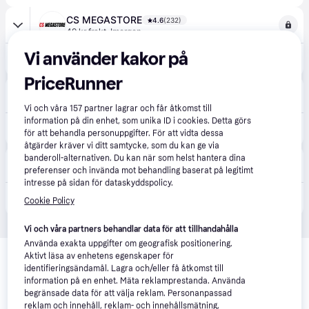
CS MEGASTORE
4.6
(232)
49 kr frakt
,
Imorgon
Vi använder kakor på
217 kr
(ComputerSalg) Sats med delningsskruvmejslar 3-10 mm
PriceRunner
VVS och BAD
4.6
(59)
99 kr frakt
,
2-3 dagar
Vi och våra
157
partner lagrar och får åtkomst till
information på din enhet, som unika ID i cookies. Detta görs
169 kr
Sprintutsugssats 3-10 mm
för att behandla personuppgifter. För att vidta dessa
åtgärder kräver vi ditt samtycke, som du kan ge via
P-lindberg
banderoll-alternativen. Du kan när som helst hantera dina
150 kr frakt
preferenser och invända mot behandling baserat på legitimt
intresse på sidan för dataskyddspolicy.
150 kr
Dornsats 3 – 10 mm
Cookie Policy
Vi och våra partners behandlar data för att tillhandahålla
Relaterade produkter
Använda exakta uppgifter om geografisk positionering.
Aktivt läsa av enhetens egenskaper för
identifieringsändamål. Lagra och/eller få åtkomst till
Vi har plockat fram ett urval av produkter som kanske skulle 
information på en enhet. Mäta reklamprestanda. Använda
intressera dig.
Visa alla
begränsade data för att välja reklam. Personanpassad
reklam och innehåll, reklam- och innehållsmätning,