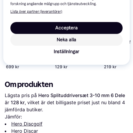
forskning angående målgrupp och tjänsteutveckling.
Lista över partner (leverantörer)
Acceptera
Neka alla
ASG Disc Golf 
Inställningar
Discmania Active
Viking Discs VD
Premium Sensei
Tournament 8-Disc
Set
699 kr
129 kr
219 kr
Om produkten
Lägsta pris på 
Hero Splituddriversæt 3-10 mm 6 Dele
är 
128 kr
, vilket är det billigaste priset just nu bland 
4
jämförda butiker.
Jämför:
Hero Discgolf
Hero Discar