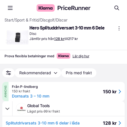
Start
/
Sport & Fritid
/
Discgolf
/
Discar
Hero Splituddriversæt 3-10 mm 6 Dele
Disc
Jämför pris från
128 kr
till
217 kr
Prova flexibla betalningar med
Lär dig hur
Rekommenderad
Pris med frakt
Från P-lindberg
ANNONS
150 kr
150 kr frakt
Dornsats 3 – 10 mm
Global Tools
·
Lägst pris
99 kr frakt
128 kr
Splitutdrivarsats 3-10 mm 6 delar i låda