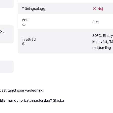
Träningsplagg
Nej
Antal
3 st
XL, 
30ºC, Ej stry
Tvättråd
kemtvätt, Tål
torktumling
dast tänkt som vägledning.

ller har du förbättringsförslag? Skicka 