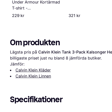
Under Armour Kortärmad
T-shirt -
Black/Black/Reflective
229 kr
321 kr
Om produkten
Lägsta pris på 
Calvin Klein Tank 3-Pack Kalsonger Her
billigaste priset just nu bland 
8
 jämförda butiker.
Jämför:
Calvin Klein Kläder
Calvin Klein Linnen
Specifikationer