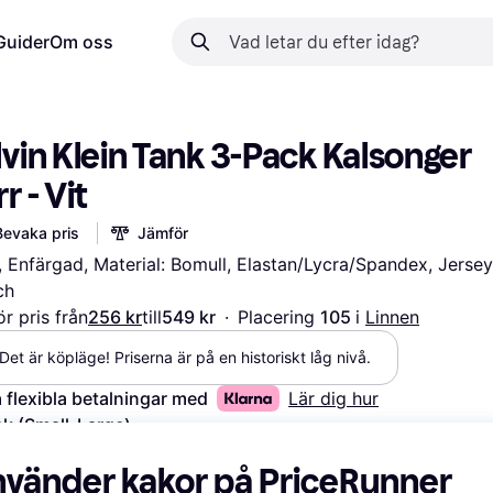
Guider
Om oss
vin Klein Tank 3-Pack Kalsonger 
r - Vit
Bevaka pris
Jämför
, Enfärgad, Material: Bomull, Elastan/Lycra/Spandex, Jersey,
ch
r pris från
256 kr
till
549 kr
·
Placering 
105 
i 
Linnen
Det är köpläge! Priserna är på en historiskt låg nivå.
 flexibla betalningar med
Lär dig hur
ek (Small-Large)
lj Storlek (Small-Large)
nvänder kakor på PriceRunner