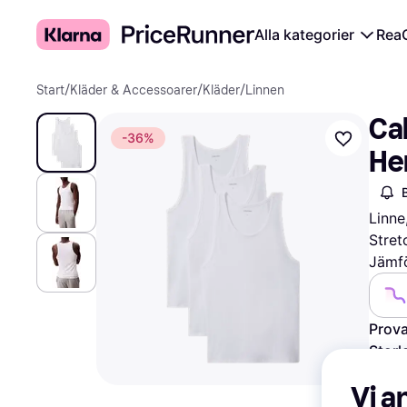
Alla kategorier
Rea
Start
/
Kläder & Accessoarer
/
Kläder
/
Linnen
Cal
-36%
Her
Linne
Stret
Jämfö
Prova
Storl
Vä
Vi a