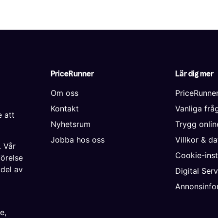
PriceRunner
Lär dig mer
Om oss
PriceRunne
Kontakt
Vanliga frå
 att
Nyhetsrum
Trygg onli
Jobba hos oss
Villkor & d
. Vår
Cookie-inst
förelse
 del av
Digital Ser
Annonsinfo
ke
,