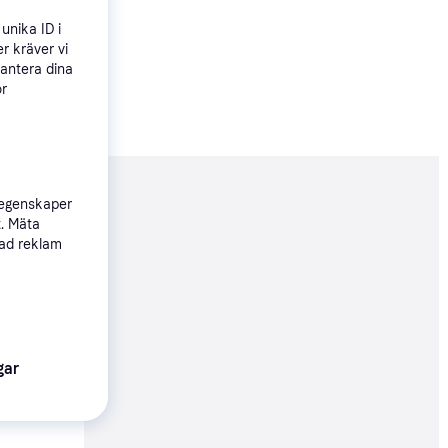
unika ID i
r kräver vi
hantera dina
ör
nderad
 egenskaper
t. Mäta
sad reklam
01 kr
gar
56 kr