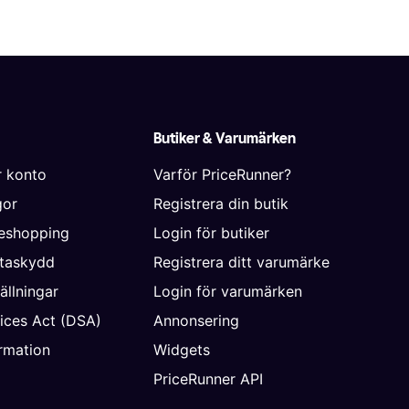
Butiker & Varumärken
r konto
Varför PriceRunner?
gor
Registrera din butik
neshopping
Login för butiker
ataskydd
Registrera ditt varumärke
ällningar
Login för varumärken
vices Act (DSA)
Annonsering
rmation
Widgets
PriceRunner API