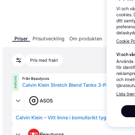
Vi och v
cookies. 
413 
ditt samt
preferens
dataskydd
Priser
Prisutveckling
Om produkten
Specifikatio
Cookie Po
Vi och vår
Pris med frakt
Använda e
för ident
reklampre
ANNONS
Från Beautycos
och inneh
Calvin Klein Stretch Blend Tanks 3-Pack Str. XXL
tjänsteut
Lista över
ASOS
Calvin Klein – Vitt linne i bomullsrikt tyg, 3-pack
Beautycos