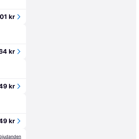
01 kr
64 kr
49 kr
49 kr
erbjudanden