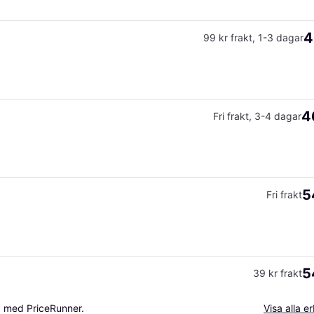
4
99 kr frakt
,
1-3 dagar
4
Fri frakt
,
3-4 dagar
5
Fri frakt
5
39 kr frakt
a med PriceRunner.
Visa alla 