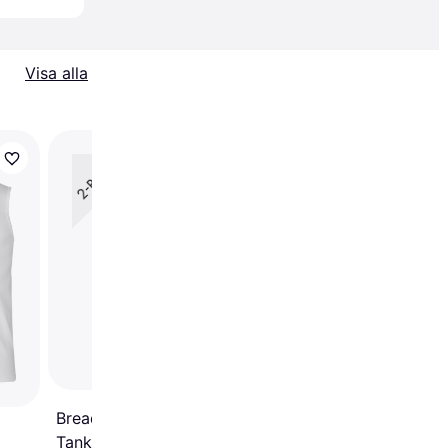
Visa alla
Trendande
Dovre Tank Top - Whi
Bread & Boxers 2-Pack
Tank M/48