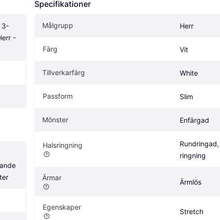
Specifikationer
Målgrupp
 3-
Herr
rr - 
Färg
Vit
Tillverkarfärg
White
Passform
Slim
Mönster
Enfärgad
Rundringad,
Halsringning
ringning
pande
ter
Ärmar
Ärmlös
Egenskaper
Stretch