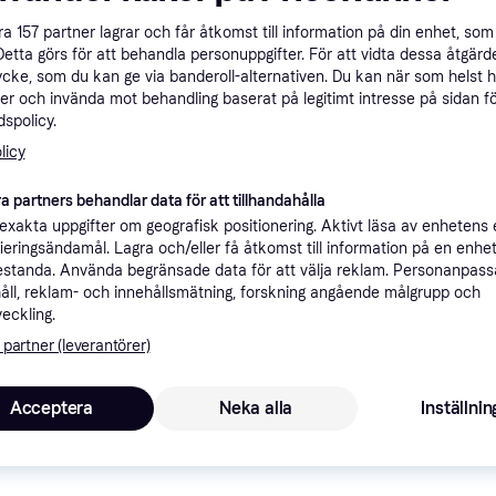
åra
157
partner lagrar och får åtkomst till information på din enhet, som 
Detta görs för att behandla personuppgifter. För att vidta dessa åtgärde
kr
256 kr
ycke, som du kan ge via banderoll-alternativen. Du kan när som helst 
er och invända mot behandling baserat på legitimt intresse på sidan f
spolicy.
ner
licy
a partners behandlar data för att tillhandahålla
Rekomme
xakta uppgifter om geografisk positionering. Aktivt läsa av enhetens
ifieringsändamål. Lagra och/eller få åtkomst till information på en enhe
standa. Använda begränsade data för att välja reklam. Personanpas
åll, reklam- och innehållsmätning, forskning angående målgrupp och
4
99 kr frakt
,
1-3 dagar
veckling.
 partner (leverantörer)
Acceptera
Neka alla
Inställnin
2
·
Lägst pris
50 kr frakt