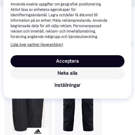
Använda exakta uppgifter om geografisk positionering.
Relaterade produkter
Aktivt läsa av enhetens egenskaper för
identifieringsändamål. Lagra och/eller få åtkomst till
information på en enhet. Mäta reklamprestanda. Använda
Vi har plockat fram ett urval av produkter som kanske skulle 
begränsade data för att välja reklam. Personanpassad
intressera dig.
Visa alla
reklam och innehåll, reklam- och innehållsmätning,
forskning angående målgrupp och tjänsteutveckling.
Trendande
Trendande
Lista över partner (leverantörer)
Acceptera
Neka alla
Inställningar