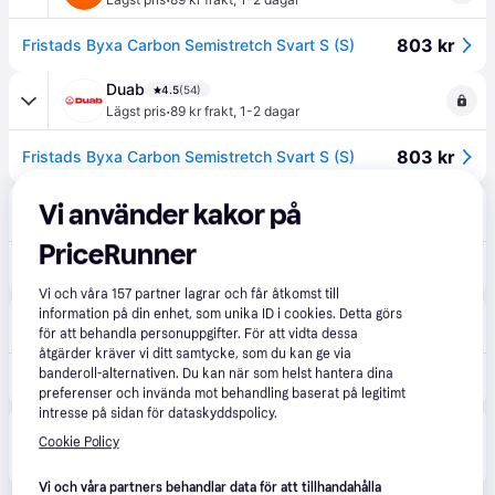
·
803 kr
Fristads Byxa Carbon Semistretch Svart S (S)
Duab
4.5
(54)
·
Lägst pris
89 kr frakt
,
1-2 dagar
803 kr
Fristads Byxa Carbon Semistretch Svart S (S)
Proffsmagasinet
Vi använder kakor på
4.7
(551)
59 kr frakt
,
1-2 dagar
PriceRunner
964 kr
Fristads 131303-940 Arbetsbyxa svart, semi stretch L
Vi och våra
157
partner lagrar och får åtkomst till
information på din enhet, som unika ID i cookies. Detta görs
Varbergs Trä
5.0
(1)
för att behandla personuppgifter. För att vidta dessa
79 kr frakt
,
2-4 dagar
åtgärder kräver vi ditt samtycke, som du kan ge via
banderoll-alternativen. Du kan när som helst hantera dina
1 005 kr
Fristad Byxa Carbon semistretch (Kulör: Svart Storlek: S)
preferenser och invända mot behandling baserat på legitimt
intresse på sidan för dataskyddspolicy.
Produkten finns även hos 
2
butiker
 som valt att inte 
Cookie Policy
Visa alla
samarbeta med PriceRunner.
Vi och våra partners behandlar data för att tillhandahålla