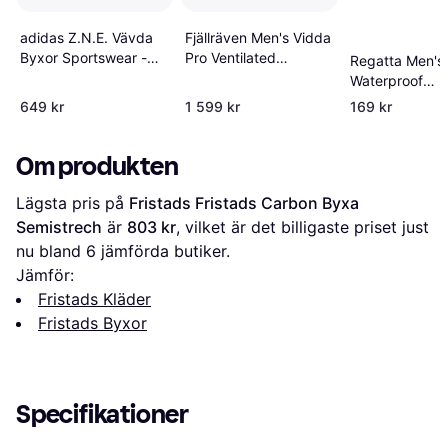
Fjällräven Men's Vidda
adidas Z.N.E. Vävda
Pro Ventilated
Byxor Sportswear -
Regatta Men's 
Trousers Short Dark
Black
Waterproof
Olive 54/30
Overtrousers -
649 kr
1 599 kr
169 kr
Om produkten
Lägsta pris på 
Fristads Fristads Carbon Byxa 
Semistrech
 är 
803 kr
, vilket är det billigaste priset just 
nu bland 
6
 jämförda butiker.
Jämför:
Fristads Kläder
Fristads Byxor
Specifikationer