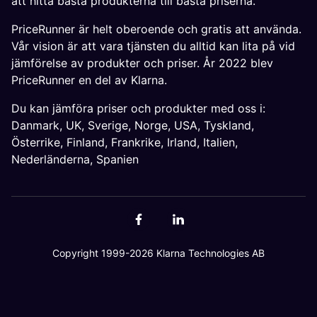
att hitta bästa produkterna till bästa priserna.
PriceRunner är helt oberoende och gratis att använda.
Vår vision är att vara tjänsten du alltid kan lita på vid
jämförelse av produkter och priser. År 2022 blev
PriceRunner en del av Klarna.
Du kan jämföra priser och produkter med oss i:
Danmark
,
UK
,
Sverige
,
Norge
,
USA
,
Tyskland
,
Österrike
,
Finland
,
Frankrike
,
Irland
,
Italien
,
Nederländerna
,
Spanien
Copyright 1999-2026 Klarna Technologies AB