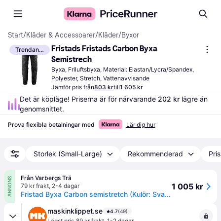
Start
/
Kläder & Accessoarer
/
Kläder
/
Byxor
Fristads Fristads Carbon Byxa 
Trendande
Semistrech
Byxa, Friluftsbyxa, Material: Elastan/Lycra/Spandex, 
Polyester, Stretch, Vattenavvisande
Jämför pris från
803 kr
till
1 605 kr
Det är köpläge! Priserna är för närvarande 
202 kr
 lägre än 
genomsnittet.
Prova flexibla betalningar med
Lär dig hur
Storlek (Small-Large)
Rekommenderad
Pri
Från Varbergs Trä
ANNONS
1 005 kr
79 kr frakt
,
2-4 dagar
Fristad Byxa Carbon semistretch (Kulör: Svart Storlek: S)
maskinklippet.se
4.7
(49)
Lägst pris
89 kr frakt
,
1-2 dagar