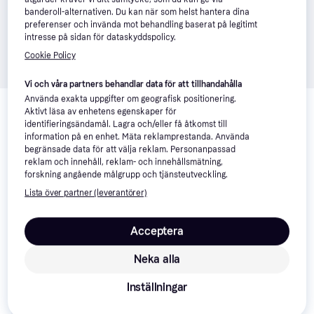
banderoll-alternativen. Du kan när som helst hantera dina
preferenser och invända mot behandling baserat på legitimt
intresse på sidan för dataskyddspolicy.
Cookie Policy
Vi och våra partners behandlar data för att tillhandahålla
Relaterade produkter
Använda exakta uppgifter om geografisk positionering.
Aktivt läsa av enhetens egenskaper för
Vi har plockat fram ett urval av produkter som kanske skulle 
identifieringsändamål. Lagra och/eller få åtkomst till
intressera dig.
Visa alla
information på en enhet. Mäta reklamprestanda. Använda
begränsade data för att välja reklam. Personanpassad
reklam och innehåll, reklam- och innehållsmätning,
Trendande
forskning angående målgrupp och tjänsteutveckling.
Lista över partner (leverantörer)
Acceptera
Neka alla
Inställningar