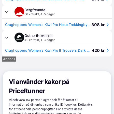
Bergfreunde
66 kr frakt
,
4-5 dagar
398 kr
Craghoppers Women's Kiwi Pro Hose Trekkingbyxa Dam Storlek 19 - Short Färg grå
Outnorth
4.1
(61)
49 kr frakt
,
1-3 dagar
420 kr
Craghoppers Women's Kiwi Pro II Trousers Dark Navy, 38
Annons
Vi använder kakor på
PriceRunner
Vi och våra
157
partner lagrar och får åtkomst till
information på din enhet, som unika ID i cookies. Detta görs
för att behandla personuppgifter. För att vidta dessa
åtgärder kräver vi ditt samtycke, som du kan ge via