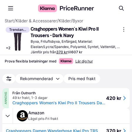
Start
/
Kläder & Accessoarer
/
Kläder
/
Byxor
Craghoppers Women´s Kiwi Pro II 
Trendande
Trousers - Dark Navy
Byxa, Friluftsbyxa, Enfärgad, Material: 
Elastan/Lycra/Spandex, Polyamid, Syntet, Vattentät, 
+
2
Vattenavvisande, Fickor, UV-skydd, Stretch, Ventilerande
Jämför pris från
370 kr
till
607 kr
Prova flexibla betalningar med
Lär dig hur
Rekommenderad
Pris med frakt
Från Outnorth
ANNONS
420 kr
49 kr frakt
,
1-3 dagar
Craghoppers Women's Kiwi Pro II Trousers Dark Navy, 38
Amazon
·
Lägst pris
Fri frakt
370 kr
Craghoppers Damen Wanderhose Kiwi Pro TRS