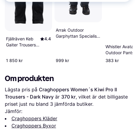
Arrak Outdoor
Garphyttan Specialist
Fjällräven Keb
4.4
Trouser Green W
Gaiter Trousers -
Whistler Avatar
Black/Stone
Outdoor Pants 
Grey
1 850 kr
999 kr
383 kr
Om produkten
Lägsta pris på 
Craghoppers Women´s Kiwi Pro II 
Trousers - Dark Navy
 är 
370 kr
, vilket är det billigaste 
priset just nu bland 
3
 jämförda butiker.
Jämför:
Craghoppers Kläder
Craghoppers Byxor