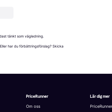
dast tänkt som vägledning.

ller har du förbättringsförslag? Skicka 
PriceRunner
Lär dig mer
Om oss
PriceRunne