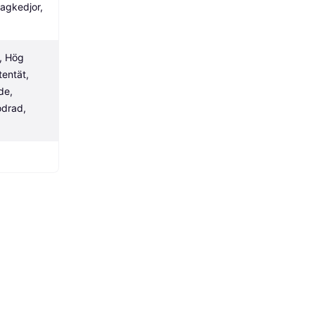
agkedjor, 
, Hög 
entät, 
e, 
odrad, 