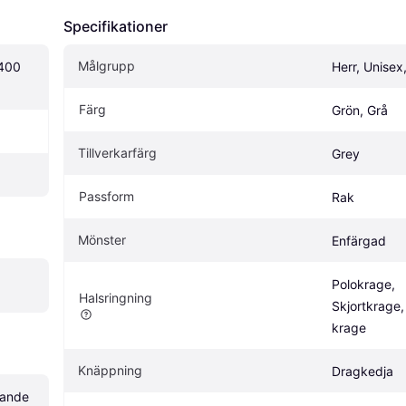
Specifikationer
Målgrupp
400 
Herr, Unise
Färg
Grön, Grå
Tillverkarfärg
Grey
Passform
Rak
Mönster
Enfärgad
Polokrage, 
Halsringning
Skjortkrage,
krage
Knäppning
Dragkedja
pande