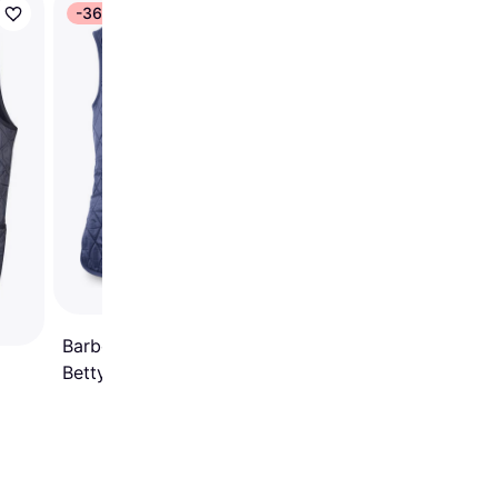
-36%
-11%
Fjällräven Reporter Li
Vest - Dark Olive
Barbour Women’s Fleece
Betty Liner - Navy