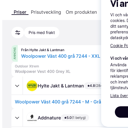
Vi a
Priser
Prisutveckling
Om produkten
Specifikatio
Vi och v
cookies. 
ditt samt
preferens
Pris med frakt
dataskydd
Cookie Po
ANNONS
Från Hylte Jakt & Lantman
Woolpower Väst 400 grå 7244 - XXL - Grå (2XL)
Vi och vår
Använda e
Outdoor Xtrem
för ident
Woolpower Vest 400 Grey XL
reklampre
och inneh
Hylte Jakt & Lantman
4.8
(284 betyg)
tjänsteut
Lista över
Woolpower Väst 400 grå 7244 - M - Grå (M)
Addnature
5.0
(1 betyg)