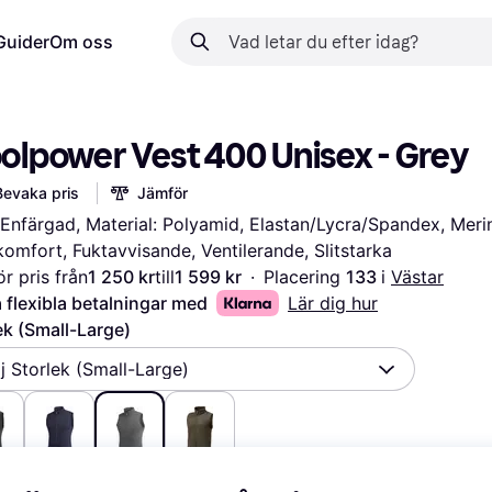
Guider
Om oss
olpower Vest 400 Unisex - Grey
Bevaka pris
Jämför
 Enfärgad, Material: Polyamid, Elastan/Lycra/Spandex, Merinou
omfort, Fuktavvisande, Ventilerande, Slitstarka
r pris från
1 250 kr
till
1 599 kr
·
Placering 
133 
i 
Västar
 flexibla betalningar med
Lär dig hur
ek (Small-Large)
lj Storlek (Small-Large)
 kr
1 395 kr
1 250 kr
1 250 kr