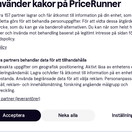
nvänder kakor på PriceRunner
ner
åra
157
partner lagrar och får åtkomst till information på din enhet, som 
Detta görs för att behandla personuppgifter. För att vidta dessa åtgärde
ycke, som du kan ge via banderoll-alternativen. Du kan när som helst 
er och invända mot behandling baserat på legitimt intresse på sidan f
Rekomme
spolicy.
licy
1 
89 kr frakt
,
1-2 dagar
a partners behandlar data för att tillhandahålla
xakta uppgifter om geografisk positionering. Aktivt läsa av enhetens
1 
ifieringsändamål. Lagra och/eller få åtkomst till information på en enhe
standa. Använda begränsade data för att välja reklam. Personanpas
åll, reklam- och innehållsmätning, forskning angående målgrupp och
veckling.
 partner (leverantörer)
1 3
89 kr frakt
,
1-2 dagar
Acceptera
Neka alla
Inställnin