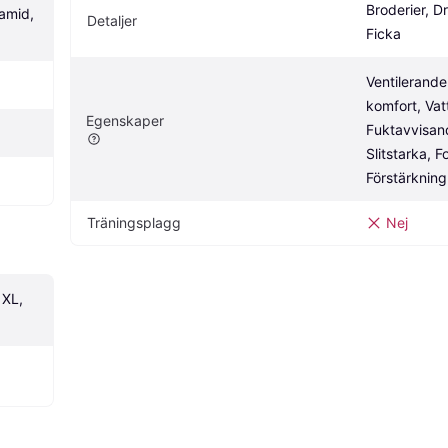
Broderier, Dr
amid, 
Detaljer
Ficka
Ventilerande
komfort, Vatt
Egenskaper
Fuktavvisand
Slitstarka, F
Förstärkning
Träningsplagg
Nej
XL, 