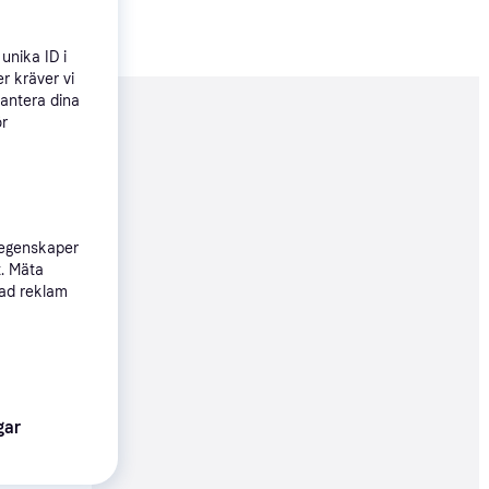
unika ID i
r kräver vi
hantera dina
ör
nderad
395 kr
 egenskaper
250 kr
t. Mäta
sad reklam
Köpgaranti
95 kr
gar