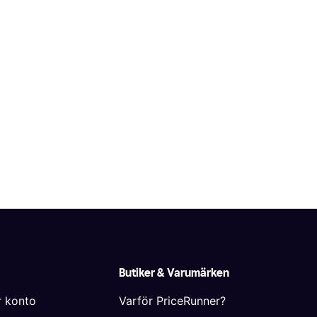
Butiker & Varumärken
r konto
Varför PriceRunner?