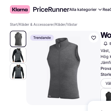
Alla kategorier
Rea
Start
/
Kläder & Accessoarer
/
Kläder
/
Västar
Wo
Trendande
Väst,
Hög k
Jämfö
Prova
Storl
Vä
1 250