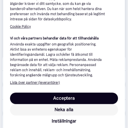
åtgärder kräver vi ditt samtycke, som du kan ge via
banderoll-alternativen. Du kan när som helst hantera dina
preferenser och invända mot behandling baserat på legitimt
intresse på sidan för dataskyddspolicy.
Cookie Policy
Vi och våra partners behandlar data för att tillhandahålla
Använda exakta uppgifter om geografisk positionering.
Aktivt läsa av enhetens egenskaper för
identifieringsändamål. Lagra och/eller få åtkomst till
information på en enhet. Mäta reklamprestanda. Använda
ABOUT YOU
begränsade data för att välja reklam. Personanpassad
Fri frakt
,
3-4 dagar
reklam och innehåll, reklam- och innehållsmätning,
forskning angående målgrupp och tjänsteutveckling.
566 kr
JACK & JONES Chinobyxa 'Macro Dave' beige / mörkblå
Lista över partner (leverantörer)
ASOS
Fri frakt
Acceptera
679 kr
Jack & Jones Intelligence – Beige och marinblå chinos, 2-pack-Flera
Neka alla
Produkten finns även hos 
1
butik
 som valt att inte 
Inställningar
Visa alla
samarbeta med PriceRunner.