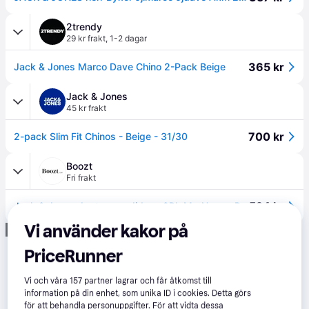
2trendy
29 kr frakt
,
1-2 dagar
365 kr
Jack & Jones Marco Dave Chino 2-Pack Beige
Jack & Jones
45 kr frakt
700 kr
2-pack Slim Fit Chinos - Beige - 31/30
Boozt
Fri frakt
524 kr
Jack & Jones Jpstmarco Jjdave 2Pk Mp Noos - Beige - 33 x 30
Vi använder kakor på
Annons
PriceRunner
Vi och våra
157
partner lagrar och får åtkomst till
information på din enhet, som unika ID i cookies. Detta görs
för att behandla personuppgifter. För att vidta dessa