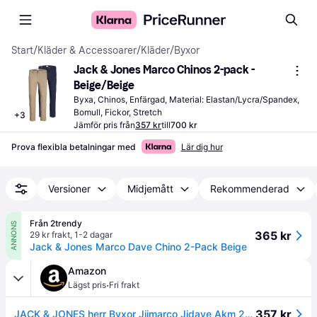
Start
/
Kläder & Accessoarer
/
Kläder
/
Byxor
Jack & Jones Marco Chinos 2-pack - 
Beige/Beige
Byxa, Chinos, Enfärgad, Material: Elastan/Lycra/Spandex, 
Bomull, Fickor, Stretch
+
3
Jämför pris från
357 kr
till
700 kr
Prova flexibla betalningar med
Lär dig hur
Versioner
Midjemått
Rekommenderad
Från 2trendy
ANNONS
365 kr
29 kr frakt
,
1-2 dagar
Jack & Jones Marco Dave Chino 2-Pack Beige
Amazon
·
Lägst pris
Fri frakt
357 kr
JACK & JONES herr Byxor Jjimarco Jjdave Akm 2-pack Noos, Beige, 28W / 32L