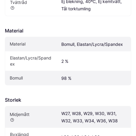
Ej blekning, 40ºC, Ej kemtvätt, 
Tvättråd
Tål torktumling
Material
Material
Bomull, Elastan/Lycra/Spandex
Elastan/Lycra/Spand
2 %
ex
Bomull
98 %
Storlek
W27, W28, W29, W30, W31, 
Midjemått
W32, W33, W34, W36, W38
Byxlängd