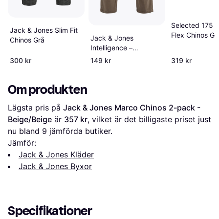
Selected 175 Sl
Jack & Jones Slim Fit
Flex Chinos Gr
Jack & Jones
Chinos Grå
Intelligence –
cargobyxor med
300 kr
149 kr
319 kr
muddar
Om produkten
Lägsta pris på 
Jack & Jones Marco Chinos 2-pack - 
Beige/Beige
 är 
357 kr
, vilket är det billigaste priset just 
nu bland 
9
 jämförda butiker.
Jämför:
Jack & Jones Kläder
Jack & Jones Byxor
Specifikationer