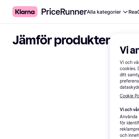
Alla kategorier
Rea
Jämför produkter
Vi a
Vi och v
cookies. 
ditt samt
preferens
dataskydd
Cookie Po
Vi och vår
Använda e
för ident
reklampre
och inneh