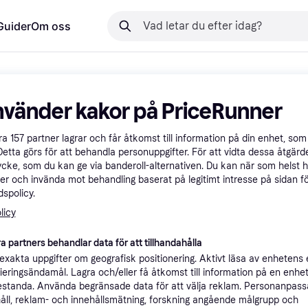
Guider
Om oss
nvänder kakor på PriceRunner
åra
157
partner lagrar och får åtkomst till information på din enhet, som 
Detta görs för att behandla personuppgifter. För att vidta dessa åtgärde
ycke, som du kan ge via banderoll-alternativen. Du kan när som helst 
er och invända mot behandling baserat på legitimt intresse på sidan f
spolicy.
licy
a partners behandlar data för att tillhandahålla
xakta uppgifter om geografisk positionering. Aktivt läsa av enhetens
ifieringsändamål. Lagra och/eller få åtkomst till information på en enhe
standa. Använda begränsade data för att välja reklam. Personanpas
åll, reklam- och innehållsmätning, forskning angående målgrupp och