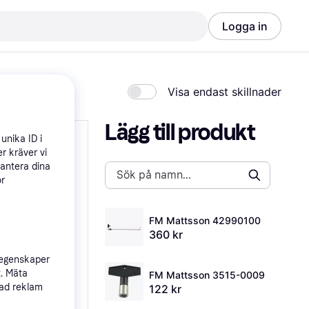
Logga in
Visa endast skillnader
Lägg till produkt
unika ID i
r kräver vi
hantera dina
ör
FM Mattsson 42990100
360 kr
 egenskaper
t. Mäta
FM Mattsson 3515-0009
sad reklam
122 kr