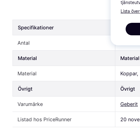
Geberit M
tjänsteut
Lista över
49 kr
Specifikationer
Specifik
Antal
1 st
Material
Material
Material
Koppar, 
Övrigt
Övrigt
Varumärke
Geberit
Listad hos PriceRunner
20 nove