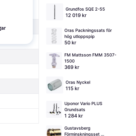
Grundfos SQE 2-55
12 019 kr
gar
Oras Packningssats för 
hög utloppspip
50 kr
FM Mattsson FMM 3507-
1500
369 kr
Oras Nyckel
115 kr
Uponor Vario PLUS 
Grundsats
1 284 kr
Gustavsberg 
Förminskningsset 