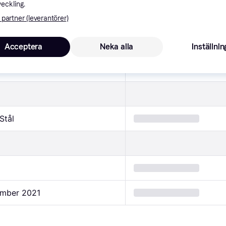
apress CU, Muff, 22, koppar
veckling.
 partner (leverantörer)
ationer
Acceptera
Neka alla
Inställnin
Stål
mber 2021