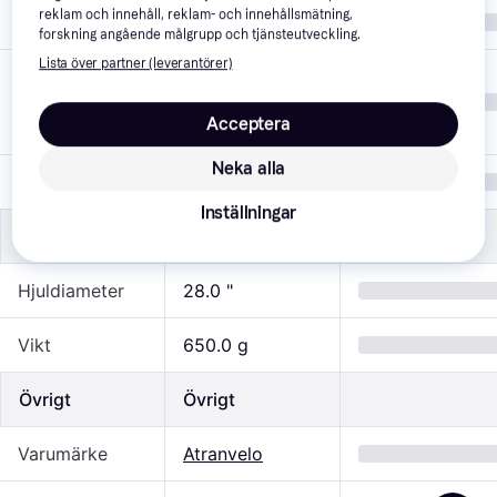
reklam och innehåll, reklam- och innehållsmätning,
Placering
Fram
forskning angående målgrupp och tjänsteutveckling.
Lista över partner (leverantörer)
Belastning
10.0 kg
(max)
Acceptera
Neka alla
Färg
Svart
Inställningar
Mått
Mått
Hjuldiameter
28.0 "
Vikt
650.0 g
Övrigt
Övrigt
Varumärke
Atranvelo