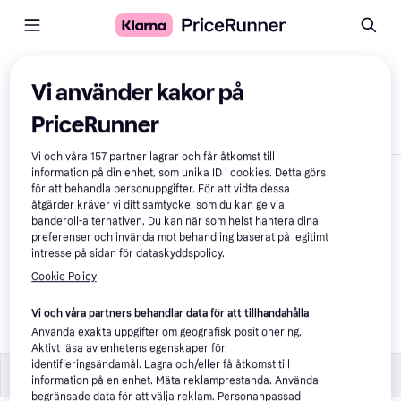
Jämför produkter
Vi använder kakor på
PriceRunner
Visa endast skillnader
Vi och våra
157
partner lagrar och får åtkomst till
information på din enhet, som unika ID i cookies. Detta görs
för att behandla personuppgifter. För att vidta dessa
åtgärder kräver vi ditt samtycke, som du kan ge via
banderoll-alternativen. Du kan när som helst hantera dina
preferenser och invända mot behandling baserat på legitimt
intresse på sidan för dataskyddspolicy.
Cookie Policy
Atranvelo Cargo Mini 
AVS Front carrier
Vi och våra partners behandlar data för att tillhandahålla
Använda exakta uppgifter om geografisk positionering.
376 kr
Aktivt läsa av enhetens egenskaper för
identifieringsändamål. Lagra och/eller få åtkomst till
Specifikationer
Specifikationer
information på en enhet. Mäta reklamprestanda. Använda
begränsade data för att välja reklam. Personanpassad