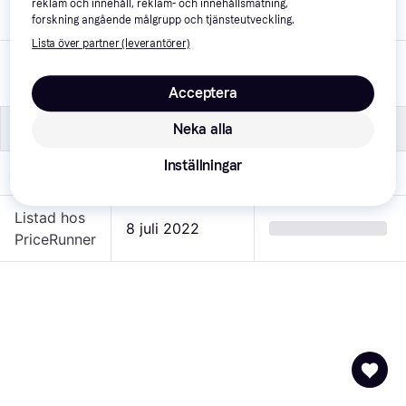
reklam och innehåll, reklam- och innehållsmätning,
Bilmärke
Volvo
forskning angående målgrupp och tjänsteutveckling.
Lista över partner (leverantörer)
Typ av
Bil
fordon
Acceptera
Övrigt
Övrigt
Neka alla
Inställningar
Varumärke
TYC
Listad hos
8 juli 2022
PriceRunner