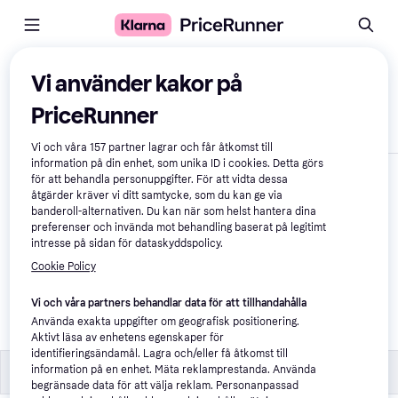
Jämför produkter
Vi använder kakor på
PriceRunner
Visa endast skillnader
Vi och våra
157
partner lagrar och får åtkomst till
information på din enhet, som unika ID i cookies. Detta görs
för att behandla personuppgifter. För att vidta dessa
åtgärder kräver vi ditt samtycke, som du kan ge via
banderoll-alternativen. Du kan när som helst hantera dina
preferenser och invända mot behandling baserat på legitimt
intresse på sidan för dataskyddspolicy.
Cookie Policy
TYC Sidospegelglas 
Vi och våra partners behandlar data för att tillhandahålla
Vänster Volvo C30
Använda exakta uppgifter om geografisk positionering.
137 kr
Aktivt läsa av enhetens egenskaper för
identifieringsändamål. Lagra och/eller få åtkomst till
Typ
Typ
information på en enhet. Mäta reklamprestanda. Använda
begränsade data för att välja reklam. Personanpassad