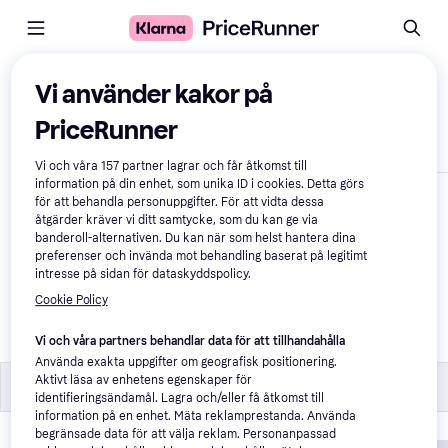
Jämför produkter
Vi använder kakor på
PriceRunner
Visa endast skillnader
Vi och våra
157
partner lagrar och får åtkomst till
information på din enhet, som unika ID i cookies. Detta görs
för att behandla personuppgifter. För att vidta dessa
åtgärder kräver vi ditt samtycke, som du kan ge via
banderoll-alternativen. Du kan när som helst hantera dina
preferenser och invända mot behandling baserat på legitimt
intresse på sidan för dataskyddspolicy.
Cookie Policy
Wii Sports (Wii)
4,0
Vi och våra partners behandlar data för att tillhandahålla
Använda exakta uppgifter om geografisk positionering.
Aktivt läsa av enhetens egenskaper för
Specifikationer
Specifikationer
identifieringsändamål. Lagra och/eller få åtkomst till
information på en enhet. Mäta reklamprestanda. Använda
PEGI
begränsade data för att välja reklam. Personanpassad