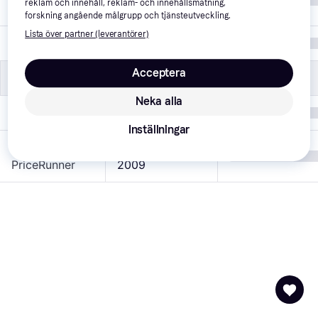
7
reklam och innehåll, reklam- och innehållsmätning,
åldersmärkning
forskning angående målgrupp och tjänsteutveckling.
Lista över partner (leverantörer)
Genre
Sport
Acceptera
Övrigt
Övrigt
Neka alla
Varumärke
-
Inställningar
Listad hos
23 september 
PriceRunner
2009