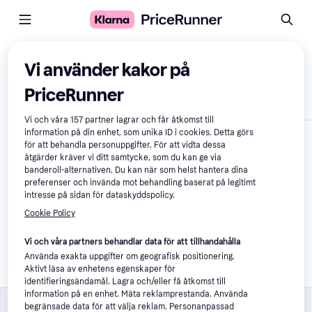
Jämför produkter
Vi använder kakor på
PriceRunner
Visa endast skillnader
Vi och våra
157
partner lagrar och får åtkomst till
information på din enhet, som unika ID i cookies. Detta görs
för att behandla personuppgifter. För att vidta dessa
åtgärder kräver vi ditt samtycke, som du kan ge via
banderoll-alternativen. Du kan när som helst hantera dina
preferenser och invända mot behandling baserat på legitimt
intresse på sidan för dataskyddspolicy.
Cookie Policy
vidaXL Bordsskydd 
Vi och våra partners behandlar data för att tillhandahålla
genomskinlig 180x90 
cm 2 mm PVC
Använda exakta uppgifter om geografisk positionering.
Aktivt läsa av enhetens egenskaper för
591 kr
identifieringsändamål. Lagra och/eller få åtkomst till
information på en enhet. Mäta reklamprestanda. Använda
Specifikationer
Specifikationer
begränsade data för att välja reklam. Personanpassad