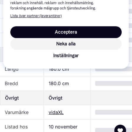
reklam och innehåll, reklam- och innehållsmätning,
forskning angående målgrupp och tjänsteutveckling.
Färg
Transparent
Lista över partner (leverantörer)
Tillfälle
Party
Acceptera
Material
Plast
Neka alla
Mått
Mått
Inställningar
Längd
180.0 cm
Bredd
180.0 cm
Övrigt
Övrigt
Varumärke
vidaXL
Listad hos
10 november 