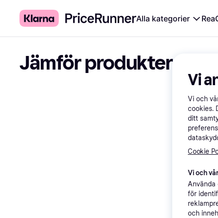
Alla kategorier
Rea
Jämför produkter
Vi a
Vi och v
cookies. 
ditt samt
preferens
dataskydd
Cookie Po
Vi och vår
Använda e
för ident
reklampre
och inneh