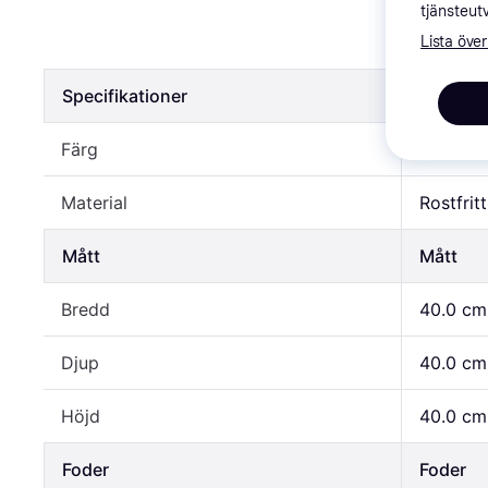
Moser Stri
tjänsteut
Lista över
104 kr
Specifikationer
Specifik
Färg
Grön, Si
Material
Rostfritt
Mått
Mått
Bredd
40.0 cm
Djup
40.0 cm
Höjd
40.0 cm
Foder
Foder