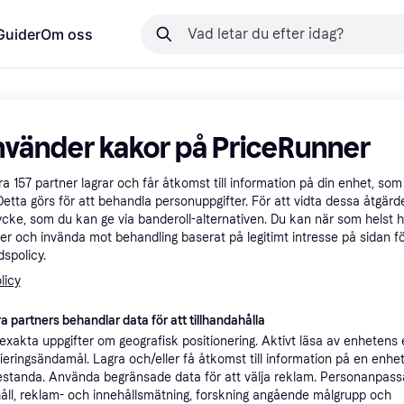
Guider
Om oss
nvänder kakor på PriceRunner
åra
157
partner lagrar och får åtkomst till information på din enhet, som 
Detta görs för att behandla personuppgifter. För att vidta dessa åtgärde
ycke, som du kan ge via banderoll-alternativen. Du kan när som helst 
er och invända mot behandling baserat på legitimt intresse på sidan f
spolicy.
licy
a partners behandlar data för att tillhandahålla
xakta uppgifter om geografisk positionering. Aktivt läsa av enhetens
ifieringsändamål. Lagra och/eller få åtkomst till information på en enhe
standa. Använda begränsade data för att välja reklam. Personanpas
åll, reklam- och innehållsmätning, forskning angående målgrupp och