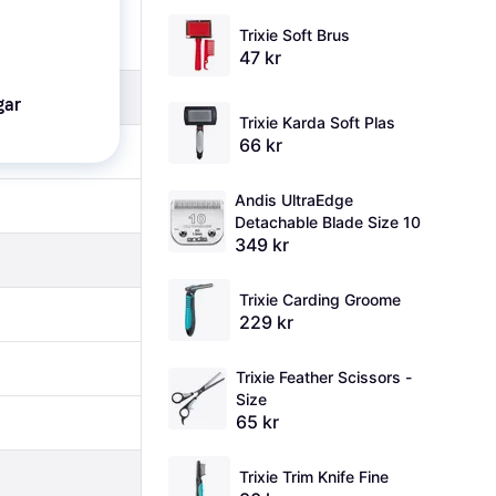
Trixie Soft Brus
47 kr
gar
Trixie Karda Soft Plas
66 kr
Andis UltraEdge 
Detachable Blade Size 10
349 kr
Trixie Carding Groome
229 kr
Trixie Feather Scissors - 
Size
65 kr
Trixie Trim Knife Fine