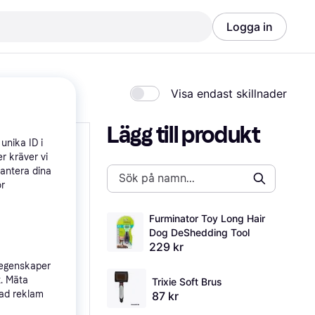
Logga in
Visa endast skillnader
Lägg till produkt
unika ID i
r kräver vi
hantera dina
ör
Furminator Toy Long Hair 
Dog DeShedding Tool
229 kr
 egenskaper
t. Mäta
Trixie Soft Brus
sad reklam
87 kr