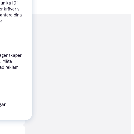
unika ID i
r kräver vi
hantera dina
ör
nderad
158 kr
 egenskaper
t. Mäta
sad reklam
04 kr
gar
15 kr