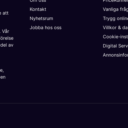
Om oss
PriceRunne
Kontakt
Vanliga frå
 att
Nyhetsrum
Trygg onli
Jobba hos oss
Villkor & d
. Vår
Cookie-inst
förelse
 del av
Digital Ser
Annonsinfo
ke
,
ien