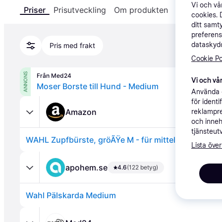
Vi och v
Priser
Prisutveckling
Om produkten
Specifikatio
cookies. 
ditt samt
preferens
dataskydd
Pris med frakt
Cookie Po
ANNONS
Från Med24
Vi och vår
Moser Borste till Hund - Medium
Använda e
för ident
Amazon
reklampre
och inneh
tjänsteut
WAHL Zupfbürste, gröÃŸe M - für mittelgroÃŸe Hun
Lista över
apohem.se
4.6
(122 betyg)
Wahl Pälskarda Medium