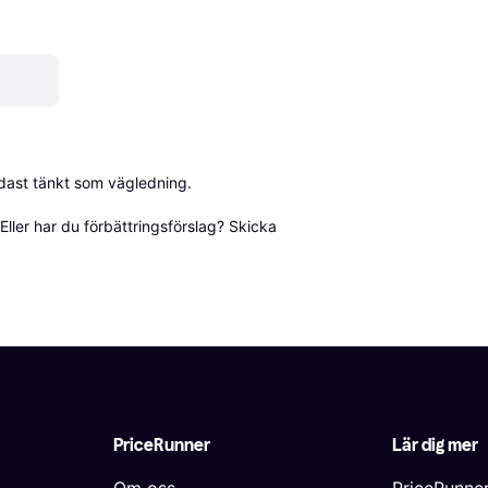
dast tänkt som vägledning.

ller har du förbättringsförslag? Skicka 
PriceRunner
Lär dig mer