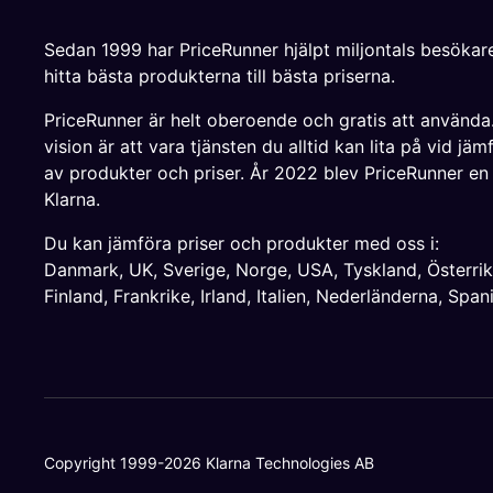
Sedan 1999 har PriceRunner hjälpt miljontals besökare
hitta bästa produkterna till bästa priserna.
PriceRunner är helt oberoende och gratis att använda
vision är att vara tjänsten du alltid kan lita på vid jäm
av produkter och priser. År 2022 blev PriceRunner en
Klarna.
Du kan jämföra priser och produkter med oss i:
Danmark
,
UK
,
Sverige
,
Norge
,
USA
,
Tyskland
,
Österri
Finland
,
Frankrike
,
Irland
,
Italien
,
Nederländerna
,
Span
Copyright 1999-2026 Klarna Technologies AB