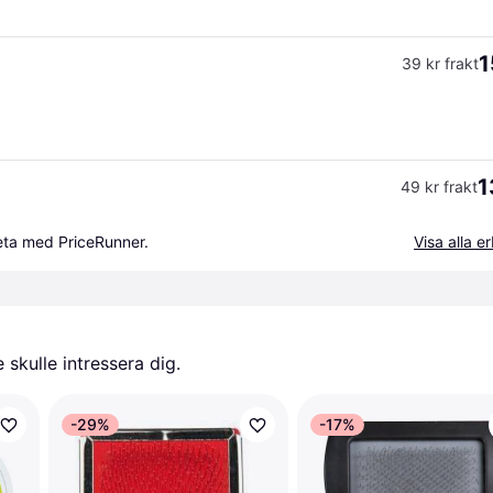
1
39 kr frakt
1
49 kr frakt
beta med PriceRunner.
Visa alla 
skulle intressera dig.
-29%
-17%