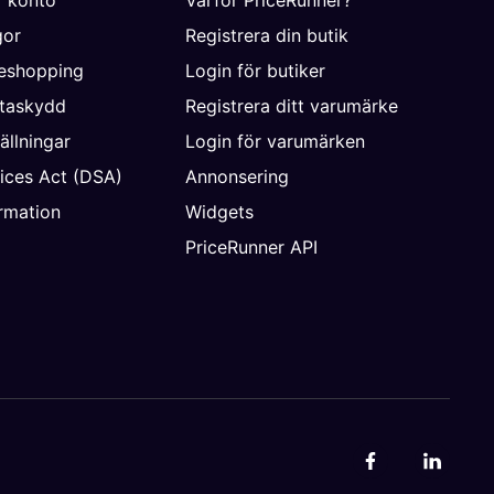
r konto
Varför PriceRunner?
gor
Registrera din butik
neshopping
Login för butiker
ataskydd
Registrera ditt varumärke
ällningar
Login för varumärken
vices Act (DSA)
Annonsering
rmation
Widgets
PriceRunner API