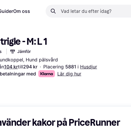
Guider
Om oss
rigle - M: L 1
s
Jämför
 Hundkoppel, Hund pälsvård
ån
104 kr
till
294 kr
·
Placering 
5881 
i 
Husdjur
 betalningar med
Lär dig hur
nvänder kakor på PriceRunner