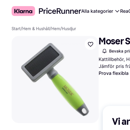
Alla kategorier
Rea
Start
/
Hem & Hushåll
/
Hem
/
Husdjur
Moser St
Bevaka pri
Kattillbehör,
Jämför pris fr
Prova flexibla
Vi a