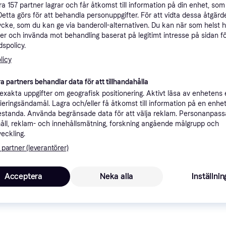
åra
157
partner lagrar och får åtkomst till information på din enhet, som 
ner
Detta görs för att behandla personuppgifter. För att vidta dessa åtgärde
ycke, som du kan ge via banderoll-alternativen. Du kan när som helst 
er och invända mot behandling baserat på legitimt intresse på sidan f
spolicy.
Rekomme
licy
a partners behandlar data för att tillhandahålla
39 kr frakt
xakta uppgifter om geografisk positionering. Aktivt läsa av enhetens
ifieringsändamål. Lagra och/eller få åtkomst till information på en enhe
standa. Använda begränsade data för att välja reklam. Personanpas
åll, reklam- och innehållsmätning, forskning angående målgrupp och
veckling.
1
de
Lägst pris
 partner (leverantörer)
Acceptera
Neka alla
Inställnin
1
Fri frakt