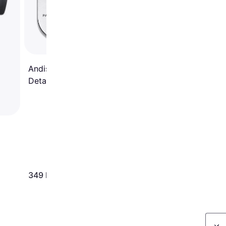
Size
Andis UltraEdge
Detachable Blade Size 10
349 kr
65 kr