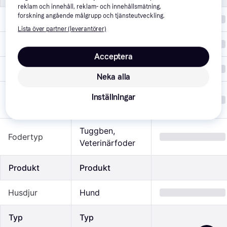
reklam och innehåll, reklam- och innehållsmätning,
forskning angående målgrupp och tjänsteutveckling.
Paketering
Påse
Lista över partner (leverantörer)
Ingredienser
Potatis
Acceptera
Näringsämnen
Kalcium
Neka alla
Spannmålsfritt, 
Inställningar
Kostbehov
Tandvård
Tuggben, 
Fodertyp
Veterinärfoder
Produkt
Produkt
Husdjur
Hund
Typ
Typ