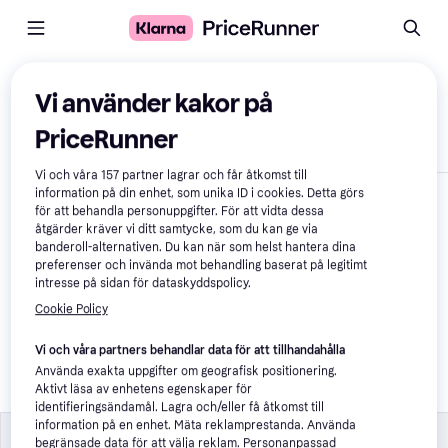
Jämför produkter
Vi använder kakor på
PriceRunner
Visa endast skillnader
Vi och våra
157
partner lagrar och får åtkomst till
information på din enhet, som unika ID i cookies. Detta görs
för att behandla personuppgifter. För att vidta dessa
åtgärder kräver vi ditt samtycke, som du kan ge via
banderoll-alternativen. Du kan när som helst hantera dina
preferenser och invända mot behandling baserat på legitimt
intresse på sidan för dataskyddspolicy.
Cookie Policy
Edgard & Cooper 
Doggy Dental Mint & 
Vi och våra partners behandlar data för att tillhandahålla
Strawberry 7 Sticks
Använda exakta uppgifter om geografisk positionering.
Aktivt läsa av enhetens egenskaper för
87 kr
identifieringsändamål. Lagra och/eller få åtkomst till
information på en enhet. Mäta reklamprestanda. Använda
Foder
Foder
begränsade data för att välja reklam. Personanpassad