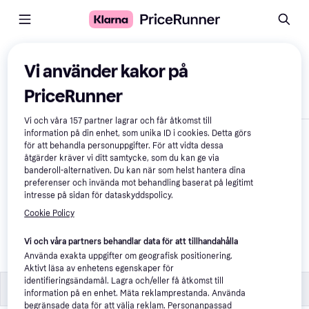
Jämför produkter
Vi använder kakor på
PriceRunner
Visa endast skillnader
Vi och våra
157
partner lagrar och får åtkomst till
information på din enhet, som unika ID i cookies. Detta görs
för att behandla personuppgifter. För att vidta dessa
åtgärder kräver vi ditt samtycke, som du kan ge via
banderoll-alternativen. Du kan när som helst hantera dina
preferenser och invända mot behandling baserat på legitimt
intresse på sidan för dataskyddspolicy.
Cookie Policy
Kockums Jernverk - 
Brödkavel 43.5 cm
Vi och våra partners behandlar data för att tillhandahålla
Använda exakta uppgifter om geografisk positionering.
159 kr
Aktivt läsa av enhetens egenskaper för
identifieringsändamål. Lagra och/eller få åtkomst till
Specifikationer
Specifikationer
information på en enhet. Mäta reklamprestanda. Använda
begränsade data för att välja reklam. Personanpassad