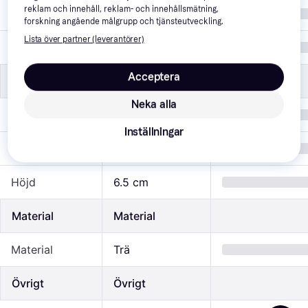
reklam och innehåll, reklam- och innehållsmätning,
Färg
Beige
forskning angående målgrupp och tjänsteutveckling.
Lista över partner (leverantörer)
Set
Nej
Acceptera
Mått
Mått
Neka alla
Längd
43.5 cm
Inställningar
Bredd
25.0 cm
Höjd
6.5 cm
Material
Material
Material
Trä
Övrigt
Övrigt