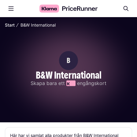
∕
Start
B&W International
B
B&W International
Skapa bara ett 
 engångskort
Här har vi samlat alla produkter från B&W International 