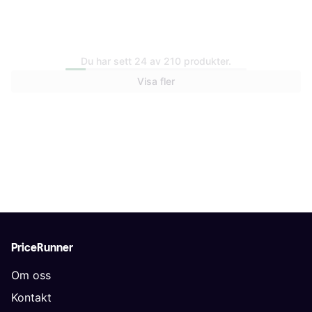
Du har sett 24 av 210 produkter.
B&W International Type 500
Visa fler
Outdoor Kameraväska med
B&W International Mesh Bag
skum Gul
for Type 4000
148 kr
399 kr
7 butiker
7 butiker
PriceRunner
Om oss
Kontakt