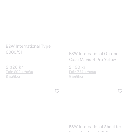
B&W International Type
6000/SI
B&W International Outdoor
Case Mavic 4 Pro Yellow
2 328 kr
2 190 kr
Från 802 kr/mån
Från 754 kr/mån
8 butiker
5 butiker
B&W International Shoulder