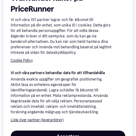
PriceRunner
Vi och våra
157
partner lagrar och får åtkomst till
information på din enhet, som unika ID i cookies. Detta görs
B&W International
för att behandla personuppgifter. För att vidta dessa
Outdoor.case type 6700
åtgärder kräver vi ditt samtycke, som du kan ge via
2 551 kr
banderoll-alternativen. Du kan när som helst hantera dina
925 kr
Från 879 kr/mån
preferenser och invända mot behandling baserat på legitimt
9+ butiker
9+ butiker
intresse på sidan för dataskyddspolicy.
Cookie Policy
Vi och våra partners behandlar data för att tillhandahålla
Använda exakta uppgifter om geografisk positionering.
Aktivt läsa av enhetens egenskaper för
identifieringsändamål. Lagra och/eller få åtkomst till
information på en enhet. Mäta reklamprestanda. Använda
begränsade data för att välja reklam. Personanpassad
reklam och innehåll, reklam- och innehållsmätning,
forskning angående målgrupp och tjänsteutveckling.
Lista över partner (leverantörer)
B&W International Outdoor
B&W International Type
Drone Bag TEX-221.Neo2 for
4000/SI
DJI Neo 2 Motion Fly More