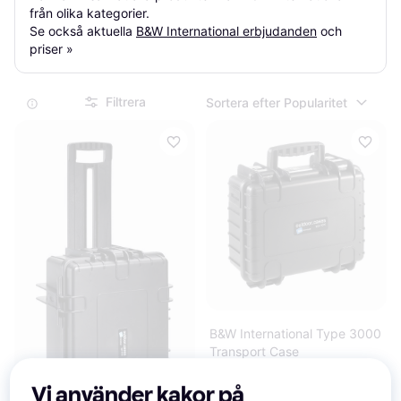
från olika kategorier.

Se också aktuella 
B&W International erbjudanden
 och 
priser »
Filtrera
Sortera efter Popularitet
B&W International Type 3000
Transport Case
Vi använder kakor på