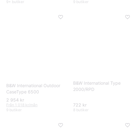
9+ butiker
9 butiker
B&W International Type
B&W International Outdoor
2000/RPD
CaseType 6500
2 954 kr
722 kr
Från 1 018 kr/mån
9 butiker
8 butiker