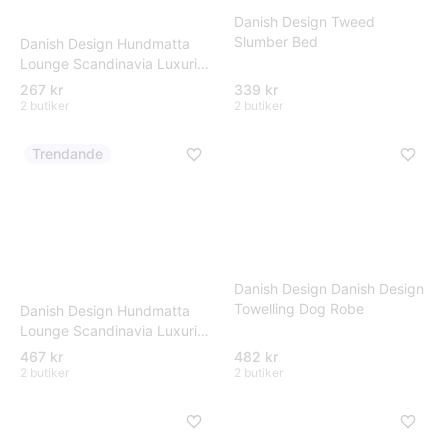
Danish Design Tweed
Slumber Bed
Danish Design Hundmatta
Lounge Scandinavia Luxurios
Matress
267 kr
339 kr
2 butiker
2 butiker
Trendande
Danish Design Danish Design
Towelling Dog Robe
Danish Design Hundmatta
Lounge Scandinavia Luxurios
Matress
467 kr
482 kr
2 butiker
2 butiker