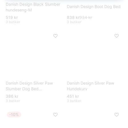
Danish Design Black Slumber
Danish Design Boot Dog Bed
hundeseng-M
519 kr
838 kr
934 kr
3 butiker
3 butiker
Danish Design Silver Paw
Danish Design Silver Paw
Hundekurv
Slumber Dog Bed
45x33x17cm
386 kr
451 kr
3 butiker
3 butiker
-10%