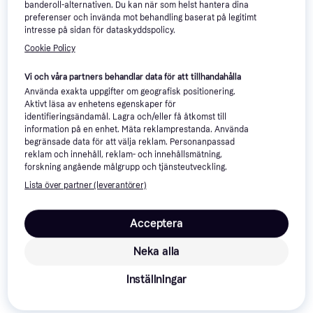
banderoll-alternativen. Du kan när som helst hantera dina
preferenser och invända mot behandling baserat på legitimt
intresse på sidan för dataskyddspolicy.
Cookie Policy
Vi och våra partners behandlar data för att tillhandahålla
Använda exakta uppgifter om geografisk positionering.
Aktivt läsa av enhetens egenskaper för
Danish Design Katt igloo Cat
identifieringsändamål. Lagra och/eller få åtkomst till
Pebble
information på en enhet. Mäta reklamprestanda. Använda
Danish Design Dog Bath
begränsade data för att välja reklam. Personanpassad
Robe Navy 40 cm D11340
reklam och innehåll, reklam- och innehållsmätning,
278 kr
399 kr
forskning angående målgrupp och tjänsteutveckling.
3 butiker
3 butiker
Lista över partner (leverantörer)
-10%
Acceptera
Neka alla
Inställningar