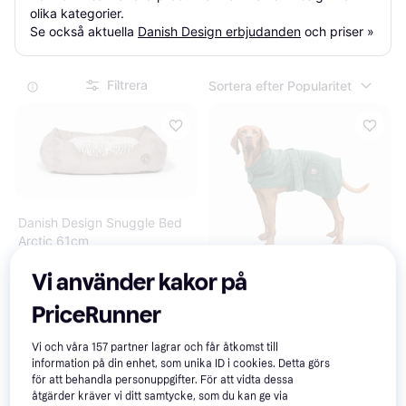
olika kategorier.

Se också aktuella 
Danish Design erbjudanden
 och priser »
Filtrera
Sortera efter Popularitet
Danish Design Snuggle Bed
Arctic 61cm
Vi använder kakor på
Danish Design Dog Bath
PriceRunner
Robe Green 70 cm
479 kr
587 kr
Vi och våra
157
partner lagrar och får åtkomst till
5 butiker
4 butiker
information på din enhet, som unika ID i cookies. Detta görs
för att behandla personuppgifter. För att vidta dessa
åtgärder kräver vi ditt samtycke, som du kan ge via
Trendande