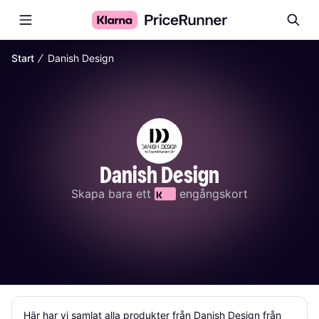
∕
Start
Danish Design
Danish Design
Skapa bara ett 
 engångskort
Här har vi samlat alla produkter från Danish Design från 