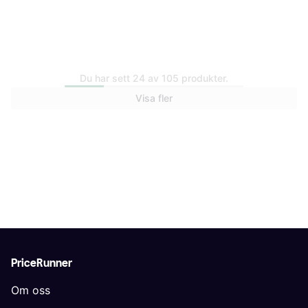
Trendande
Du har sett 24 av 105 produkter.
Visa fler
Danish Design Vintage
Danish Design Tweed
Deluxe Slumber Bed
Slumber Bed
661 kr
700 kr
2 butiker
2 butiker
PriceRunner
Om oss