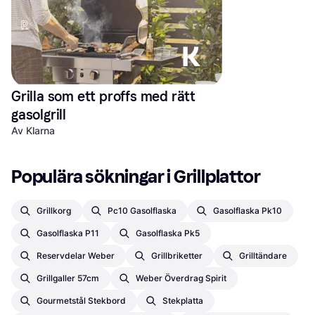
Grilla som ett proffs med rätt 
gasolgrill
Av Klarna
Populära sökningar i Grillplattor
Grillkorg
Pc10 Gasolflaska
Gasolflaska Pk10
Gasolflaska P11
Gasolflaska Pk5
Reservdelar Weber
Grillbriketter
Grilltändare
Grillgaller 57cm
Weber Överdrag Spirit
Gourmetstål Stekbord
Stekplatta