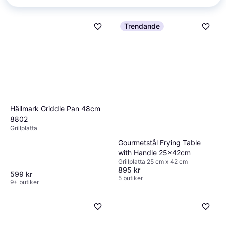
Trendande
Hällmark Griddle Pan 48cm
8802
Grillplatta
Gourmetstål Frying Table
with Handle 25x42cm
Grillplatta 25 cm x 42 cm
895 kr
599 kr
5 butiker
9+ butiker