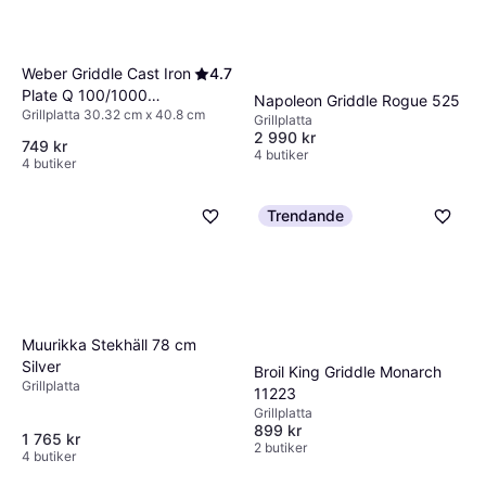
Weber Griddle Cast Iron
4.7
Plate Q 100/1000
Napoleon Griddle Rogue 525
Grillplatta 30.32 cm x 40.8 cm
Series
Grillplatta
2 990 kr
749 kr
4 butiker
4 butiker
Trendande
Muurikka Stekhäll 78 cm
Silver
Broil King Griddle Monarch
Grillplatta
11223
Grillplatta
899 kr
1 765 kr
2 butiker
4 butiker