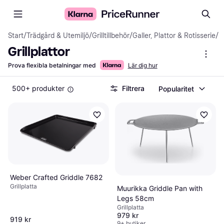
Start
/
Trädgård & Utemiljö
/
Grilltillbehör
/
Galler, Plattor & Rotisserie
/
Gr
Grillplattor
Prova flexibla betalningar med
Lär dig hur
500+ produkter
Filtrera
Popularitet
Weber Crafted Griddle 7682
Grillplatta
Muurikka Griddle Pan with
Legs 58cm
Grillplatta
979 kr
919 kr
9+ butiker