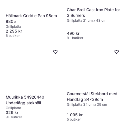
Char-Broil Cast Iron Plate for
3 Burners
Hällmark Griddle Pan 98cm
Grillplatta 21 cm x 43 cm
8805
Grillplatta
2 295 kr
490 kr
6 butiker
9+ butiker
Gourmetstål Stekbord med
Muurikka 54920440
Handtag 34x39cm
Underlägg stekhäll
Grillplatta 34 cm x 39 cm
Grillplatta
329 kr
1 095 kr
9+ butiker
5 butiker