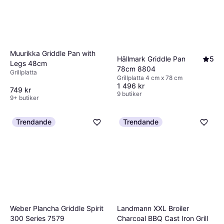
Muurikka Griddle Pan with
Hällmark Griddle Pan
5
Legs 48cm
78cm 8804
Grillplatta
Grillplatta 4 cm x 78 cm
1 496 kr
749 kr
9 butiker
9+ butiker
Trendande
Trendande
Landmann XXL Broiler
Weber Plancha Griddle Spirit
Charcoal BBQ Cast Iron Grill
300 Series 7579