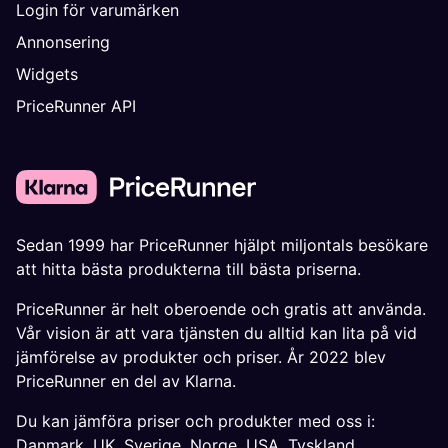
Login för varumärken
Annonsering
Widgets
PriceRunner API
Sedan 1999 har PriceRunner hjälpt miljontals besökare
att hitta bästa produkterna till bästa priserna.
PriceRunner är helt oberoende och gratis att använda.
Vår vision är att vara tjänsten du alltid kan lita på vid
jämförelse av produkter och priser. År 2022 blev
PriceRunner en del av Klarna.
Du kan jämföra priser och produkter med oss i:
Danmark
,
UK
,
Sverige
,
Norge
,
USA
,
Tyskland
,