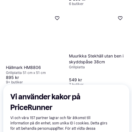
6 butiker
Muurikka Stekhäll utan ben i
Muurikka Stekfett Tub Silava
skyddspåse 38cm
110G
Hällmark HM8806
Grillplatta
Grillplatta
Grillplatta 51 cm x 51 cm
56 kr
895 kr
549 kr
9+ butiker
9+ butiker
7 butiker
Vi använder kakor på
PriceRunner
Vi och våra
157
partner lagrar och får åtkomst till
information på din enhet, som unika ID i cookies. Detta görs
för att behandla personuppgifter. För att vidta dessa