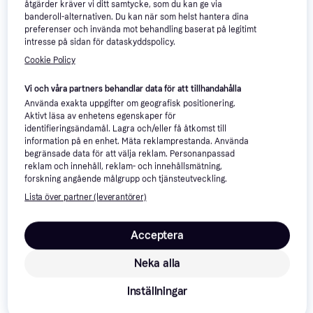
åtgärder kräver vi ditt samtycke, som du kan ge via
Satake Outdoor Griddle
banderoll-alternativen. Du kan när som helst hantera dina
42x23 Cm
Mustang Stekhäll 45 inkl ben.
preferenser och invända mot behandling baserat på legitimt
Grillplatta 23 cm x 42 cm
Grillplatta
intresse på sidan för dataskyddspolicy.
401 kr
415 kr
Cookie Policy
9+ butiker
8 butiker
Vi och våra partners behandlar data för att tillhandahålla
Använda exakta uppgifter om geografisk positionering.
Aktivt läsa av enhetens egenskaper för
identifieringsändamål. Lagra och/eller få åtkomst till
information på en enhet. Mäta reklamprestanda. Använda
begränsade data för att välja reklam. Personanpassad
reklam och innehåll, reklam- och innehållsmätning,
forskning angående målgrupp och tjänsteutveckling.
Lista över partner (leverantörer)
Acceptera
Neka alla
Inställningar