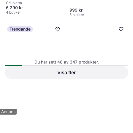
Grillplatta
6 290 kr
999 kr
4 butiker
5 butiker
Trendande
Du har sett 48 av 347 produkter.
Weber Traveler Grill 7034
Visa fler
Grillplatta 32 cm x 34.3 cm
Weber Genesis Full-Size
Griddle - 300 Series
Grillplatta 65 cm x 47.5 cm
3 149 kr
599 kr
4 butiker
5 butiker
1
2
3
...
6
...
8
Annons