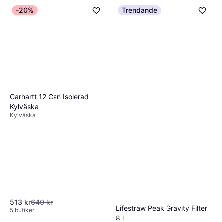
-20%
Trendande
Carhartt 12 Can Isolerad
Kylväska
Kylväska
513 kr
640 kr
Lifestraw Peak Gravity Filter
5 butiker
8 l