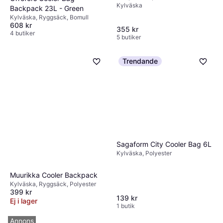
Kylväska
Leather Accents, Insulated,
Backpack 23L - Green
Adjustable Straps – Outdoor
Kylväska, Ryggsäck, Bomull
608 kr
Picnic & Camping Bag
355 kr
4 butiker
5 butiker
Trendande
Sagaform City Cooler Bag 6L
Kylväska, Polyester
Muurikka Cooler Backpack
Kylväska, Ryggsäck, Polyester
399 kr
139 kr
Ej i lager
1 butik
Annons