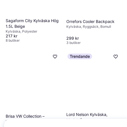
Sagaform City Kylväska Hög
Orrefors Cooler Backpack
1.5L Beige
Kylväska, Ryggsäck, Bomull
Kylväska, Polyester
217 kr
299 kr
8 butiker
3 butiker
Trendande
Lord Nelson Kylväska,
Brisa VW Collection –
Marinblå
Volkswagen isolerad kyl-
Kylväska, Polyester
Kylväska, Polyester