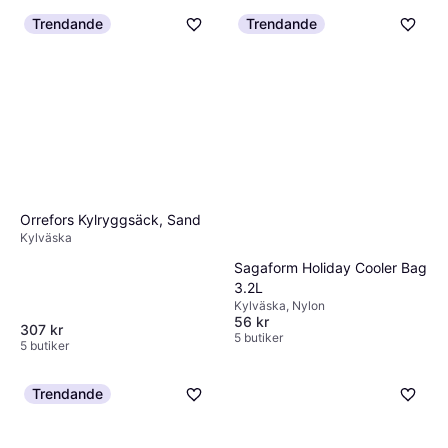
Kylväska, Nylon
Trendande
Trendande
1 338 kr
5 butiker
Orrefors Kylryggsäck, Sand
Kylväska
Sagaform Holiday Cooler Bag
3.2L
Kylväska, Nylon
56 kr
307 kr
5 butiker
5 butiker
Trendande