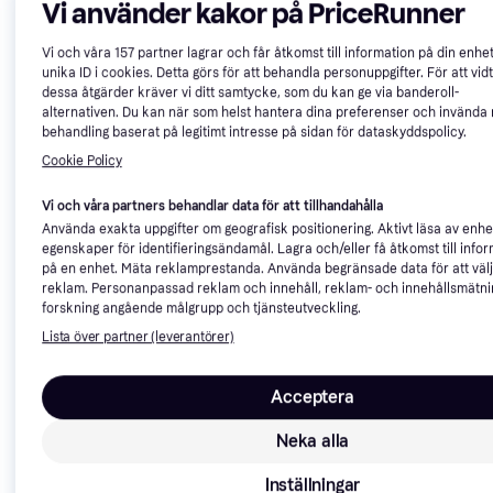
värme termisk picknick
Vi använder kakor på PriceRunner
386 kr
lunchväska låda för livsmedel
107 kr
1 butik
7 butiker
i T1 Bulli buss-design (vit och
Vi och våra
157
partner lagrar och får åtkomst till information på din enhe
röd/25 liter)
unika ID i cookies. Detta görs för att behandla personuppgifter. För att vid
dessa åtgärder kräver vi ditt samtycke, som du kan ge via banderoll-
alternativen. Du kan när som helst hantera dina preferenser och invända
behandling baserat på legitimt intresse på sidan för dataskyddspolicy.
Cookie Policy
Vi och våra partners behandlar data för att tillhandahålla
Använda exakta uppgifter om geografisk positionering. Aktivt läsa av enh
egenskaper för identifieringsändamål. Lagra och/eller få åtkomst till info
på en enhet. Mäta reklamprestanda. Använda begränsade data för att väl
reklam. Personanpassad reklam och innehåll, reklam- och innehållsmätni
forskning angående målgrupp och tjänsteutveckling.
Lista över partner (leverantörer)
Acceptera
Neka alla
Trendande
Trendande
Inställningar