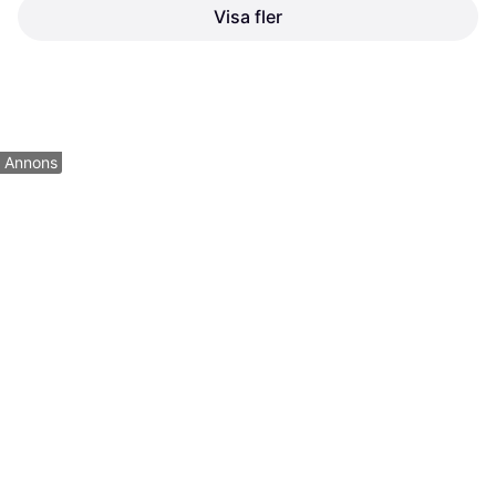
Visa fler
Carhartt Kylväska Brown
Kylväska
427 kr
229 kr
6 butiker
5 butiker
1
2
3
...
9
...
14
Annons