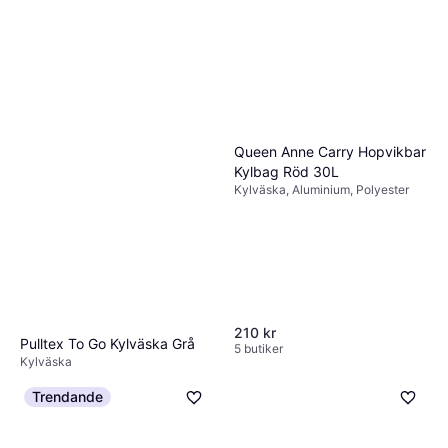
Queen Anne Carry Hopvikbar
Kylbag Röd 30L
Kylväska, Aluminium, Polyester
210 kr
Pulltex To Go Kylväska Grå
5 butiker
Kylväska
195 kr
6 butiker
Trendande