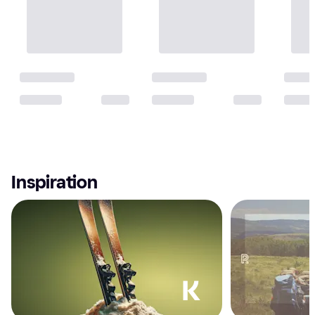
rengöras med en fuktig
bärremKylväskan kommer med en
papperstrasa.
justerbar axelrem som fästs enkelt i
locket. Det gör att du bekvämt kan
bära väskan över axeln, perfekt när
du har händerna fulla med filtar,
solkräm eller badleksaker.
RetrodesignKylarväskan utmärker
sig med sin charmiga retrodesign
och tilltalande färger. Designen gör
att väskan lika gärna får stå
framme som en inredningsdetalj på
sommarfesten som användas
praktiskt. Miljövänlig
produktionPolarbox tillverkas med
100 % grön energi från förnybara
Inspiration
källor, vilket gör den till ett utmärkt
val för dig som vill konsumera mer
hållbart. Produktionen är certifierad
enlig