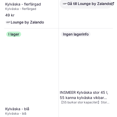
drycker. [Multifunktion] Det är
Gå till Lounge by Zalando
Kylväska - flerfärgad
bekvämt för en mängd olika
applikationer, oavsett om du
Kylväska - flerfärgad
tillgodoser en utomhuspicknick för
49 kr
din familj, planerar lunch och
snacks till dina barn, eller packar
Lounge by Zalando
kalla drycker för
utomhusaktiviteter.
I lager
Ingen lagerinfo
INSMEER Kylväska stor 45 l,
55 kanna kylväska vikbar
【55 burkar stor kapacitet】Stor
isolerad väska, läckagesäker
kylbox mäter 43 x 30 x 33 cm (16,9
dryckesväska XXL
Kylväska - blå
x 11,8 x 13 tum). Med det isolerade
picknickväska med öppnare
Kylväska - blå
huvudfacket kan du använda över