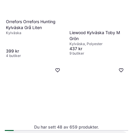
Orrefors Orrefors Hunting
Kylväska Grå Liten
Liewood Kylväska Toby M
Kylväska
Grön
Kylväska, Polyester
437 kr
399 kr
9 butiker
4 butiker
Easy Camp Arctic Daisy L
Green Cooler Bag
Du har sett 48 av 659 produkter.
Kylväska, Polyester