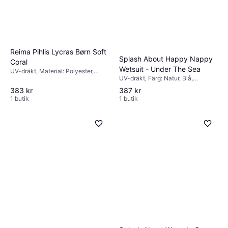
Reima Pihlis Lycras Børn Soft
Splash About Happy Nappy
Coral
Wetsuit - Under The Sea
UV-dräkt, Material: Polyester,
UV-dräkt, Färg: Natur, Blå,
Elastan/Lycra/Spandex
Multifärgad, Material: Nylon,
383 kr
387 kr
Elastan/Lycra/Spandex, Neopren
1 butik
1 butik