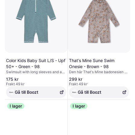
Color Kids Baby Suit L/S - Upf
That's Mine Sune Swim
50+ - Green - 98
Onesie - Brown - 98
Swimsuit with long sleeves and a
Den här That's Mine badonesien är
striped pattern from Color Kids. The
perfekt för småttingar som älskar
175 kr
299 kr
swimsuit has a front zipper and is
att plaska runt i vattnet. Den har ett
Frakt 49 kr
Frakt 49 kr
both flexible and comfortable.
roligt aptryck och långa ärmar för
Certified acc. to OEKO-TEX®
extra täckning. Onesien är gjord av
Gå till Boozt
Gå till Boozt
STANDARD 100 Cert. No. 2276-
ett mjukt och bekvämt material som
364 DTI. Tested and certified acc.
också är snabbtorkande.
to UPF 50+. To determine the UV-
I lager
I lager
protection factor, the fabric is
tested following the standard EN
13758-1. The entire product is then
CE-certified under PPE regulations.