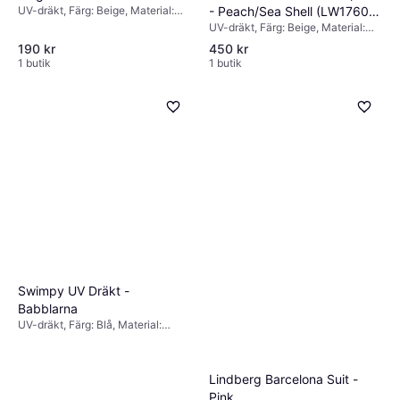
UV-dräkt, Färg: Beige, Material:
- Peach/Sea Shell (LW17602-
Polyamid, Elastan/Lycra/Spandex
UV-dräkt, Färg: Beige, Material:
1232)
Elastan/Lycra/Spandex, Polyester
190 kr
450 kr
1 butik
1 butik
Swimpy UV Dräkt -
Babblarna
UV-dräkt, Färg: Blå, Material:
Polyester, Elastan/Lycra/Spandex
Lindberg Barcelona Suit -
Pink