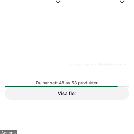
Splash About Våtdräkt UV50
Bogserbåt
UV-dräkt, Färg: Blå
Du har sett 48 av 53 produkter.
Visa fler
Petit Crabe Lou Star Sunsuit
- Blue
647 kr
UV-dräkt, Färg: Blå, Material:
1 butik
Elastan/Lycra/Spandex, Polyamid
616 kr
1
2
1 butik
Annons