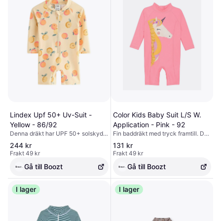
Lindex Upf 50+ Uv-Suit -
Color Kids Baby Suit L/S W.
Yellow - 86/92
Application - Pink - 92
Denna dräkt har UPF 50+ solskydd
Fin baddräkt med tryck framtill. Den
och är designad för att hålla huden
har korta ben och korta
244 kr
131 kr
säker. Dragkedjan framtill gör den
raglanärmar. Baddräkten från Color
Frakt 49 kr
Frakt 49 kr
enkel att ta på och av, medan det
Kids har en bekväm passform med
lekfulla havsdjursmönstret tillför en
stretchigt tyg. Den stängs baktill
Gå till Boozt
Gå till Boozt
rolig detalj.
med dragkedja. Certifierad enligt
OEKO-TEX® STANDARD 100 Cert.
I lager
Nr 2276-364 DTI. UV-standard 801,
I lager
UPF 60