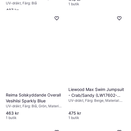
UV-dräkt, Färg: Blå
Blue
1 butik
407 kr
1 butik
Liewood Max Swim Jumpsuit
Reima Solskyddande Overall
- Crab/Sandy (LW17602-
Vesihiisi Sparkly Blue
UV-dräkt, Färg: Beige, Material:
1833)
Polyester, Elastan/Lycra/Spandex
UV-dräkt, Färg: Blå, Grön, Material:
Syntet, Polyester,
463 kr
475 kr
Elastan/Lycra/Spandex
1 butik
1 butik