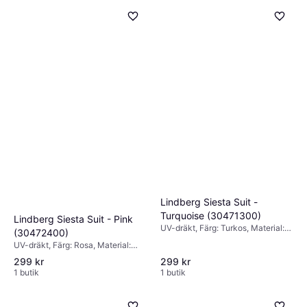
UV-dräkt, Färg: Blå, Material:
Elastan/Lycra/Spandex, Polyamid
299 kr
1 butik
Lindberg Siesta Suit -
Turquoise (30471300)
Lindberg Siesta Suit - Pink
UV-dräkt, Färg: Turkos, Material:
(30472400)
Polyamid, Elastan/Lycra/Spandex
UV-dräkt, Färg: Rosa, Material:
Elastan/Lycra/Spandex, Polyamid,
299 kr
299 kr
Mönster: Blommig
1 butik
1 butik