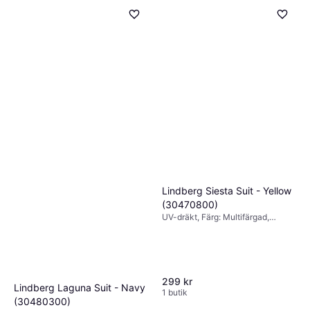
Lindberg Siesta Suit - Yellow
(30470800)
UV-dräkt, Färg: Multifärgad,
Material: Elastan/Lycra/Spandex,
Polyamid, Mönster: Blommig
299 kr
Lindberg Laguna Suit - Navy
1 butik
(30480300)