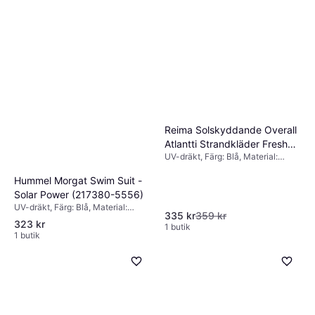
Reima Solskyddande Overall
Atlantti Strandkläder Fresh
UV-dräkt, Färg: Blå, Material:
Blue
Polyamid, Polyester,
Elastan/Lycra/Spandex, Mönster:
Hummel Morgat Swim Suit -
Enfärgad
Solar Power (217380-5556)
UV-dräkt, Färg: Blå, Material:
335 kr
359 kr
Elastan/Lycra/Spandex, Polyester
323 kr
1 butik
1 butik