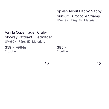
Splash About Happy Nappy
Sunsuit - Crocodile Swamp
UV-dräkt, Färg: Blå, Material:
Elastan/Lycra/Spandex, Neopren,
Nylon, Polyester
Vanilla Copenhagen Craby
Skyway Våtdräkt - Badkläder
UV-dräkt, Färg: Blå, Material:
Elastan/Lycra/Spandex, Polyamid,
359 kr
493 kr
385 kr
Polyester
2 butiker
2 butiker