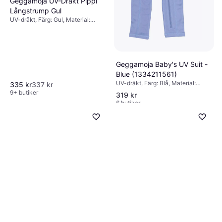
Geggamoja UV-Dräkt Pippi
Långstrump Gul
UV-dräkt, Färg: Gul, Material:
Polyester
Geggamoja Baby's UV Suit -
Blue (1334211561)
UV-dräkt, Färg: Blå, Material:
335 kr
337 kr
Mesh, Polyester, Mönster:
9+ butiker
319 kr
Enfärgad
6 butiker