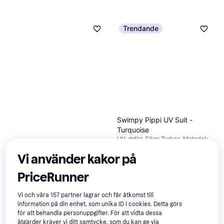
Trendande
Swimpy Pippi UV Suit -
Turquoise
UV-dräkt, Färg: Turkos, Material:
Elastan/Lycra/Spandex, Polyester
Liewood Max Swim Jumpsuit
Vi använder kakor på
- Sea Creature/Sandy
UV-dräkt, Färg: Beige, Material:
(LW17602-1032)
PriceRunner
Polyester, Elastan/Lycra/Spandex
325 kr
169 kr
7 butiker
3 butiker
Vi och våra
157
partner lagrar och får åtkomst till
information på din enhet, som unika ID i cookies. Detta görs
-10%
för att behandla personuppgifter. För att vidta dessa
åtgärder kräver vi ditt samtycke, som du kan ge via