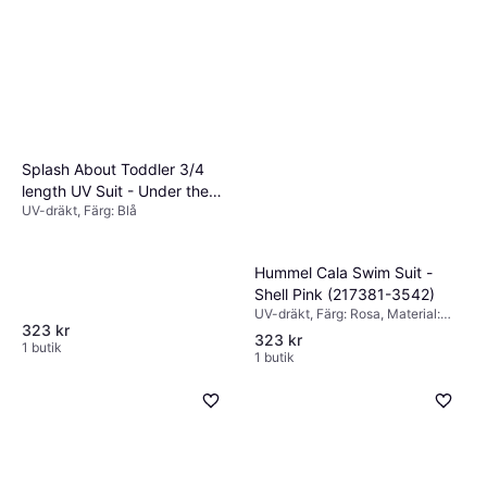
Splash About Toddler 3/4
length UV Suit - Under the
UV-dräkt, Färg: Blå
Sea
Hummel Cala Swim Suit -
Shell Pink (217381-3542)
UV-dräkt, Färg: Rosa, Material:
323 kr
Elastan/Lycra/Spandex, Polyester
323 kr
1 butik
1 butik