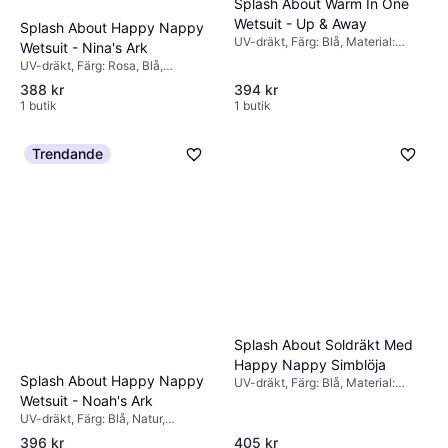
Splash About Warm In One
Wetsuit - Up & Away
Splash About Happy Nappy
UV-dräkt, Färg: Blå, Material:
Wetsuit - Nina's Ark
Elastan/Lycra/Spandex, Nylon,
UV-dräkt, Färg: Rosa, Blå,
Polyester, Polyuretan
Material: Neopren, Nylon,
388 kr
394 kr
Elastan/Lycra/Spandex, Mönster:
1 butik
1 butik
Enfärgad
Trendande
Splash About Soldräkt Med
Happy Nappy Simblöja
Splash About Happy Nappy
UV-dräkt, Färg: Blå, Material:
Elastan/Lycra/Spandex, Neopren,
Wetsuit - Noah's Ark
Nylon, Polyester, Mönster:
UV-dräkt, Färg: Blå, Natur,
Enfärgad
Material: Neopren, Nylon,
396 kr
405 kr