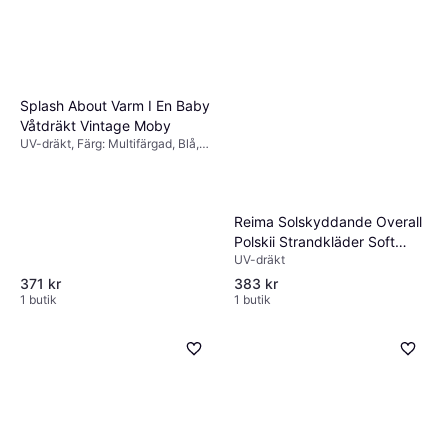
Splash About Varm I En Baby
Våtdräkt Vintage Moby
UV-dräkt, Färg: Multifärgad, Blå,
Beige, Material:
Elastan/Lycra/Spandex, Neopren,
Nylon, Fleece, Polyester
Reima Solskyddande Overall
Polskii Strandkläder Soft
UV-dräkt
Coral - Red
371 kr
383 kr
1 butik
1 butik