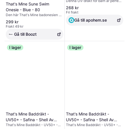
Denna UV-dräkt för barn är perfekt
That's Mine Sune Swim
för soliga dagar vid poolen,
268 kr
Onesie - Blue - 80
stranden eller i trädgården. Dräkten
Fri frakt
har långa ärmar och en dekorativ
Den här That's Mine badonesien är
volangkjol, samt erbjuder ett UV
perfekt för småttingar som älskar
Gå till apohem.se
299 kr
50+ skydd på de ytor som täcks av
att plaska runt i vattnet. Den har ett
Frakt 49 kr
plagget. Tillverkad i mjukt material
roligt aptryck och långa ärmar för
som är behagligt mot huden och
extra täckning. Onesien är gjord av
Gå till Boozt
prydd med handritade illustrationer
ett mjukt och bekvämt material som
för en lekfull stil. Passar barn
också är snabbtorkande.
mellan 1-2 år.
I lager
I lager
That's Mine Baddräkt -
That's Mine Baddräkt -
UV50+ - Safina - Shell Av
UV50+ - Safina - Shell Av
That's Mine Baddräkt - UV50+ -
That's Mine Baddräkt - UV50+ -
Love - Thats Mine - 4 år (104)
Love - Thats Mine - 2 år (92) -