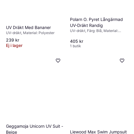
Polarn O. Pyret Långärmad
UV-Dräkt Randig
UV Dräkt Med Bananer
UV-dräkt, Färg: Blå, Material:
UV-dräkt, Material: Polyester
Elastan/Lycra/Spandex
239 kr
405 kr
Ej i lager
1 butik
Geggamoja Unicorn UV Suit -
Liewood Max Swim Jumpsuit
Beige