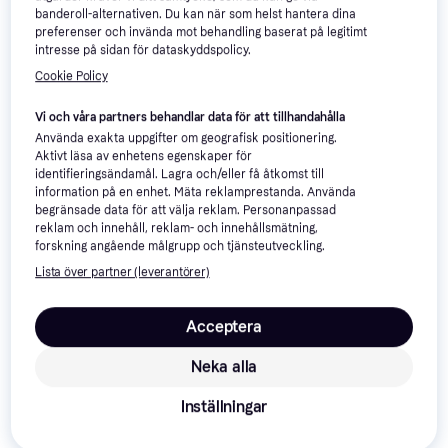
banderoll-alternativen. Du kan när som helst hantera dina
preferenser och invända mot behandling baserat på legitimt
intresse på sidan för dataskyddspolicy.
Cookie Policy
Vi och våra partners behandlar data för att tillhandahålla
Använda exakta uppgifter om geografisk positionering.
Aktivt läsa av enhetens egenskaper för
Swimpy Wild Summer UV Suit
identifieringsändamål. Lagra och/eller få åtkomst till
information på en enhet. Mäta reklamprestanda. Använda
- Navy Blue
begränsade data för att välja reklam. Personanpassad
UV-dräkt, Färg: Blå, Material:
reklam och innehåll, reklam- och innehållsmätning,
Elastan/Lycra/Spandex, Polyester
forskning angående målgrupp och tjänsteutveckling.
Lista över partner (leverantörer)
Reima Polskii Soltät Overall
Sparkly Blue - Blå
Acceptera
UV-dräkt
119 kr
259 kr
289 kr
Neka alla
2 butiker
2 butiker
Inställningar