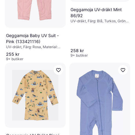
Geggamoja UV-dräkt Mint
86/92
UV-dräkt, Färg: Blå, Turkos, Grön,
Material: Elastan/Lycra/Spandex,
Polyester, Mönster: Enfärgad
Geggamoja Baby UV Suit -
Pink (133421116)
UV-dräkt, Färg: Rosa, Material:
258 kr
Mesh, Polyester, Mönster:
255 kr
9+ butiker
Enfärgad
9+ butiker