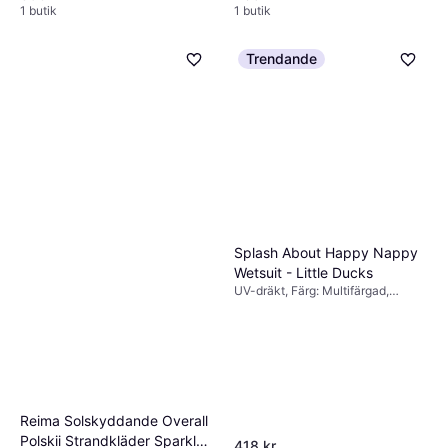
Elastan/Lycra/Spandex
1 butik
1 butik
Trendande
Splash About Happy Nappy
Wetsuit - Little Ducks
UV-dräkt, Färg: Multifärgad,
Material: Neopren, Polyester
Reima Solskyddande Overall
Polskii Strandkläder Sparkly
418 kr