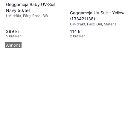
Geggamoja Baby UV-Suit
Navy 50/56
Geggamoja UV Suit - Yellow
UV-dräkt, Färg: Rosa, Blå
(133421138)
UV-dräkt, Färg: Gul, Material:
Polyester, Mönster: Enfärgad
299 kr
114 kr
5 butiker
2 butiker
Annons