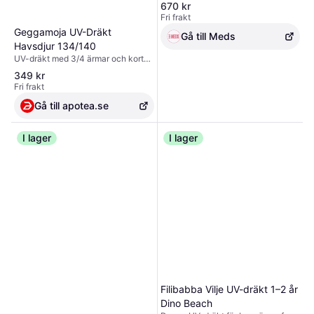
dekorativa volanger och UV40+-
670 kr
skydd. Tillverkad av stretchigt och
Fri frakt
snabbtorkande tyg. Produkten
Geggamoja UV-Dräkt
innehåller 82 % GRS-certifierad
Gå till Meds
återvunnen polyester. Dragkedjan
Havsdjur 134/140
fram gör den enkel att ta på och av.
UV-dräkt med 3/4 ärmar och korta
Bekväma badkläder som fungerar
ben.
349 kr
hela dagen för soliga äventyr vid
Fri frakt
vattnet.
Gå till apotea.se
I lager
I lager
Filibabba Vilje UV-dräkt 1–2 år
Dino Beach