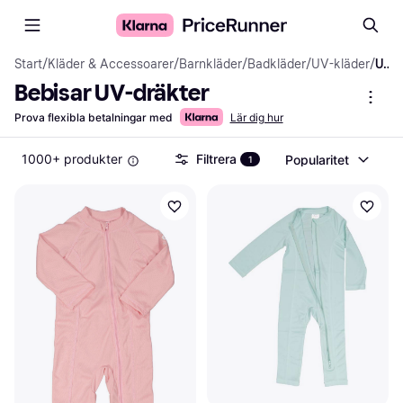
Start
/
Kläder & Accessoarer
/
Barnkläder
/
Badkläder
/
UV-kläder
/
UV-dräkter
Bebisar UV-dräkter
Prova flexibla betalningar med
Lär dig hur
1000+ produkter
Filtrera
Popularitet
1