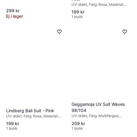
UV-dräkt, Färg: Rosa, Material:
Elastan/Lycra/Spandex, Polyamid
299 kr
199 kr
Ej i lager
1 butik
Geggamoja UV Suit Waves
98/104
Lindberg Bali Suit - Pink
UV-dräkt, Färg: Multifärgad,
UV-dräkt, Färg: Rosa, Material:
Material: Polyester,
Elastan/Lycra/Spandex, Polyamid
199 kr
209 kr
Elastan/Lycra/Spandex, Mönster:
1 butik
1 butik
Enfärgad